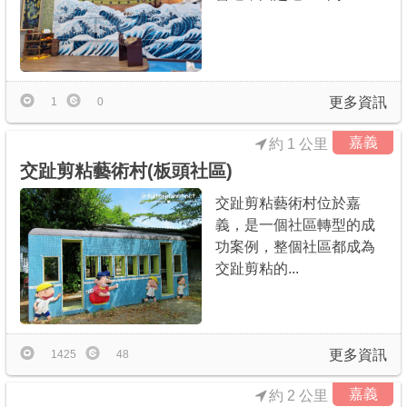
更多資訊
1
0
嘉義
約 1 公里
交趾剪粘藝術村(板頭社區)
交趾剪粘藝術村位於嘉
義，是一個社區轉型的成
功案例，整個社區都成為
交趾剪粘的...
更多資訊
1425
48
嘉義
約 2 公里