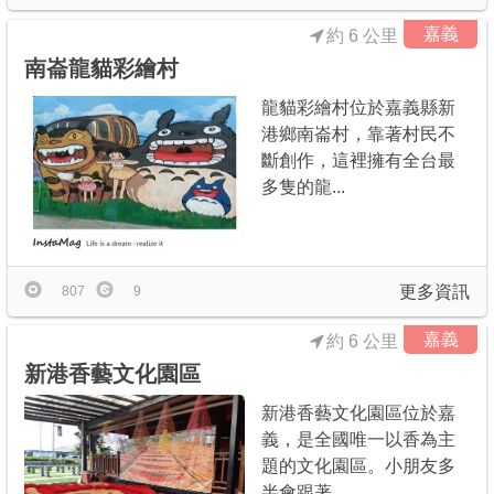
嘉義
約 6 公里
南崙龍貓彩繪村
龍貓彩繪村位於嘉義縣新
港鄉南崙村，靠著村民不
斷創作，這裡擁有全台最
多隻的龍...
更多資訊
807
9
嘉義
約 6 公里
新港香藝文化園區
新港香藝文化園區位於嘉
義，是全國唯一以香為主
題的文化園區。小朋友多
半會跟著...