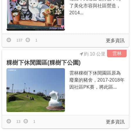
了美化市容與社區營造，
2014...
更多資訊
137
1
雲林
約 10 公里
粿樹下休閒園區(粿樹下公園)
雲林粿樹下休閒園區原為
廢棄的豬舍，2017-2018年
因社區PK賽，將此區...
更多資訊
13
1