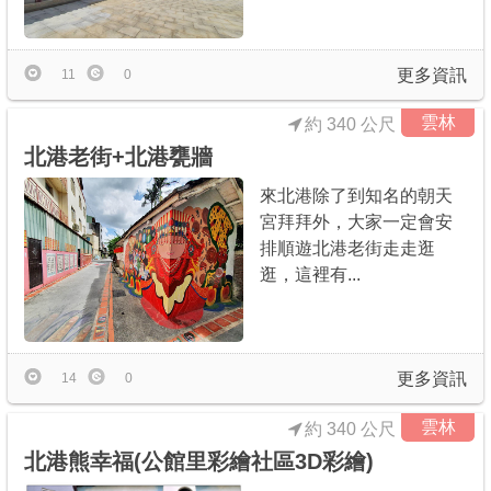
商家合作
更多資訊
11
0
推薦景點
雲林
約 340 公尺
北港老街+北港甕牆
討論區
來北港除了到知名的朝天
宮拜拜外，大家一定會安
聯絡我們
排順遊北港老街走走逛
逛，這裡有...
APP下載
更多資訊
14
0
雲林
約 340 公尺
北港熊幸福(公館里彩繪社區3D彩繪)