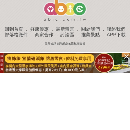
回到首頁
．
好康優惠
．
最新留言
．
關於我們
．
聯絡我們
部落格微件
．
商家合作
．
討論區
．
推薦景點
．
APP下載
羿磊資訊 服務條款&隱私權政策
收藏
評分
去過
附近景點
部落客分享