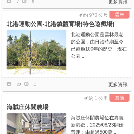
更多資訊
7
0
雲林
約 970 公尺
北港運動公園-北港鎮體育場(特色遊戲場)
北港運動公園是雲林最老
的公園，由日治時期至今
已超過100年的歷史。現在
公園...
更多資訊
20
1
嘉義
約 1 公里
海賊庄休閒農場
海賊庄休閒農場位在嘉義
新港鄉，2025/08/23開始
營運；由超過500萬...