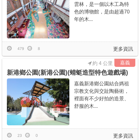
雲林，是一個以木工為特
色的博物館，是由超過70
年的木...
更多資訊
479
8
嘉義
約 4 公里
新港鄉公園(新港公園)(蜻蜓造型特色遊戲場)
嘉義新港鄉公園結合媽祖
宗教文化與交趾陶藝術，
裡面有不少好拍的造景、
舒服的木...
更多資訊
23
0