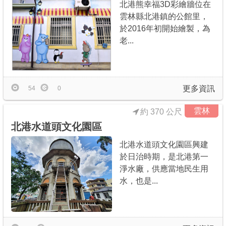
北港熊幸福3D彩繪牆位在
雲林縣北港鎮的公館里，
於2016年初開始繪製，為
老...
更多資訊
54
0
雲林
約 370 公尺
北港水道頭文化園區
北港水道頭文化園區興建
於日治時期，是北港第一
淨水廠，供應當地民生用
水，也是...