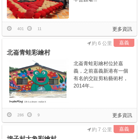
更多資訊
401
11
嘉義
約 6 公里
北崙青蛙彩繪村
北崙青蛙彩繪村位於嘉
義，之前嘉義新港有一個
有名的交趾剪粘藝術村，
2014年...
更多資訊
286
9
嘉義
約 7 公里
埤子村大象彩繪村