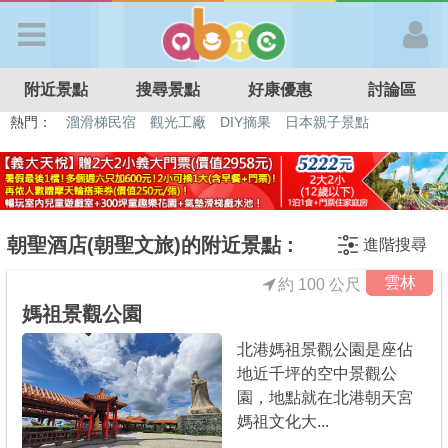
歡迎加入
附近景點
搜尋景點
好康優惠
討論區
APP登入
熱門：
溜滑梯民宿
觀光工廠
DIY摘果
日本親子景點
特色遊戲場
親子住房優惠
台北親子餐廳
溫泉泡湯SPA
首 頁
搜尋景點
朝聖酒店(朝聖文旅)的附近景點 :
進階搜尋
雲林
約 100 公尺
好康優惠
媽祖景觀公園
北港媽祖景觀公園是座佔
最新消息
地近千坪的空中景觀公
園，地點就在北港朝天宮
最新留言
媽祖文化大...