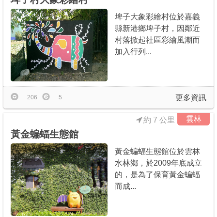
埤子大象彩繪村位於嘉義
縣新港鄉埤子村，因鄰近
村落掀起社區彩繪風潮而
加入行列...
更多資訊
206
5
雲林
約 7 公里
黃金蝙蝠生態館
黃金蝙蝠生態館位於雲林
水林鄉，於2009年底成立
的，是為了保育黃金蝙蝠
而成...