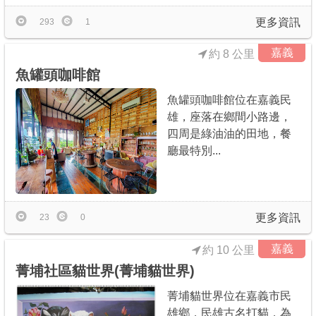
更多資訊
293
1
嘉義
約 8 公里
魚罐頭咖啡館
魚罐頭咖啡館位在嘉義民
雄，座落在鄉間小路邊，
四周是綠油油的田地，餐
廳最特別...
更多資訊
23
0
嘉義
約 10 公里
菁埔社區貓世界(菁埔貓世界)
菁埔貓世界位在嘉義市民
雄鄉，民雄古名打貓，為