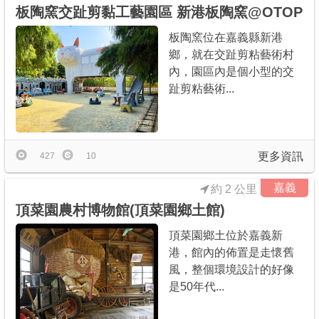
板陶窯交趾剪黏工藝園區 新港板陶窯@OTOP
板陶窯位在嘉義縣新港
鄉，就在交趾剪粘藝術村
內，園區內是個小型的交
趾剪粘藝術...
更多資訊
427
10
嘉義
約 2 公里
頂菜園農村博物館(頂菜園鄉土館)
頂菜園鄉土位於嘉義新
港，館內的佈置是走懷舊
風，整個環境設計的好像
是50年代...