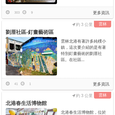
更多資訊
303
9
雲林
約 3 公里
劉厝社區-釘畫藝術區
雲林北港有著許多純樸小
鎮，這次要介紹的是有著
特別釘畫藝術的劉厝社
區。在社區...
更多資訊
41
1
雲林
約 3 公里
北港春生活博物館
北港春生活博物館，位於