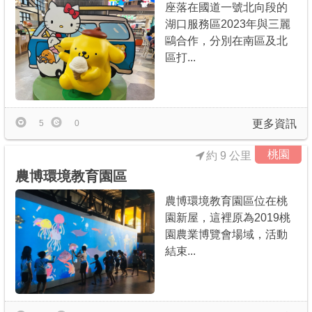
座落在國道一號北向段的
湖口服務區2023年與三麗
鷗合作，分別在南區及北
區打...
更多資訊
5
0
桃園
約 9 公里
農博環境教育園區
農博環境教育園區位在桃
園新屋，這裡原為2019桃
園農業博覽會場域，活動
結束...