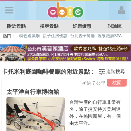
歡迎加入
附近景點
搜尋景點
好康優惠
討論區
APP登入
熱門：
特色遊戲場
親子住房優惠
台北親子餐廳
溫泉泡湯SPA
溜滑梯民宿
觀光工廠
DIY摘果
日本親子景點
首 頁
搜尋景點
卡托米利庭園咖啡餐廳的附近景點 :
進階搜尋
桃園
約 7 公里
好康優惠
太平洋自行車博物館
台灣生產的自行車非常有
最新消息
名，除了捷安特與美利達
外，在桃園新屋，有一個
最新留言
由太平洋...