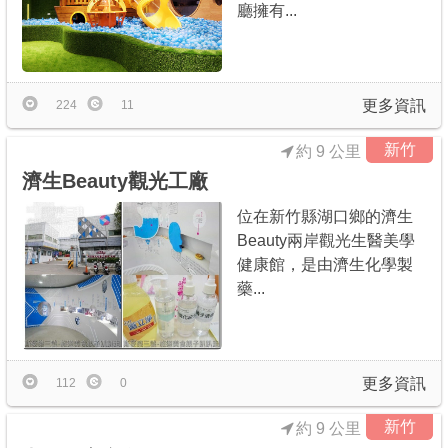
廳擁有...
更多資訊
224
11
新竹
約 9 公里
濟生Beauty觀光工廠
位在新竹縣湖口鄉的濟生
Beauty兩岸觀光生醫美學
健康館，是由濟生化學製
藥...
更多資訊
112
0
新竹
約 9 公里