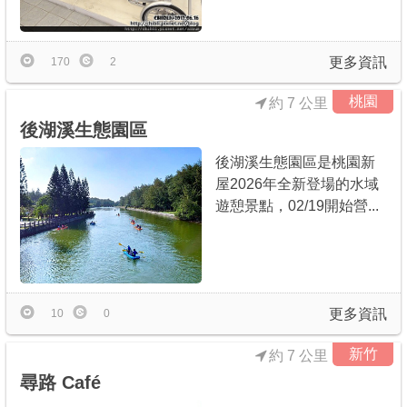
商家合作
更多資訊
170
2
推薦景點
桃園
約 7 公里
後湖溪生態園區
討論區
後湖溪生態園區是桃園新
屋2026年全新登場的水域
聯絡我們
遊憩景點，02/19開始營...
APP下載
更多資訊
10
0
新竹
約 7 公里
尋路 Café