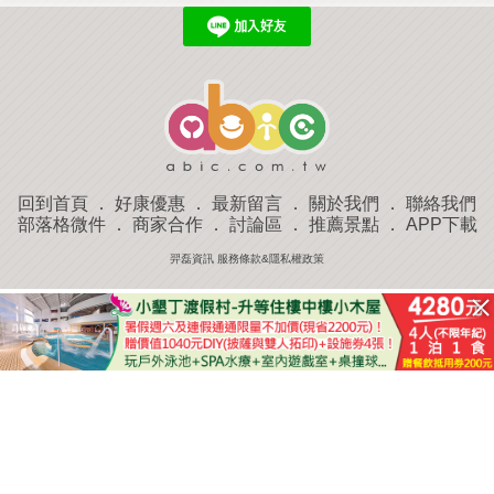
回到首頁
．
好康優惠
．
最新留言
．
關於我們
．
聯絡我們
部落格微件
．
商家合作
．
討論區
．
推薦景點
．
APP下載
羿磊資訊 服務條款&隱私權政策