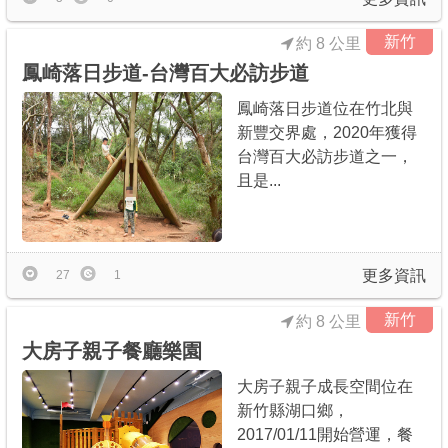
新竹
約 8 公里
鳳崎落日步道-台灣百大必訪步道
鳳崎落日步道位在竹北與
新豐交界處，2020年獲得
台灣百大必訪步道之一，
且是...
更多資訊
27
1
新竹
約 8 公里
大房子親子餐廳樂園
大房子親子成長空間位在
新竹縣湖口鄉，
2017/01/11開始營運，餐