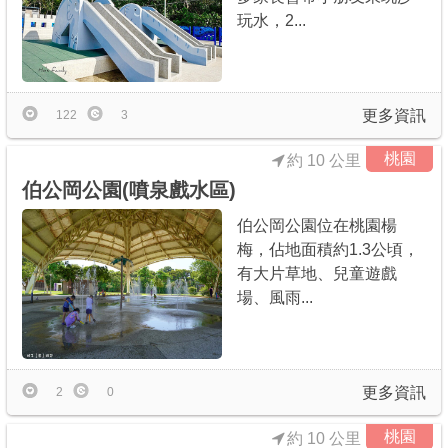
玩水，2...
更多資訊
122
3
桃園
約 10 公里
伯公岡公園(噴泉戲水區)
伯公岡公園位在桃園楊
梅，佔地面積約1.3公頃，
有大片草地、兒童遊戲
場、風雨...
更多資訊
2
0
桃園
約 10 公里