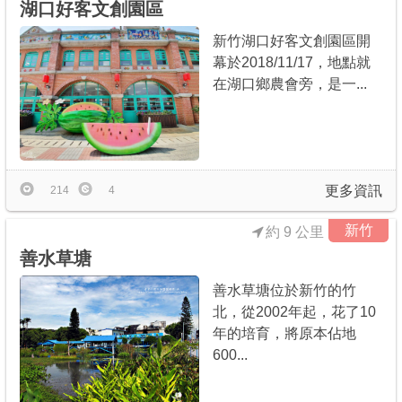
湖口好客文創園區
新竹湖口好客文創園區開
幕於2018/11/17，地點就
在湖口鄉農會旁，是一...
更多資訊
214
4
新竹
約 9 公里
善水草塘
善水草塘位於新竹的竹
北，從2002年起，花了10
年的培育，將原本佔地
600...