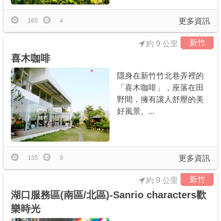
更多資訊
165
4
新竹
約 9 公里
喜木咖啡
隱身在新竹竹北巷弄裡的
「喜木咖啡」，座落在田
野間，擁有讓人舒壓的美
好風景。...
更多資訊
135
9
新竹
約 9 公里
湖口服務區(南區/北區)-Sanrio characters歡
樂時光