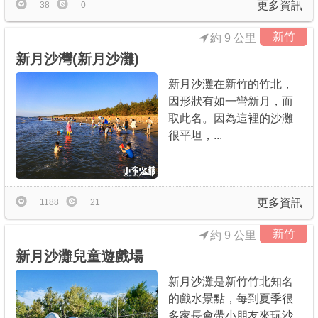
更多資訊
38
0
新竹
約 9 公里
新月沙灣(新月沙灘)
新月沙灘在新竹的竹北，
因形狀有如一彎新月，而
取此名。因為這裡的沙灘
很平坦，...
更多資訊
1188
21
新竹
約 9 公里
新月沙灘兒童遊戲場
新月沙灘是新竹竹北知名
的戲水景點，每到夏季很
多家長會帶小朋友來玩沙