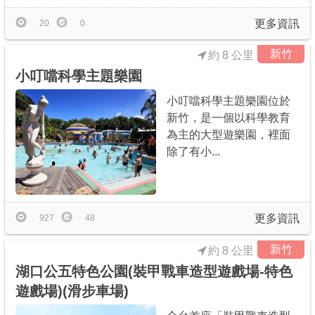
更多資訊
20
0
新竹
約 8 公里
小叮噹科學主題樂園
小叮噹科學主題樂園位於
新竹，是一個以科學教育
為主的大型遊樂園，裡面
除了有小...
更多資訊
927
48
新竹
約 8 公里
湖口公五特色公園(裝甲戰車造型遊戲場-特色
遊戲場)(滑步車場)