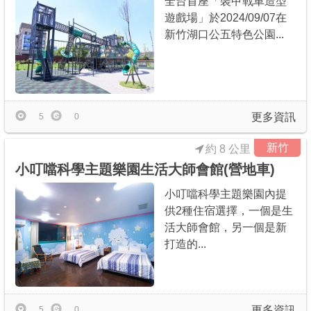
全台首座「裝甲戰車造型
遊戲場」於2024/09/07在
新竹湖口公五特色公園...
更多資訊
5
0
新竹
約 8 公里
小叮噹科學主題樂園生活大師會館(營地車)
小叮噹科學主題樂園內提
供2種住宿選擇，一個是生
活大師會館，另一個是新
打造的...
更多資訊
5
0