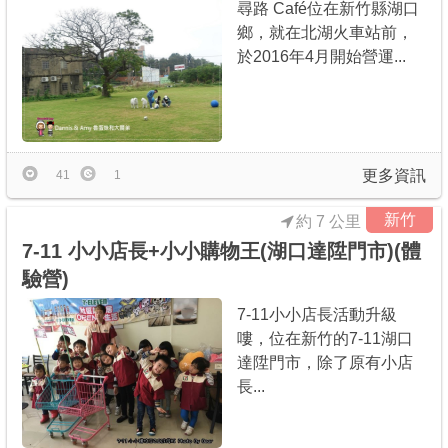
尋路 Café位在新竹縣湖口
鄉，就在北湖火車站前，
於2016年4月開始營運...
更多資訊
41
1
新竹
約 7 公里
7-11 小小店長+小小購物王(湖口達陞門市)(體
驗營)
7-11小小店長活動升級
嘍，位在新竹的7-11湖口
達陞門市，除了原有小店
長...