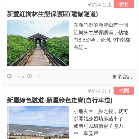
新竹
約 4 公里
新豐紅樹林生態保護區(龍貓隧道)
在新竹縣的新豐鄉有一個
紅樹林生態保護區，佔地
有8.5公頃，台灣北中南都
有紅...
更多資訊
295
6
桃園
約 4 公里
新屋綠色隧道-新屋綠色走廊(自行車道)
小朋友大一點之後，就可
以開始練習騎腳踏車了，
或者可以騎個親子協力
車，享受戶...