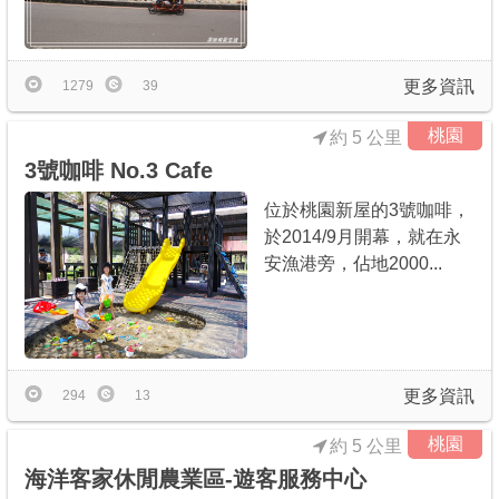
更多資訊
1279
39
桃園
約 5 公里
3號咖啡 No.3 Cafe
位於桃園新屋的3號咖啡，
於2014/9月開幕，就在永
安漁港旁，佔地2000...
更多資訊
294
13
桃園
約 5 公里
海洋客家休閒農業區-遊客服務中心