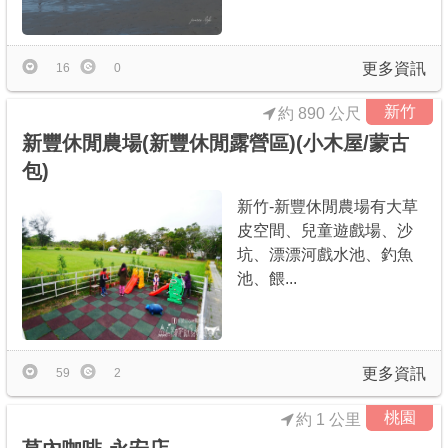
商家合作
更多資訊
16
0
推薦景點
新竹
約 890 公尺
新豐休閒農場(新豐休閒露營區)(小木屋/蒙古
討論區
包)
新竹-新豐休閒農場有大草
聯絡我們
皮空間、兒童遊戲場、沙
坑、漂漂河戲水池、釣魚
池、餵...
APP下載
更多資訊
59
2
桃園
約 1 公里