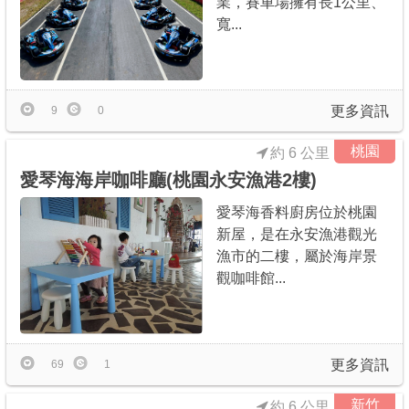
業，賽車場擁有長1公里、
寬...
更多資訊
9
0
桃園
約 6 公里
愛琴海海岸咖啡廳(桃園永安漁港2樓)
愛琴海香料廚房位於桃園
新屋，是在永安漁港觀光
漁市的二樓，屬於海岸景
觀咖啡館...
更多資訊
69
1
新竹
約 6 公里