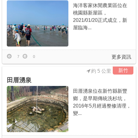
海洋客家休閒農業區位在
桃園縣新屋區，
2021/01/20正式成立，新
屋臨海...
更多資訊
7
0
新竹
約 5 公里
田厝湧泉
田厝湧泉位在新竹縣新豐
鄉，是早期傳統洗杉坑，
2016年5月經過整修清理，
變...