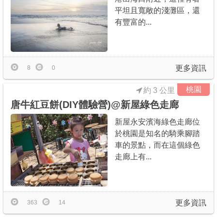
平坦且寬敞的淺灘區，還
有豐富的...
更多資訊
8
0
桃園
約 3 公里
唐牛紅豆餅(DIY體驗營)@新屋綠色走廊
新屋永安濱海綠色走廊位
於桃園是知名的騎乘腳踏
車的景點，而在這個綠色
走廊上有...
更多資訊
363
14