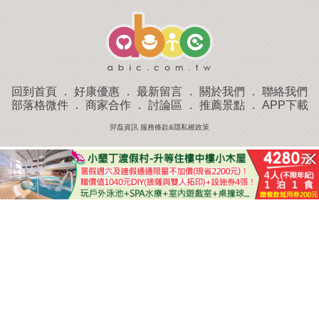
回到首頁
．
好康優惠
．
最新留言
．
關於我們
．
聯絡我們
部落格微件
．
商家合作
．
討論區
．
推薦景點
．
APP下載
羿磊資訊 服務條款&隱私權政策
收藏
評分
去過
附近景點
部落客分享