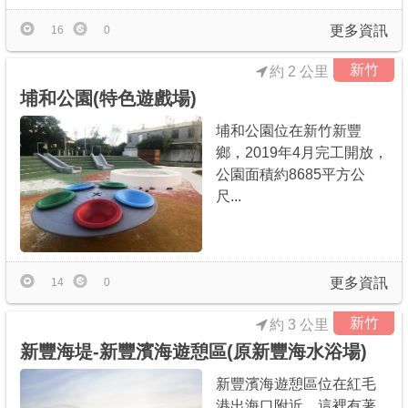
更多資訊
16
0
新竹
約 2 公里
埔和公園(特色遊戲場)
埔和公園位在新竹新豐
鄉，2019年4月完工開放，
公園面積約8685平方公
尺...
更多資訊
14
0
新竹
約 3 公里
新豐海堤-新豐濱海遊憩區(原新豐海水浴場)
新豐濱海遊憩區位在紅毛
港出海口附近，這裡有著