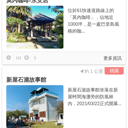
莫內咖啡-永安店
位於61快速道路線上的
「莫內咖啡」，佔地近
1000坪，是一處巴里島風
格的咖...
更多資訊
111
5
桃園
約 1 公里
新屋石滬故事館
新屋石滬故事館坐落在新
屋蚵間海灘旁的防風林
內，2021/03/22正式開幕...