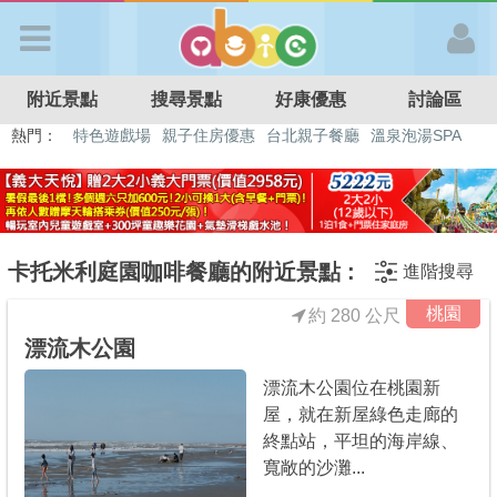
歡迎加入
附近景點
搜尋景點
好康優惠
討論區
APP登入
熱門：
特色遊戲場
親子住房優惠
台北親子餐廳
溫泉泡湯SPA
溜滑梯民宿
觀光工廠
DIY摘果
日本親子景點
首 頁
搜尋景點
卡托米利庭園咖啡餐廳的附近景點 :
進階搜尋
桃園
約 280 公尺
好康優惠
漂流木公園
漂流木公園位在桃園新
最新消息
屋，就在新屋綠色走廊的
終點站，平坦的海岸線、
最新留言
寬敞的沙灘...