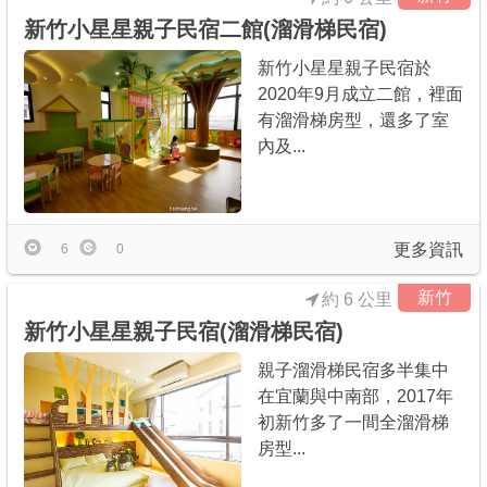
新竹小星星親子民宿二館(溜滑梯民宿)
新竹小星星親子民宿於
2020年9月成立二館，裡面
有溜滑梯房型，還多了室
內及...
更多資訊
6
0
新竹
約 6 公里
新竹小星星親子民宿(溜滑梯民宿)
親子溜滑梯民宿多半集中
在宜蘭與中南部，2017年
初新竹多了一間全溜滑梯
房型...