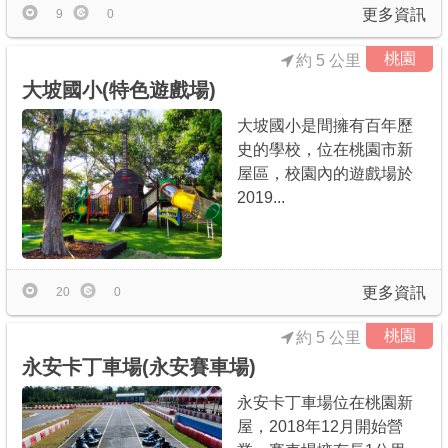
更多資訊
9
0
桃園
約 5 公里
大坡國小(特色遊戲場)
大坡國小是間擁有百年歷
史的學校，位在桃園市新
屋區，校園內的遊戲場於
2019...
更多資訊
20
0
桃園
約 5 公里
永安卡丁車場(永安賽車場)
永安卡丁車場位在桃園新
屋，2018年12月開始營