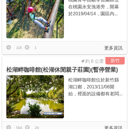
在桃園永安漁港旁，開幕
於2019/04/14，園區內...
更多資訊
116
1
新竹
約 6 公里
松湖畔咖啡館(松湖休閒親子莊園)(暫停營業)
松湖畔咖啡館位於新竹縣
湖口鄉，2013/11/06開
始，裡面的設備都有老闆...
更多資訊
564
24