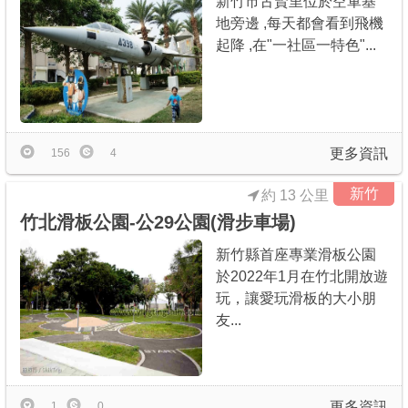
新竹市古賢里位於空軍基
地旁邊 ,每天都會看到飛機
起降 ,在"一社區一特色"...
更多資訊
156
4
新竹
約 13 公里
竹北滑板公園-公29公園(滑步車場)
新竹縣首座專業滑板公園
於2022年1月在竹北開放遊
玩，讓愛玩滑板的大小朋
友...
更多資訊
1
0