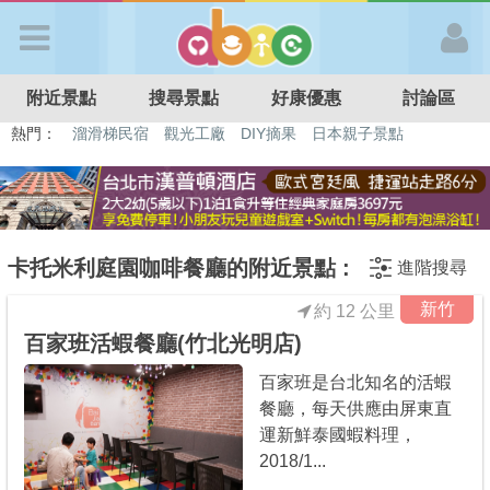
歡迎加入
附近景點
搜尋景點
好康優惠
討論區
APP登入
熱門：
溜滑梯民宿
觀光工廠
DIY摘果
日本親子景點
特色遊戲場
親子住房優惠
台北親子餐廳
溫泉泡湯SPA
首 頁
搜尋景點
卡托米利庭園咖啡餐廳的附近景點 :
進階搜尋
新竹
約 12 公里
好康優惠
百家班活蝦餐廳(竹北光明店)
百家班是台北知名的活蝦
最新消息
餐廳，每天供應由屏東直
運新鮮泰國蝦料理，
最新留言
2018/1...