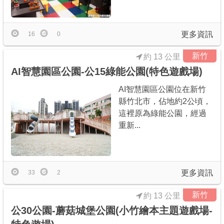
商家合作
更多資訊
16
0
推薦景點
新竹
約 13 公里
AI智慧園區公園-公15綠能公園(特色遊戲場)
討論區
AI智慧園區公園位在新竹
縣竹北市，佔地約2公頃，
聯絡我們
這裡原為綠能公園，經過
重新...
APP下載
更多資訊
33
2
新竹
約 13 公里
公30公園-蘑菇城堡公園(小竹繪本主題遊戲場-