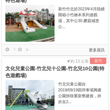
特色遊場)
新竹竹北於2023年4月陸續
開箱小竹繪本系列遊戲
場，其中公30-蘑菇城堡
公...
更多資訊
7
0
新竹
約 13 公里
文化兒童公園-竹北兒十公園-竹北兒10公園(特
色遊戲場)
竹北兒童公園自
2019/09/19因停車場興建
公園拆除重新整建後，終
於在2...