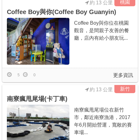
桃園
約 13 公里
Coffee Boy與你(Coffee Boy Guanyin)
Coffee Boy與你位在桃園
觀音，是間親子友善的餐
廳，店內有給小朋友玩...
更多資訊
5
0
新竹
約 13 公里
南寮瘋甩尾場(卡丁車)
南寮瘋甩尾場位在新竹
市，鄰近南寮漁港，2017
年6月開始營運，寬敞的賽
車場...