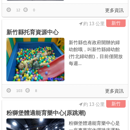
更多資訊
12
0
新竹
約 13 公里
新竹縣托育資源中心
新竹縣也有政府開辦的婦
幼館哦，叫新竹縣婦幼館
(竹北婦幼館)，目前僅開放
每週...
更多資訊
103
8
新竹
約 13 公里
粉獅堡體適能育樂中心(原跳潮)
粉獅堡體適能育樂中心是