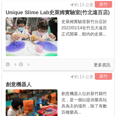
新竹
約 13 公里
Unique Slime Lab史萊姆實驗室(竹北遠百店)
史萊姆實驗室新竹分店於
2022/01/14在竹北大遠百
正式開幕，館內的史萊...
更多資訊
6
0
新竹
約 13 公里
創意機器人
創意機器人位於新竹縣竹
北，是一個以提供樂高玩
具為主的場所，除了有數
百種樂高...