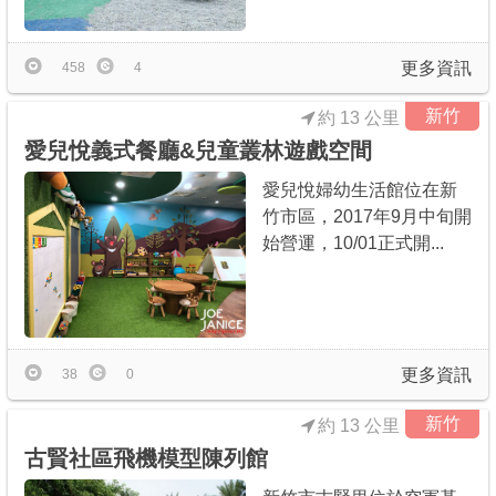
更多資訊
458
4
新竹
約 13 公里
愛兒悅義式餐廳&兒童叢林遊戲空間
愛兒悅婦幼生活館位在新
竹市區，2017年9月中旬開
始營運，10/01正式開...
更多資訊
38
0
新竹
約 13 公里
古賢社區飛機模型陳列館