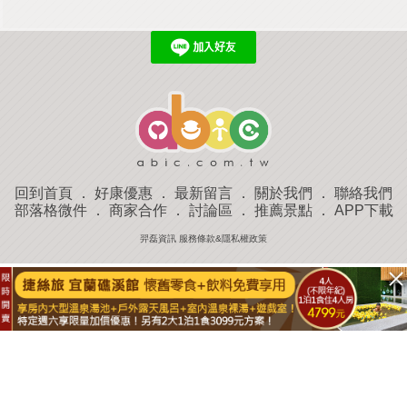
回到首頁
．
好康優惠
．
最新留言
．
關於我們
．
聯絡我們
部落格微件
．
商家合作
．
討論區
．
推薦景點
．
APP下載
羿磊資訊 服務條款&隱私權政策