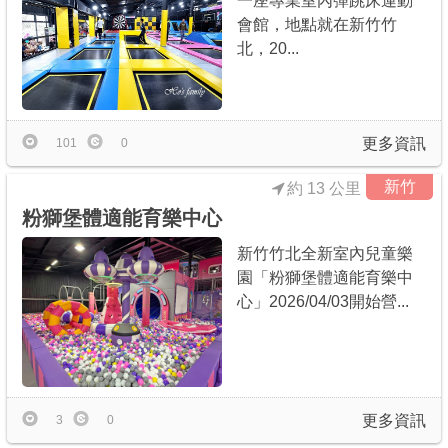
一座專業室內彈跳床運動
會館，地點就在新竹竹
北，20...
更多資訊
101
0
新竹
約 13 公里
粉獅堡體適能育樂中心
新竹竹北全新室內兒童樂
園「粉獅堡體適能育樂中
心」2026/04/03開始營...
更多資訊
3
0