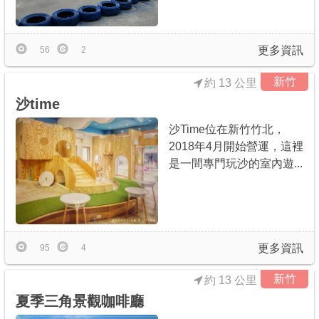
更多資訊
56
2
新竹
約 13 公里
沙time
沙Time位在新竹竹北，
2018年4月開始營運，這裡
是一間專門玩沙的室內遊...
更多資訊
95
4
新竹
約 13 公里
夏季三角景觀咖啡廳