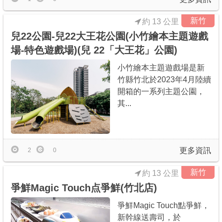
新竹
約 13 公里
兒22公園-兒22大王花公園(小竹繪本主題遊戲
場-特色遊戲場)(兒 22「大王花」公園)
小竹繪本主題遊戲場是新
竹縣竹北於2023年4月陸續
開箱的一系列主題公園，
其...
更多資訊
2
0
新竹
約 13 公里
爭鮮Magic Touch点爭鮮(竹北店)
爭鮮Magic Touch點爭鮮，
新幹線送壽司，於