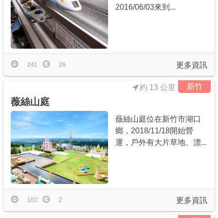
2016/06/03來到...
更多資訊
241
26
新竹
約 13 公里
薇絲山庭
薇絲山庭位在新竹市湖口
鄉，2018/11/18開始營
運，戶外有大片草地、漂...
更多資訊
102
2