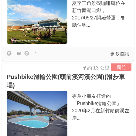
夏季三角景觀咖啡廳位在
新竹縣湖口鄉，
2017/05/27開始營運，餐
廳佔地...
更多資訊
96
2
新竹
約 13 公里
Pushbike滑輪公園(頭前溪河濱公園)(滑步車
場)
專為小朋友打造的
「Pushbike滑輪公園」
2020年2月在新竹頭前溪左
岸...