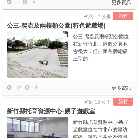
更多資訊
3
0
新竹
約 12 公里
公三-爬蟲及兩棲類公園(特色遊戲場)
公三-爬蟲及兩棲類公園位
在新竹竹北，這個公園不
會很大，但裡面有個蝙蝠
造型的...
更多資訊
95
2
新竹
約 12 公里
新竹縣托育資源中心-親子遊戲室
新竹縣托育資源中心-親子
遊戲室位在竹北市的婦幼
館內，遊戲室共分為體能