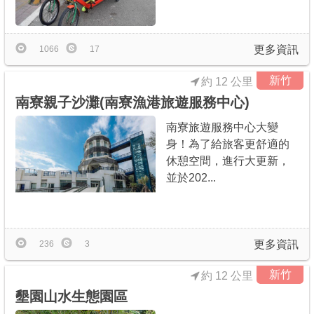
更多資訊
1066
17
新竹
約 12 公里
南寮親子沙灘(南寮漁港旅遊服務中心)
南寮旅遊服務中心大變
身！為了給旅客更舒適的
休憩空間，進行大更新，
並於202...
更多資訊
236
3
新竹
約 12 公里
墾園山水生態園區