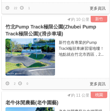
更多資訊
22
1
新竹
約 10 公里
竹北Pump Track極限公園(Zhubei Pump
Track極限公園)(滑步車場)
新竹也有專業的Pump
Track輪狀車練習場地嘍！
地點就在竹北市西區，2...
更多資訊
2
0
桃園
約 11 公里
老牛休閒農藝(老牛園藝)