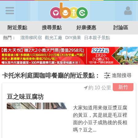
歡迎加入
附近景點
搜尋景點
好康優惠
討論區
APP登入
熱門：
溜滑梯民宿
觀光工廠
DIY摘果
日本親子景點
特色遊戲場
親子住房優惠
台北親子餐廳
溫泉泡湯SPA
首 頁
搜尋景點
卡托米利庭園咖啡餐廳的附近景點 :
進階搜尋
新竹
約 10 公里
好康優惠
豆之味豆腐坊
大家知道用來做豆漿豆腐
最新消息
的黃豆，其是就是毛豆裡
面的小豆子成熟後的長相
最新留言
嗎？豆之...