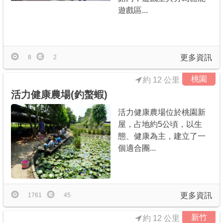
遊戲區...
更多資訊
8
2
桃園
約 12 公里
活力健康農場(釣螯蝦)
活力健康農場位於桃園新
屋，占地約5公頃，以生
態、健康為主，建立了一
個適合團...
更多資訊
1761
45
新竹
約 12 公里