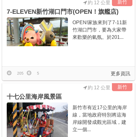
新竹
約 12 公里
7-ELEVEN新竹湖口門市(OPEN！旗艦店)
OPEN!家族來到了7-11新
竹湖口門市，要為大家帶
來歡樂的氣氛。於201...
更多資訊
205
5
新竹
約 12 公里
十七公里海岸風景區
新竹市有近17公里的海岸
線，當地政府特別將這海
岸線開發成觀光區域，建
立一個...