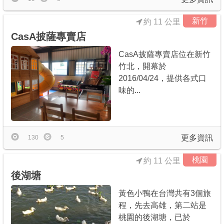
新竹
約 11 公里
CasA披薩專賣店
CasA披薩專賣店位在新竹
竹北，開幕於
2016/04/24，提供各式口
味的...
更多資訊
130
5
桃園
約 11 公里
後湖塘
黃色小鴨在台灣共有3個旅
程，先去高雄，第二站是
桃園的後湖塘，已於