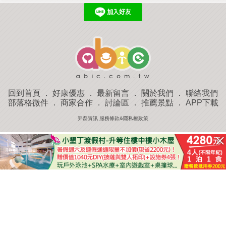
回到首頁
．
好康優惠
．
最新留言
．
關於我們
．
聯絡我們
部落格微件
．
商家合作
．
討論區
．
推薦景點
．
APP下載
羿磊資訊 服務條款&隱私權政策