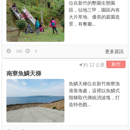
位在新竹的墾園生態園
區，佔地三甲，園區內有
大片草地、優美的庭園造
景，有餐廳...
更多資訊
335
6
新竹
約 12 公里
南寮魚鱗天梯
魚鱗天梯位在新竹南寮漁
港靠海處，這裡以魚鱗式
階梯取代傳統消波塊，打
造特色觀...