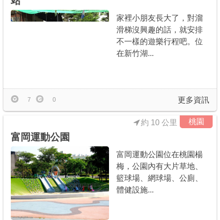
站
家裡小朋友長大了，對溜
滑梯沒興趣的話，就安排
不一樣的遊樂行程吧。位
在新竹湖...
更多資訊
7
0
桃園
約 10 公里
富岡運動公園
富岡運動公園位在桃園楊
梅，公園內有大片草地、
籃球場、網球場、公廁、
體健設施...