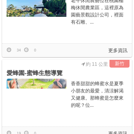
老牛休閒農藝位在桃園楊
梅休閒農業區，這裡原為
園藝景觀設計公司，裡面
有石雕、...
更多資訊
34
0
新竹
約 11 公里
愛蜂園-蜜蜂生態導覽
香香甜甜的蜂蜜水是夏季
小朋友的最愛，清涼解渴
又健康。那蜂蜜是怎麼來
的呢？位...
更多資訊
19
0