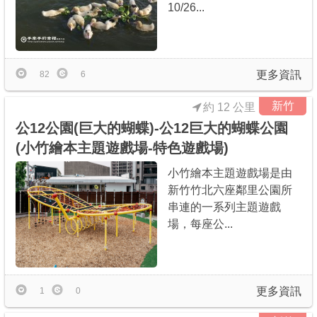
10/26...
更多資訊
82
6
新竹
約 12 公里
公12公園(巨大的蝴蝶)-公12巨大的蝴蝶公園
(小竹繪本主題遊戲場-特色遊戲場)
小竹繪本主題遊戲場是由
新竹竹北六座鄰里公園所
串連的一系列主題遊戲
場，每座公...
更多資訊
1
0