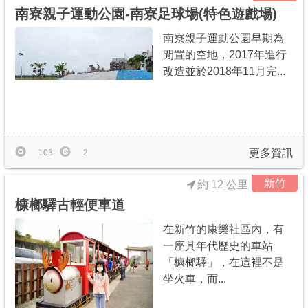
南寮親子運動公園-南寮足球場(特色遊戲場)
南寮親子運動公園早期為
閒置的空地，2017年進行
改造並於2018年11月完...
更多資訊
103
2
新竹
約 12 公里
槺榔驛古輕便車道
在新竹的康樂社區內，有
一座具年代歷史的車站
「槺榔驛」，在這裡不是
坐火車，而...