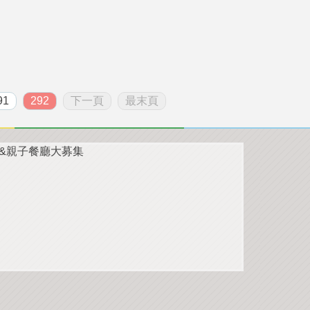
91
292
下一頁
最末頁
遊&親子餐廳大募集