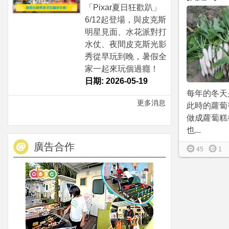
「Pixar夏日狂歡趴」
6/12起登場，與皮克斯
明星見面、水花派對打
水仗、夜間皮克斯光影
秀從早玩到晚，暑假全
家一起來玩個過癮！
日期: 2026-05-19
每年的冬天
更多消息
此時的蘿蔔
做成蘿蔔糕
也...
廣告合作
45
1