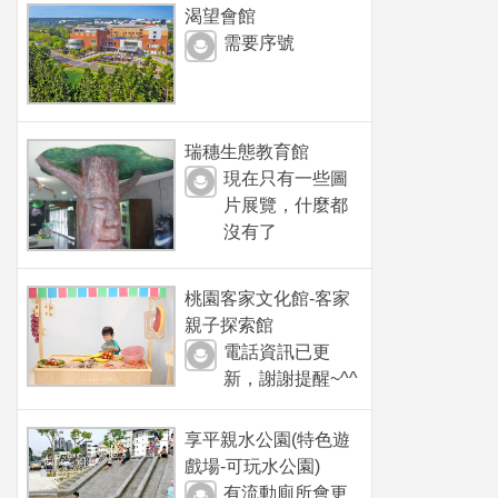
渴望會館
需要序號
瑞穗生態教育館
現在只有一些圖
片展覽，什麼都
沒有了
桃園客家文化館-客家
親子探索館
電話資訊已更
新，謝謝提醒~^^
享平親水公園(特色遊
戲場-可玩水公園)
有流動廁所會更