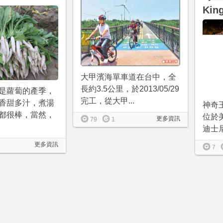
King
大甲濱海單車道在台中，全
長約3.5公里，於2013/05/29
是蘿蔔的產季，
完工，從大甲...
香甜多汁，煮湯
神奇王國
都很棒，當然，
位於
更多資訊
79
1
迪士尼
更多資訊
7