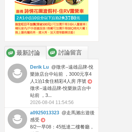
討論留言
最新討論
Derik Lu
@
徵求--遠雄品牌-悅
樂旅店台中站前 ，3000元享4
人1泊1食住精彩4人房 序號
徵求--遠雄品牌-悅樂旅店台中
站前 ，3...
2026-08-04 11:54:56
a0925013323
@
走馬瀨出遊後
感受
8/2一早08：45抵達二樓餐廳，