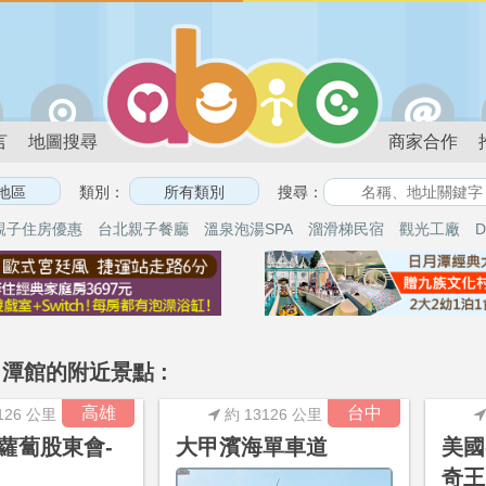
言
地圖搜尋
商家合作
類別：
搜尋：
親子住房優惠
台北親子餐廳
溫泉泡湯SPA
溜滑梯民宿
觀光工廠
D
潭館的附近景點 :
高雄
台中
126 公里
約 13126 公里
蘿蔔股東會-
大甲濱海單車道
美國
奇王