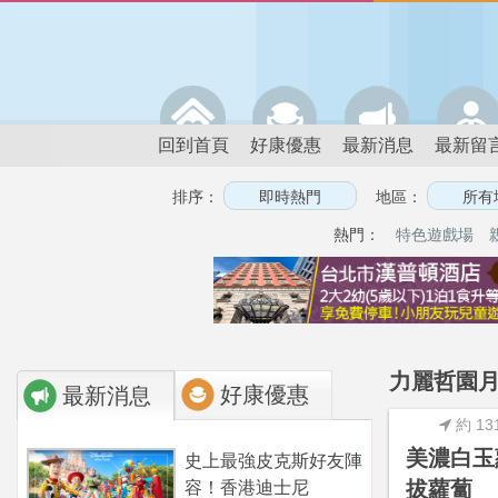
回到首頁
好康優惠
最新消息
最新留
排序：
地區：
熱門：
特色遊戲場
力麗哲園月
好康優惠
最新消息
約 13
美濃白玉
史上最強皮克斯好友陣
拔蘿蔔
容！香港迪士尼