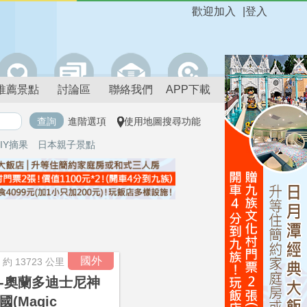
歡迎加入
|
登入
推薦景點
討論區
聯絡我們
APP下載
進階選項
使用地圖搜尋功能
IY摘果
日本親子景點
進階搜尋
國外
約 13723 公里
-奧蘭多迪士尼神
國(Magic