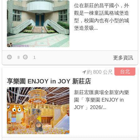
位在新莊的昌平國小，外
觀是一棟童話風格城堡造
型，校園內也有小型的城
堡造景吸...
更多資訊
8
1
台北
約 800 公尺
享樂園 ENJOY in JOY 新莊店
新莊宏匯廣場全新室內樂
園「 享樂園 ENJOY in
JOY 」2026/...