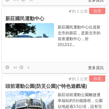
更多資訊
474
10
台北
約 1 公里
新莊國民運動中心
新莊國民運動中心位資新
北市的新莊，是新北市的
首座運動中心，於
2012/12...
更多資訊
93
6
台北
約 1 公里
頭前運動公園(防災公園)(*特色遊戲場)
新莊頭前運動公園離捷運
幸福站約5分鐘路程，公園
佔地超過3.5公頃，設有兒