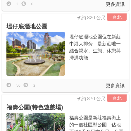
更多資訊
2
0
台北
約 820 公尺
塭仔底溼地公園
塭仔底溼地公園位在新莊
中港大排旁，是新莊唯一
結合親水、生態、休憩與
滯洪功能...
更多資訊
56
2
台北
約 870 公尺
福壽公園(特色遊戲場)
福壽公園是新莊福壽街上
的一個社區型公園，佔地