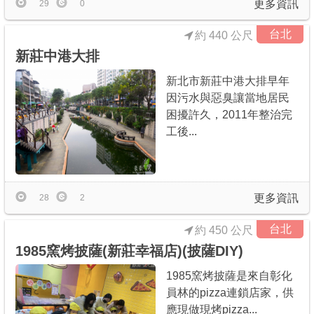
更多資訊
29
0
台北
約 440 公尺
新莊中港大排
新北市新莊中港大排早年
因污水與惡臭讓當地居民
困擾許久，2011年整治完
工後...
更多資訊
28
2
台北
約 450 公尺
1985窯烤披薩(新莊幸福店)(披薩DIY)
1985窯烤披薩是來自彰化
員林的pizza連鎖店家，供
應現做現烤pizza...