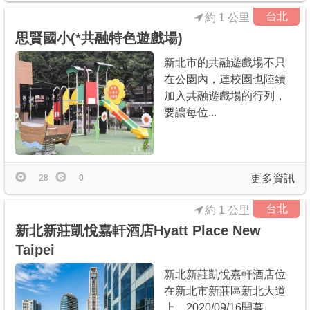
台北
約 1 公里
思賢國小(*共融特色遊戲場)
新北市的共融遊戲場不只
在公園內，連校園也陸續
加入共融遊戲場的行列，
要讓每位...
更多資訊
28
0
台北
約 1 公里
新北新莊凱悅嘉軒酒店Hyatt Place New
Taipei
新北新莊凱悅嘉軒酒店位
在新北市新莊區新北大道
上，2020/09/16開幕。...