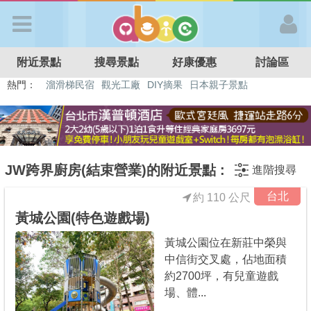
歡迎加入
附近景點
搜尋景點
好康優惠
討論區
APP登入
熱門：
溜滑梯民宿
觀光工廠
DIY摘果
日本親子景點
特色遊戲場
親子住房優惠
台北親子餐廳
溫泉泡湯SPA
首 頁
搜尋景點
JW跨界廚房(結束營業)的附近景點 :
進階搜尋
台北
約 110 公尺
好康優惠
黃城公園(特色遊戲場)
黃城公園位在新莊中榮與
最新消息
中信街交叉處，佔地面積
約2700坪，有兒童遊戲
最新留言
場、體...