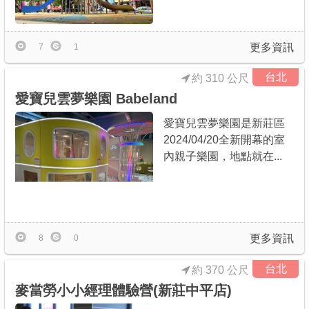
商家合作
更多資訊
7
1
推薦景點
台北
約 310 公尺
愛寶兒雲夢樂園 Babeland
討論區
愛寶兒雲夢樂園是新莊區
2024/04/20全新開幕的室
聯絡我們
內親子樂園，地點就在...
APP下載
更多資訊
8
0
台北
約 370 公尺
麥當勞小小經理體驗營(新莊中平店)