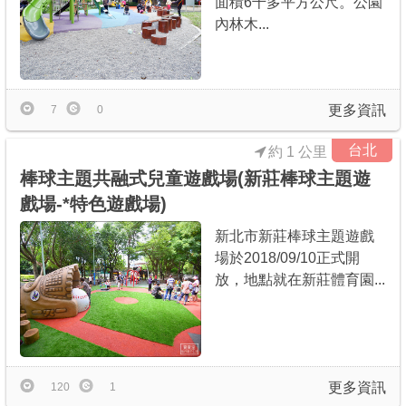
面積6千多平方公尺。公園
內林木...
更多資訊
7
0
台北
約 1 公里
棒球主題共融式兒童遊戲場(新莊棒球主題遊
戲場-*特色遊戲場)
新北市新莊棒球主題遊戲
場於2018/09/10正式開
放，地點就在新莊體育園...
更多資訊
120
1