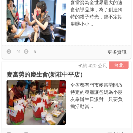
麥當勞為全世界最大的速
食領導品牌，為了創造獨
特的親子時光，曾不定期
舉辦小小...
更多資訊
91
8
台北
約 420 公尺
麥當勞的慶生會(新莊中平店）
全省都有門市麥當勞開放
特定的餐廳讓爸媽為小朋
友舉辦生日派對，只要負
擔活動當...