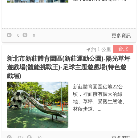
更多資訊
0
0
台北
約 1 公里
新北市新莊體育園區(新莊運動公園)-陽光草坪
遊戲場(體能挑戰王)-足球主題遊戲場(特色遊
戲場)
新莊體育園區佔地22公
頃，裡面擁有廣大的綠
地、草坪、景觀生態池、
林蔭步道、...