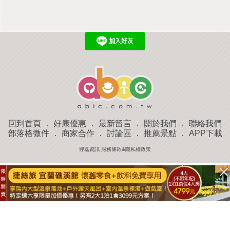
回到首頁
．
好康優惠
．
最新留言
．
關於我們
．
聯絡我們
部落格微件
．
商家合作
．
討論區
．
推薦景點
．
APP下載
羿磊資訊 服務條款&隱私權政策