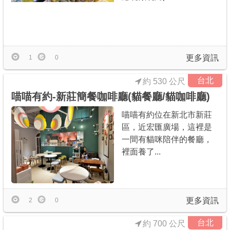
更多資訊
1
0
台北
約 530 公尺
喵喵有約-新莊簡餐咖啡廳(貓餐廳/貓咖啡廳)
喵喵有約位在新北市新莊
區，近宏匯廣場，這裡是
一間有貓咪陪伴的餐廳，
裡面養了...
更多資訊
2
0
台北
約 700 公尺