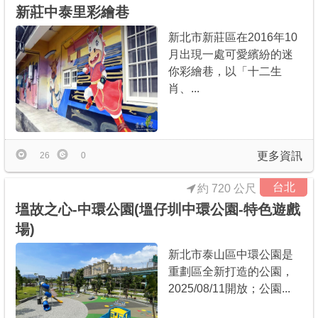
新莊中泰里彩繪巷
新北市新莊區在2016年10
月出現一處可愛繽紛的迷
你彩繪巷，以「十二生
肖、...
更多資訊
26
0
台北
約 720 公尺
塭故之心-中環公園(塭仔圳中環公園-特色遊戲
場)
新北市泰山區中環公園是
重劃區全新打造的公園，
2025/08/11開放；公園...