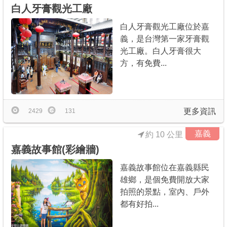
白人牙膏觀光工廠
白人牙膏觀光工廠位於嘉
義，是台灣第一家牙膏觀
光工廠。白人牙膏很大
方，有免費...
更多資訊
2429
131
嘉義
約 10 公里
嘉義故事館(彩繪牆)
嘉義故事館位在嘉義縣民
雄鄉，是個免費開放大家
拍照的景點，室內、戶外
都有好拍...