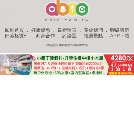
回到首頁
．
好康優惠
．
最新留言
．
關於我們
．
聯絡我們
部落格微件
．
商家合作
．
討論區
．
推薦景點
．
APP下載
羿磊資訊 服務條款&隱私權政策
收藏
評分
去過
附近景點
部落客分享