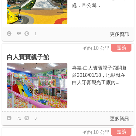
處，且公園...
更多資訊
55
1
嘉義
約 10 公里
白人寶寶親子館
嘉義-白人寶寶親子館開幕
於2018/01/18，地點就在
白人牙膏觀光工廠內...
更多資訊
71
0
嘉義
約 10 公里