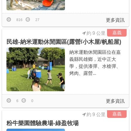
商家合作
更多資訊
816
27
推薦景點
嘉義
約 9 公里
民雄-納米運動休閒園區(露營/小木屋/帆船屋)
討論區
納米運動休閒園區位在嘉
義縣民雄鄉，近中正大
聯絡我們
學，提供漆彈、水槍彈、
烤肉、露營...
APP下載
更多資訊
6
0
嘉義
約 9 公里
粉牛樂園體驗農場-綠盈牧場