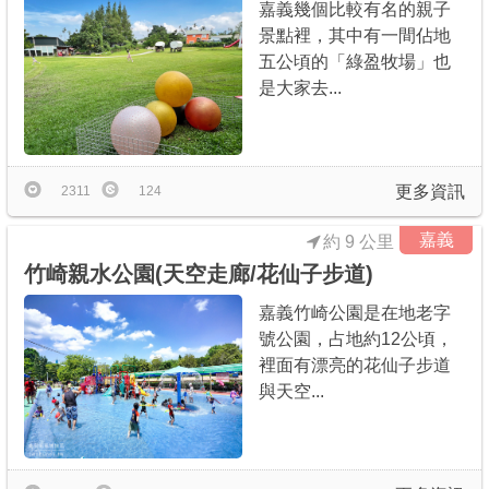
嘉義幾個比較有名的親子
景點裡，其中有一間佔地
五公頃的「綠盈牧場」也
是大家去...
更多資訊
2311
124
嘉義
約 9 公里
竹崎親水公園(天空走廊/花仙子步道)
嘉義竹崎公園是在地老字
號公園，占地約12公頃，
裡面有漂亮的花仙子步道
與天空...