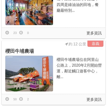
四周是綠油油的田地，餐
廳最特別...
更多資訊
23
0
嘉義
約 12 公里
櫻田牛埔農場
櫻田牛埔農場位在阿里山
公路上，2020年2月開始營
運，鄰近觸口遊客中心，
離...
更多資訊
50
2