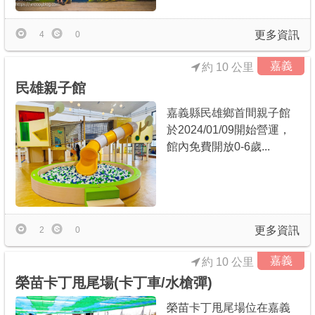
更多資訊
4
0
嘉義
約 10 公里
民雄親子館
嘉義縣民雄鄉首間親子館
於2024/01/09開始營運，
館內免費開放0-6歲...
更多資訊
2
0
嘉義
約 10 公里
榮苗卡丁甩尾場(卡丁車/水槍彈)
榮苗卡丁甩尾場位在嘉義