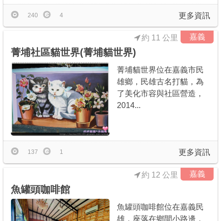
更多資訊
240
4
嘉義
約 11 公里
菁埔社區貓世界(菁埔貓世界)
菁埔貓世界位在嘉義市民
雄鄉，民雄古名打貓，為
了美化市容與社區營造，
2014...
更多資訊
137
1
嘉義
約 12 公里
魚罐頭咖啡館
魚罐頭咖啡館位在嘉義民
雄，座落在鄉間小路邊，