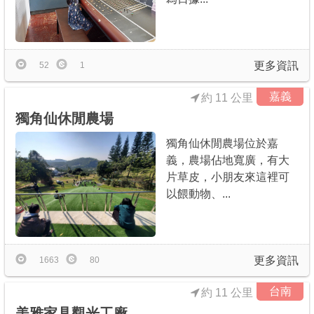
更多資訊
52
1
嘉義
約 11 公里
獨角仙休閒農場
獨角仙休閒農場位於嘉
義，農場佔地寬廣，有大
片草皮，小朋友來這裡可
以餵動物、...
更多資訊
1663
80
台南
約 11 公里
美雅家具觀光工廠