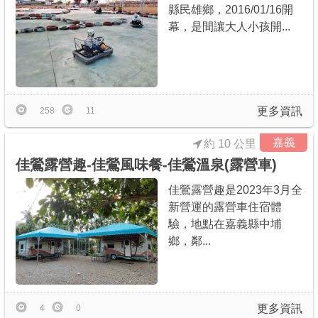
縣民雄鄉，2016/01/16開
幕，是間讓大人小孩開...
更多資訊
258
11
嘉義
約 10 公里
佳鶯露營趣-佳鶯風味餐-佳鶯溫泉(露營車)
佳鶯露營趣是2023年3月全
新營運的露營車住宿體
驗，地點在嘉義縣中埔
鄉，鄰...
更多資訊
4
0