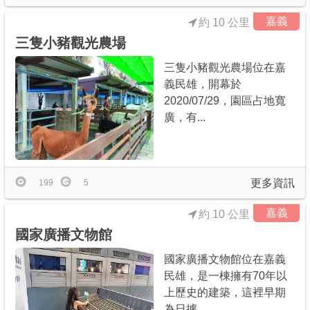
嘉義
約 10 公里
三隻小豬觀光農場
三隻小豬觀光農場位在嘉
義民雄，開幕於
2020/07/29，園區占地寬
廣，有...
更多資訊
199
5
嘉義
約 10 公里
國家廣播文物館
國家廣播文物館位在嘉義
民雄，是一棟擁有70年以
上歷史的建築，這裡早期
為日據...