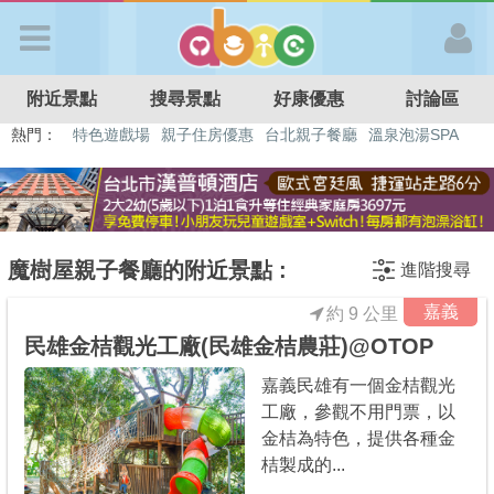
歡迎加入
附近景點
搜尋景點
好康優惠
討論區
APP登入
熱門：
溜滑梯民宿
觀光工廠
DIY摘果
日本親子景點
特色遊戲場
親子住房優惠
台北親子餐廳
溫泉泡湯SPA
首 頁
搜尋景點
魔樹屋親子餐廳的附近景點 :
進階搜尋
嘉義
約 9 公里
好康優惠
民雄金桔觀光工廠(民雄金桔農莊)@OTOP
嘉義民雄有一個金桔觀光
最新消息
工廠，參觀不用門票，以
金桔為特色，提供各種金
最新留言
桔製成的...