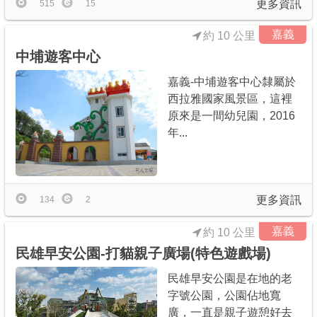
更多資訊
515
15
嘉義
約 10 公里
中埔遊客中心
嘉義-中埔遊客中心隸屬於
西拉雅國家風景區，這裡
原來是一間幼兒園，2016
年...
更多資訊
134
2
嘉義
約 10 公里
民雄早安公園-打貓親子廣場(特色遊戲場)
民雄早安公園是在地的老
字號公園，公園佔地寬
廣，一直是親子遊憩好去