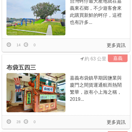
台灣蚵仔最大產地就在嘉
義東石鄉，不少遊客會來
此購買新鮮的蚵仔，這裡
也有許多...
更多資訊
14
0
嘉義
約 63 公里
布袋五四三
嘉義布袋鎮早期因鹽業與
廈門之間貨運通航而熱鬧
繁華，故有小上海之稱，
2019...
更多資訊
28
0