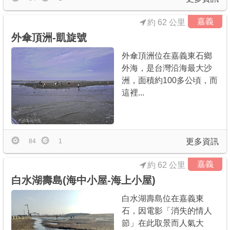
嘉義
約 62 公里
外傘頂洲-凱旋號
外傘頂洲位在嘉義東石鄉
外海，是台灣沿海最大沙
洲，面積約100多公頃，而
這裡...
更多資訊
84
1
嘉義
約 62 公里
白水湖壽島(海中小屋-海上小屋)
白水湖壽島位在嘉義東
石，因電影「消失的情人
節」在此取景而人氣大