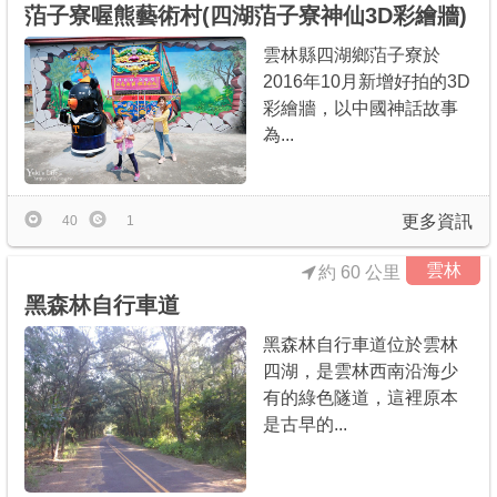
萡子寮喔熊藝術村(四湖萡子寮神仙3D彩繪牆)
雲林縣四湖鄉萡子寮於
2016年10月新增好拍的3D
彩繪牆，以中國神話故事
為...
更多資訊
40
1
雲林
約 60 公里
黑森林自行車道
黑森林自行車道位於雲林
四湖，是雲林西南沿海少
有的綠色隧道，這裡原本
是古早的...