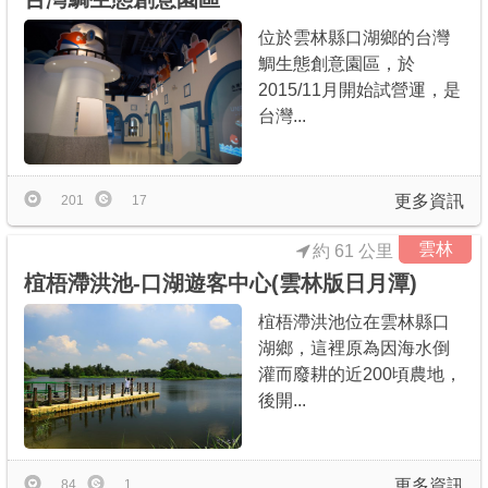
位於雲林縣口湖鄉的台灣
鯛生態創意園區，於
2015/11月開始試營運，是
台灣...
更多資訊
201
17
雲林
約 61 公里
椬梧滯洪池-口湖遊客中心(雲林版日月潭)
椬梧滯洪池位在雲林縣口
湖鄉，這裡原為因海水倒
灌而廢耕的近200頃農地，
後開...
更多資訊
84
1