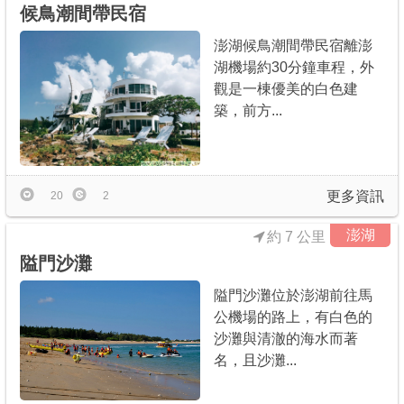
候鳥潮間帶民宿
澎湖候鳥潮間帶民宿離澎
湖機場約30分鐘車程，外
觀是一棟優美的白色建
築，前方...
更多資訊
20
2
澎湖
約 7 公里
隘門沙灘
隘門沙灘位於澎湖前往馬
公機場的路上，有白色的
沙灘與清澈的海水而著
名，且沙灘...