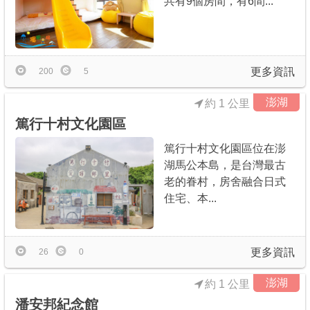
共有9個房間，有6間...
更多資訊
200
5
澎湖
約 1 公里
篤行十村文化園區
篤行十村文化園區位在澎
湖馬公本島，是台灣最古
老的眷村，房舍融合日式
住宅、本...
更多資訊
26
0
澎湖
約 1 公里
潘安邦紀念館