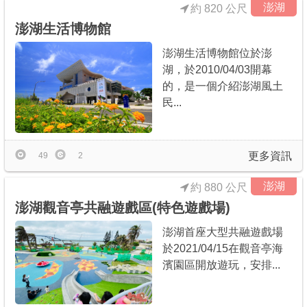
澎湖
約 820 公尺
澎湖生活博物館
澎湖生活博物館位於澎
湖，於2010/04/03開幕
的，是一個介紹澎湖風土
民...
更多資訊
49
2
澎湖
約 880 公尺
澎湖觀音亭共融遊戲區(特色遊戲場)
澎湖首座大型共融遊戲場
於2021/04/15在觀音亭海
濱園區開放遊玩，安排...