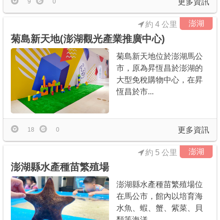
更多資訊
9
0
澎湖
約 4 公里
菊島新天地(澎湖觀光產業推廣中心)
菊島新天地位於澎湖馬公
市，原為昇恆昌於澎湖的
大型免稅購物中心，在昇
恆昌於市...
更多資訊
18
0
澎湖
約 5 公里
澎湖縣水產種苗繁殖場
澎湖縣水產種苗繁殖場位
在馬公市，館內以培育海
水魚、蝦、蟹、紫菜、貝
類等海洋...