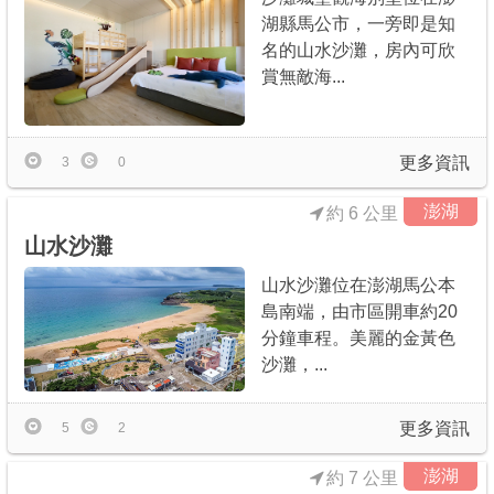
湖縣馬公市，一旁即是知
名的山水沙灘，房內可欣
賞無敵海...
更多資訊
3
0
澎湖
約 6 公里
山水沙灘
山水沙灘位在澎湖馬公本
島南端，由市區開車約20
分鐘車程。美麗的金黃色
沙灘，...
更多資訊
5
2
澎湖
約 7 公里