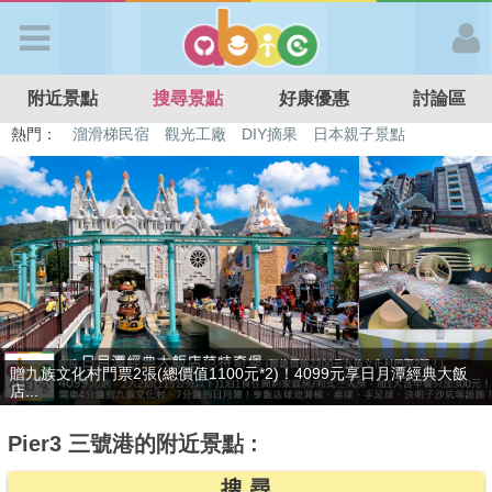
歡迎加入
附近景點
搜尋景點
好康優惠
討論區
APP登入
熱門：
溜滑梯民宿
觀光工廠
DIY摘果
日本親子景點
特色遊戲場
親子住房優惠
台北親子餐廳
溫泉泡湯SPA
首 頁
搜尋景點
好康優惠
最後2天，要訂要快！捷絲旅-宜蘭礁溪館3099元起享2大1幼1泊1食住
最新消息
雙人...
Pier3 三號港的附近景點 :
最新留言
搜 尋