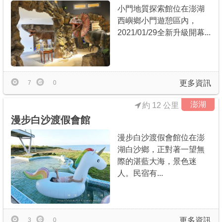
小門地質探索館位在澎湖
西嶼鄉小門遊憩區內，
2021/01/29全新升級開幕...
更多資訊
7
0
澎湖
約 12 公里
漫步白沙渡假會館
漫步白沙渡假會館位在澎
湖白沙鄉，正對著一望無
際的湛藍大海，景色迷
人。民宿有...
更多資訊
3
0