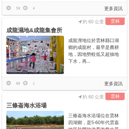
更多資訊
59
4
雲林
約 60 公里
成龍濕地&成龍集會所
成龍溼地位於雲林縣口湖
鄉的成龍村，最早是農耕
地，因地勢較低又超抽地
下水，再...
更多資訊
88
1
雲林
約 60 公里
三條崙海水浴場
三條崙海水浴場位在雲林
四湖鄉，是5-60年代雲嘉