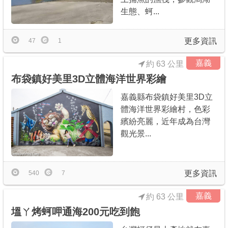
生態、蚵...
更多資訊
47
1
嘉義
約 63 公里
布袋鎮好美里3D立體海洋世界彩繪
嘉義縣布袋鎮好美里3D立
體海洋世界彩繪村，色彩
繽紛亮麗，近年成為台灣
觀光景...
更多資訊
540
7
嘉義
約 63 公里
塭ㄚ烤蚵呷通海200元吃到飽