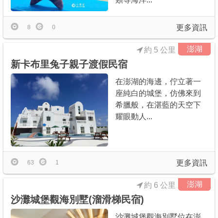
更多資訊
8
0
澎湖
約 5 公里
新卡布里兔子親子渡假民宿
在澎湖的海邊，佇立著一
座純白的城堡，仿佛來到
希臘般，在湛藍的天空下
耀眼動人...
更多資訊
63
1
澎湖
約 6 公里
沙灘城堡觀海別墅(溜滑梯民宿)
沙灘城堡觀海別墅位在澎