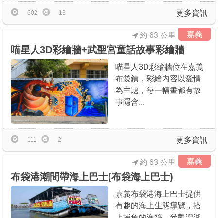
更多資訊
602
13
嘉義
約 63 公里
喵星人3D彩繪牆+武聖宮童話故事彩繪牆
喵星人3D彩繪牆位在嘉義
布袋鎮，彩繪內容以愛情
為主題，每一幅畫都有故
事隱含...
更多資訊
111
2
嘉義
約 63 公里
布袋港潮間帶海上巴士(布袋海上巴士)
嘉義布袋港海上巴士提供
有趣的海上生態導覽，搭
上捕魚的漁筏，參觀潟湖