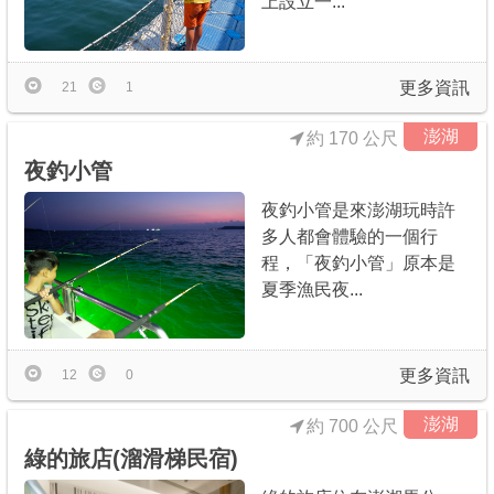
上設立一...
更多資訊
21
1
澎湖
約 170 公尺
夜釣小管
夜釣小管是來澎湖玩時許
多人都會體驗的一個行
程，「夜釣小管」原本是
夏季漁民夜...
更多資訊
12
0
澎湖
約 700 公尺
綠的旅店(溜滑梯民宿)