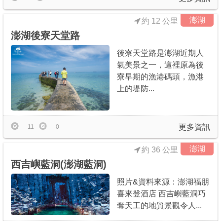
澎湖
約 12 公里
澎湖後寮天堂路
後寮天堂路是澎湖近期人
氣美景之一，這裡原為後
寮早期的漁港碼頭，漁港
上的堤防...
更多資訊
11
0
澎湖
約 36 公里
西吉嶼藍洞(澎湖藍洞)
照片&資料來源：澎湖福朋
喜來登酒店 西吉嶼藍洞巧
奪天工的地質景觀令人...