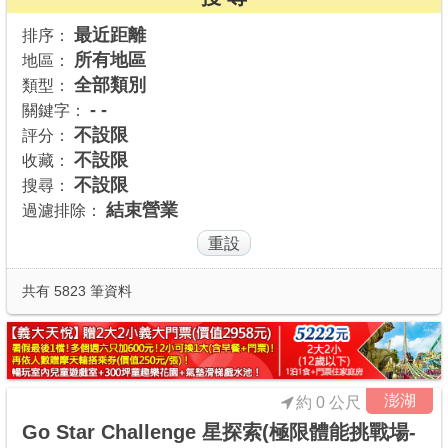
商家合作
最近距離
排序：
所有地區
地區：
全部類別
類型：
推薦景點
- -
關鍵字：
不設限
評分：
不設限
收藏：
討論區
不設限
搜尋：
結束營業
過濾排除：
聯絡我們
APP下載
共有 5823 筆資料
澎湖
約 0 公尺
Go Star Challenge 星探索(極限體能挑戰場-