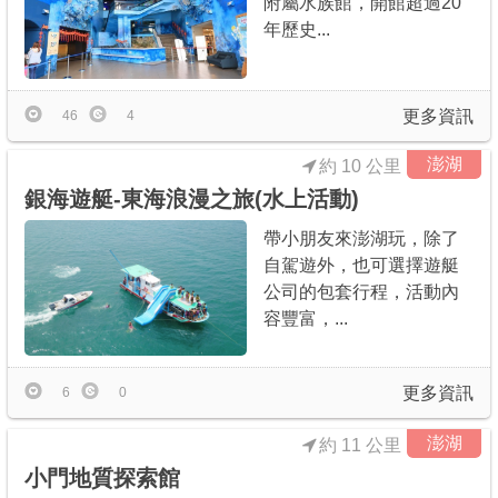
附屬水族館，開館超過20
年歷史...
更多資訊
46
4
澎湖
約 10 公里
銀海遊艇-東海浪漫之旅(水上活動)
帶小朋友來澎湖玩，除了
自駕遊外，也可選擇遊艇
公司的包套行程，活動內
容豐富，...
更多資訊
6
0
澎湖
約 11 公里
小門地質探索館