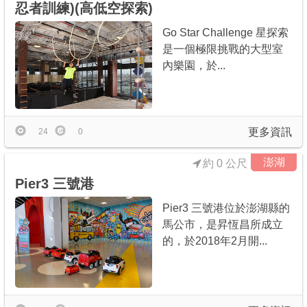
忍者訓練)(高低空探索)
Go Star Challenge 星探索
是一個極限挑戰的大型室
內樂園，於...
更多資訊
24
0
澎湖
約 0 公尺
Pier3 三號港
Pier3 三號港位於澎湖縣的
馬公市，是昇恆昌所成立
的，於2018年2月開...