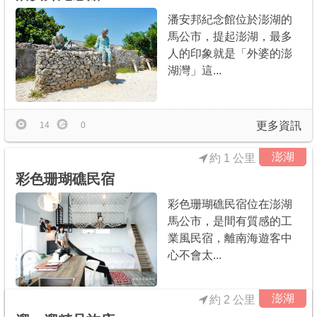
潘安邦紀念館位於澎湖的
馬公市，提起澎湖，最多
人的印象就是「外婆的澎
湖灣」這...
更多資訊
14
0
澎湖
約 1 公里
彩色珊瑚礁民宿
彩色珊瑚礁民宿位在澎湖
馬公市，是間有質感的工
業風民宿，離南海遊客中
心不會太...
澎湖
約 2 公里
更多資訊
2
0