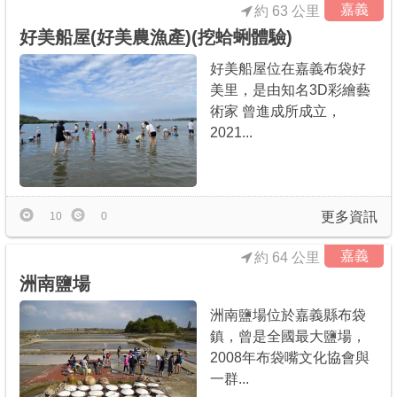
嘉義
約 63 公里
好美船屋(好美農漁產)(挖蛤蜊體驗)
好美船屋位在嘉義布袋好
美里，是由知名3D彩繪藝
術家 曾進成所成立，
2021...
更多資訊
10
0
嘉義
約 64 公里
洲南鹽場
洲南鹽場位於嘉義縣布袋
鎮，曾是全國最大鹽場，
2008年布袋嘴文化協會與
一群...