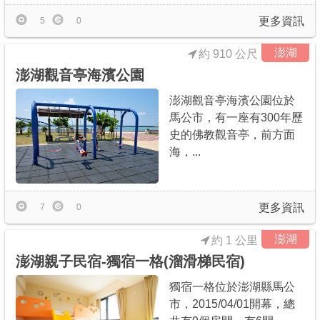
更多資訊
5
0
澎湖
約 910 公尺
澎湖觀音亭海濱公園
澎湖觀音亭海濱公園位於
馬公市，有一座有300年歷
史的佛教觀音亭，前方面
海，...
更多資訊
7
0
澎湖
約 1 公里
澎湖親子民宿-獨宿一格(溜滑梯民宿)
獨宿一格位於澎湖縣馬公
市，2015/04/01開幕，總