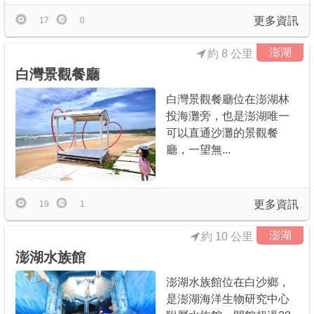
更多資訊
17
0
澎湖
約 8 公里
白灣景觀餐廳
白灣景觀餐廳位在澎湖林
投海灘旁，也是澎湖唯一
可以直通沙灘的景觀餐
廳，一望無...
更多資訊
19
1
澎湖
約 10 公里
澎湖水族館
澎湖水族館位在白沙鄉，
是澎湖海洋生物研究中心