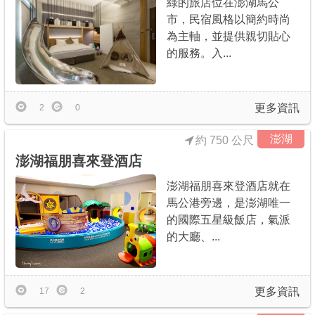
綠的旅店位在澎湖馬公
市，民宿風格以簡約時尚
為主軸，並提供親切貼心
的服務。入...
更多資訊
2
0
澎湖
約 750 公尺
澎湖福朋喜來登酒店
澎湖福朋喜來登酒店就在
馬公港旁邊，是澎湖唯一
的國際五星級飯店，氣派
的大廳、...
更多資訊
17
2