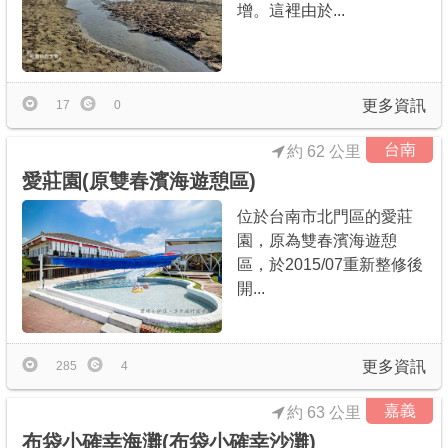
增。這裡由於...
更多資訊
17
0
台南
約 62 公里
愛莊園(原雙春濱海遊憩區)
位於台南市北門區的愛莊
園，原為雙春濱海遊憩
區，於2015/07重新整修後
開...
更多資訊
285
4
嘉義
約 63 公里
布袋小確幸海灘(布袋小確幸沙灘)