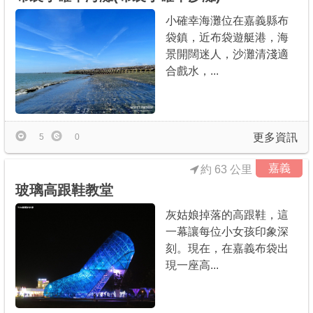
小確幸海灘位在嘉義縣布
袋鎮，近布袋遊艇港，海
景開闊迷人，沙灘清淺適
合戲水，...
更多資訊
5
0
嘉義
約 63 公里
玻璃高跟鞋教堂
灰姑娘掉落的高跟鞋，這
一幕讓每位小女孩印象深
刻。現在，在嘉義布袋出
現一座高...