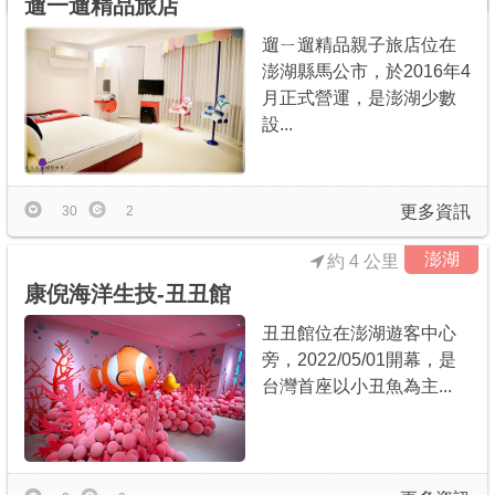
遛一遛精品旅店
遛ㄧ遛精品親子旅店位在
澎湖縣馬公市，於2016年4
月正式營運，是澎湖少數
設...
更多資訊
30
2
澎湖
約 4 公里
康倪海洋生技-丑丑館
丑丑館位在澎湖遊客中心
旁，2022/05/01開幕，是
台灣首座以小丑魚為主...