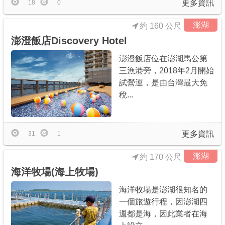
更多資訊
18
0
澎湖
約 160 公尺
澎澄飯店Discovery Hotel
澎澄飯店位在澎湖馬公第
三漁港旁，2018年2月開始
試營運，是由台灣最大免
稅...
更多資訊
31
1
澎湖
約 170 公尺
海洋牧場(海上牧場)
海洋牧場是澎湖很知名的
一個旅遊行程，因澎湖四
週都是海，因此業者在海