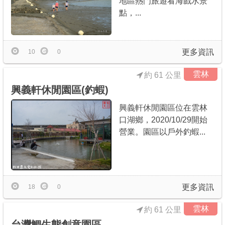
地區熱門旅遊看海戲水景
點，...
更多資訊
10
0
雲林
約 61 公里
興義軒休閒園區(釣蝦)
興義軒休閒園區位在雲林
口湖鄉，2020/10/29開始
營業。園區以戶外釣蝦...
更多資訊
18
0
雲林
約 61 公里
台灣鯛生態創意園區