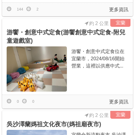
更多資訊
144
2
宜蘭
約 2 公里
游饗・創意中式定食(游饗創意中式定食-附兒
童遊戲室)
游饗・創意中式定食位在
宜蘭市，2024/08/16開始
營業，這裡以供應中式...
更多資訊
0
0
宜蘭
約 2 公里
吳沙澤蘭媽祖文化夜市(媽祖廟夜市)
宜蘭全新流動夜市-吳沙澤