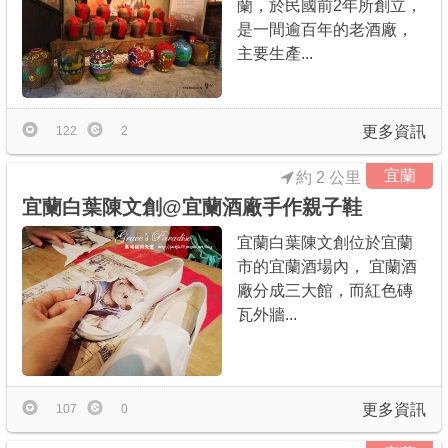
蘭，於民國前2年所創立，
是一間逾百年的老酒廠，
主要生產...
更多資訊
122
2
宜蘭
約 2 公里
宜蘭白葉陳文創@宜蘭酒廠手作親子鞋
宜蘭白葉陳文創位於宜蘭
市的宜蘭酒場內， 宜蘭酒
廠分成三大館，而紅色磚
瓦外牆...
更多資訊
107
0