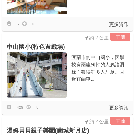
更多資訊
5
0
宜蘭
約 2 公里
中山國小(特色遊戲場)
宜蘭市的中山國小，因學
校有兩座獨特的人氣溜滑
梯而獲得許多人注意。且
近宜蘭車...
更多資訊
428
5
宜蘭
約 2 公里
湯姆貝貝親子樂園(蘭城新月店)