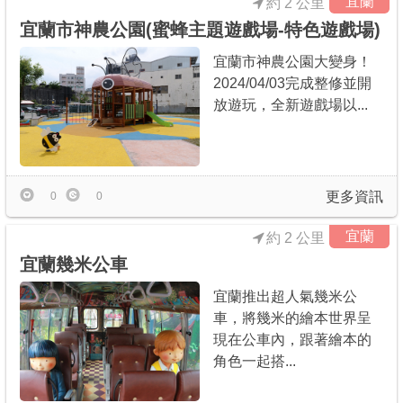
宜蘭
約 2 公里
宜蘭市神農公園(蜜蜂主題遊戲場-特色遊戲場)
宜蘭市神農公園大變身！
2024/04/03完成整修並開
放遊玩，全新遊戲場以...
更多資訊
0
0
宜蘭
約 2 公里
宜蘭幾米公車
宜蘭推出超人氣幾米公
車，將幾米的繪本世界呈
現在公車內，跟著繪本的
角色一起搭...