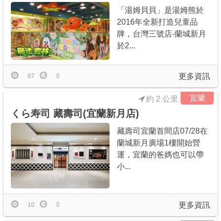
「湯姆貝貝」是湯姆熊於
2016年全新打造兒童品
牌，台灣三號店-蘭城新月
於2...
更多資訊
87
0
宜蘭
約 2 公里
くら寿司 藏壽司(宜蘭新月店)
藏壽司宜蘭首間店07/28在
蘭城新月廣場1樓開始營
運，宜蘭的爸媽也可以帶
小...
更多資訊
10
0