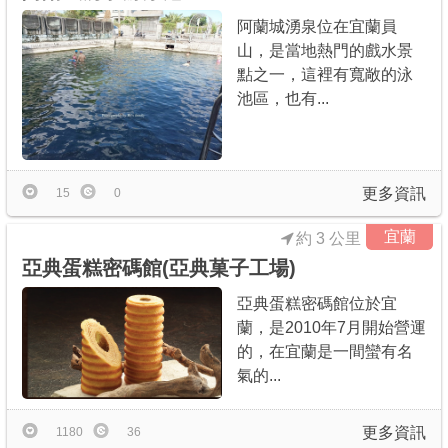
阿蘭城湧泉位在宜蘭員
山，是當地熱門的戲水景
點之一，這裡有寬敞的泳
池區，也有...
更多資訊
15
0
宜蘭
約 3 公里
亞典蛋糕密碼館(亞典菓子工場)
亞典蛋糕密碼館位於宜
蘭，是2010年7月開始營運
的，在宜蘭是一間蠻有名
氣的...
更多資訊
1180
36