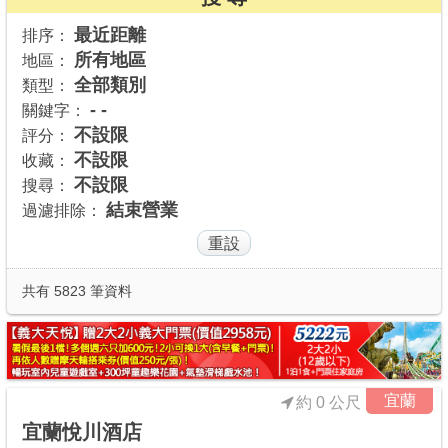
商家合作
最近距離
排序：
所有地區
地區：
全部類別
類型：
推薦景點
- -
關鍵字：
不設限
評分：
不設限
收藏：
討論區
不設限
搜尋：
結束營業
過濾排除：
聯絡我們
APP下載
共有 5823 筆資料
宜蘭
約 0 公尺
宜蘭悅川酒店