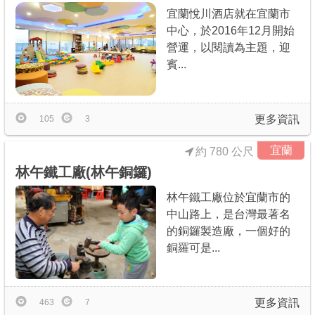
宜蘭悅川酒店就在宜蘭市
中心，於2016年12月開始
營運，以閱讀為主題，迎
賓...
更多資訊
105
3
宜蘭
約 780 公尺
林午鐵工廠(林午銅鑼)
林午鐵工廠位於宜蘭市的
中山路上，是台灣最著名
的銅鑼製造廠，一個好的
銅羅可是...
更多資訊
463
7