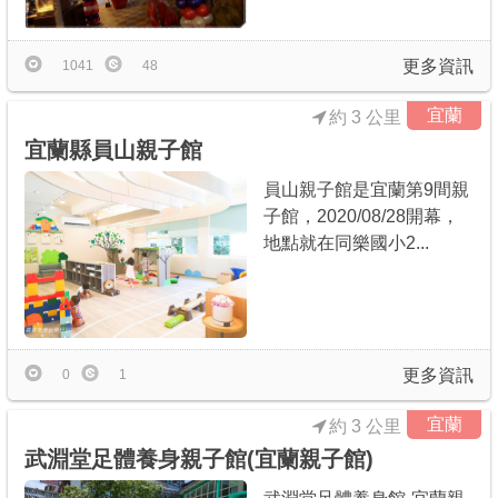
更多資訊
1041
48
宜蘭
約 3 公里
宜蘭縣員山親子館
員山親子館是宜蘭第9間親
子館，2020/08/28開幕，
地點就在同樂國小2...
更多資訊
0
1
宜蘭
約 3 公里
武淵堂足體養身親子館(宜蘭親子館)