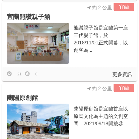
宜蘭
約 2 公里
宜蘭熊讚親子館
熊讚親子館是宜蘭第一座
三代親子館，於
2018/11/01正式開幕，以
創客為...
更多資訊
21
0
宜蘭
約 2 公里
蘭陽原創館
蘭陽原創館是宜蘭首座以
原民文化為主題的文創空
間，2021/09/18開放參...