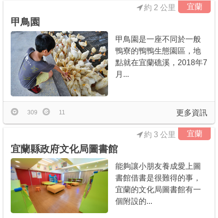
宜蘭
約 2 公里
甲鳥園
甲鳥園是一座不同於一般
鴨寮的鴨鴨生態園區，地
點就在宜蘭礁溪，2018年7
月...
更多資訊
309
11
宜蘭
約 3 公里
宜蘭縣政府文化局圖書館
能夠讓小朋友養成愛上圖
書館借書是很難得的事，
宜蘭的文化局圖書館有一
個附設的...