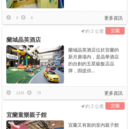
更多資訊
3
0
宜蘭
約 2 公里
蘭城晶英酒店
蘭城晶英酒店位於宜蘭的
新月廣場內，是晶華酒店
的自創的五星級飯店品
牌，因提供...
更多資訊
1233
79
宜蘭
約 2 公里
宜蘭童樂親子館
宜蘭又有新的室內親子館