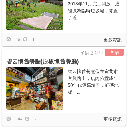
2018年11月完工開放，這
裡原為臨時垃圾場，閒置
了近...
更多資訊
10
1
宜蘭
約 2 公里
碧云懷舊餐廳(原駿懷舊餐廳)
碧云懷舊餐廳位在宜蘭市
宜興路上，店內佈置成4、
50年代懷舊場景，紅磚地
板、...
更多資訊
104
7