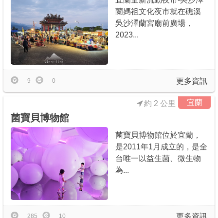
蘭媽祖文化夜市就在礁溪
吳沙澤蘭宮廟前廣場，
2023...
更多資訊
9
0
宜蘭
約 2 公里
菌寶貝博物館
菌寶貝博物館位於宜蘭，
是2011年1月成立的，是全
台唯一以益生菌、微生物
為...
更多資訊
285
10