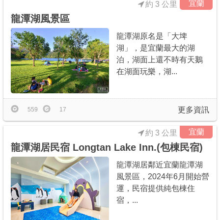
宜蘭
約 3 公里
龍潭湖風景區
龍潭湖原名是「大埤
湖」，是宜蘭最大的湖
泊，湖面上還不時有天鵝
在湖面玩樂，湖...
更多資訊
559
17
宜蘭
約 3 公里
龍潭湖居民宿 Longtan Lake Inn.(包棟民宿)
龍潭湖居鄰近宜蘭龍潭湖
風景區，2024年6月開始營
運，民宿提供純包棟住
宿，...