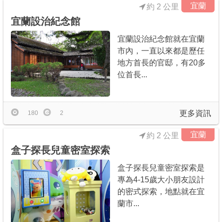
宜蘭
約 2 公里
宜蘭設治紀念館
宜蘭設治紀念館就在宜蘭
市內，一直以來都是歷任
地方首長的官邸，有20多
位首長...
更多資訊
180
2
宜蘭
約 2 公里
盒子探長兒童密室探索
盒子探長兒童密室探索是
專為4-15歲大小朋友設計
的密式探索，地點就在宜
蘭市...