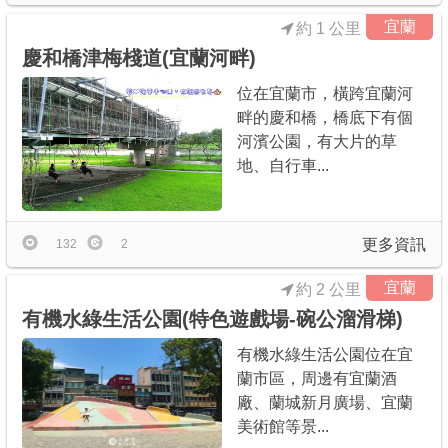
宜蘭
約 1 公里
慶和橋津梅棧道(宜蘭河畔)
位在宜蘭市，橫跨宜蘭河
畔的慶和橋，橋底下有個
河濱公園，有大片的草
地、自行車...
更多資訊
132
2
宜蘭
約 2 公里
有機水綠生活公園(特色遊戲場-碗公溜滑梯)
有機水綠生活公園位在宜
蘭市區，周邊有宜蘭酒
廠、蘭城新月廣場、宜蘭
美術館等景...