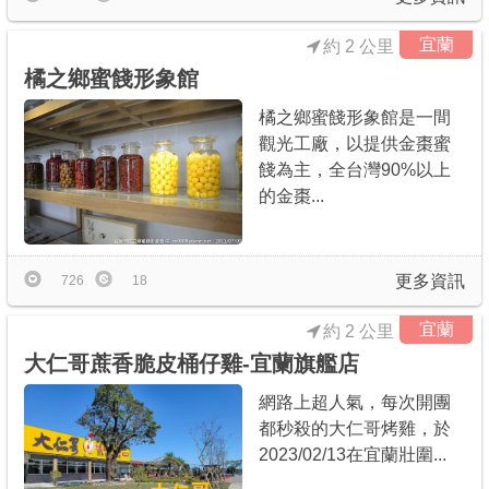
宜蘭
約 2 公里
橘之鄉蜜餞形象館
橘之鄉蜜餞形象館是一間
觀光工廠，以提供金棗蜜
餞為主，全台灣90%以上
的金棗...
更多資訊
726
18
宜蘭
約 2 公里
大仁哥蔗香脆皮桶仔雞-宜蘭旗艦店
網路上超人氣，每次開團
都秒殺的大仁哥烤雞，於
2023/02/13在宜蘭壯圍...