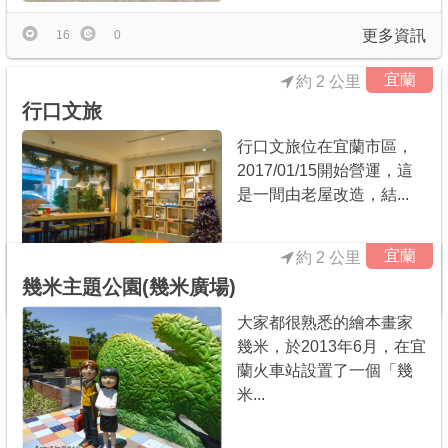
更多資訊
16
0
宜蘭
約 2 公里
行口文旅
行口文旅位在宜蘭市區，
2017/01/15開始營運，這
是一間由老屋改造，結...
宜蘭
約 2 公里
幾米主題公園(幾米廣場)
更多資訊
1
0
大家都很熟悉的繪本畫家
幾米，於2013年6月，在宜
蘭火車站設置了一個「幾
米...