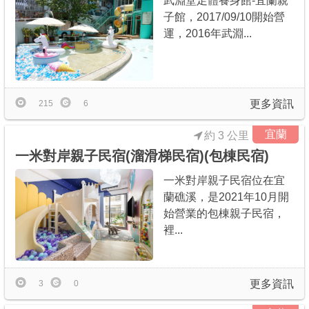
武淵堂足體養身館-宜蘭親
子館，2017/09/10開始營
運，2016年武淵...
更多資訊
215
6
宜蘭
約 3 公里
一米對岸親子民宿(溜滑梯民宿)(包棟民宿)
一米對岸親子民宿位在宜
蘭礁溪，是2021年10月開
始營業的包棟親子民宿，
裡...
更多資訊
3
0