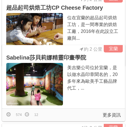
超品起司烘焙工坊CP Cheese Factory
位在宜蘭的超品起司烘焙
工坊，是一間專業的烘焙
工廠，2016年在此設立工
廠與...
宜蘭
約 2 公里
Sabelina莎貝莉娜精靈印畫學院
更多資訊
126
0
美吉樂公司位於宜蘭，是
以做水晶印章聞名的，20
多年來為歐美手工藝品牌
代工，...
更多資訊
574
12