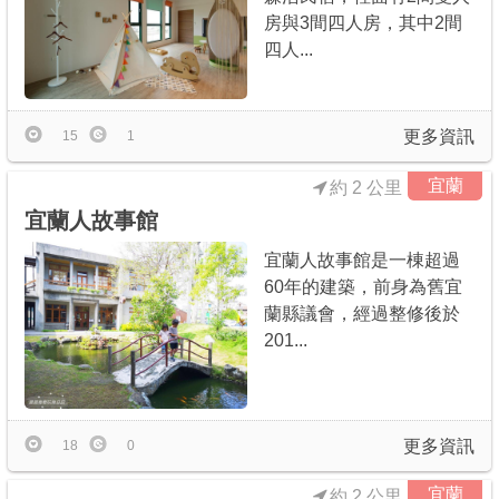
房與3間四人房，其中2間
四人...
更多資訊
15
1
宜蘭
約 2 公里
宜蘭人故事館
宜蘭人故事館是一棟超過
60年的建築，前身為舊宜
蘭縣議會，經過整修後於
201...
更多資訊
18
0
宜蘭
約 2 公里