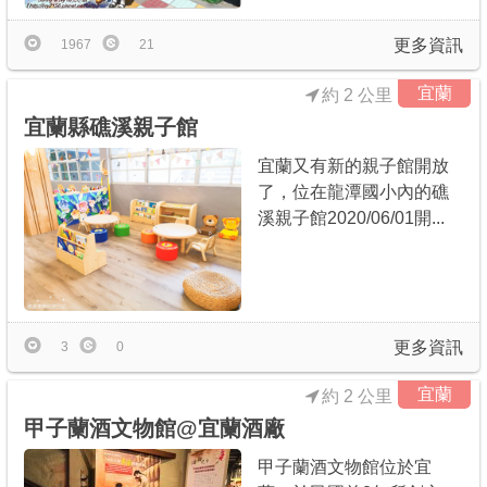
更多資訊
1967
21
宜蘭
約 2 公里
宜蘭縣礁溪親子館
宜蘭又有新的親子館開放
了，位在龍潭國小內的礁
溪親子館2020/06/01開...
更多資訊
3
0
宜蘭
約 2 公里
甲子蘭酒文物館@宜蘭酒廠
甲子蘭酒文物館位於宜