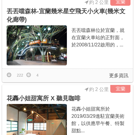
宜蘭
約 2 公里
丟丟噹森林-宜蘭幾米星空飛天小火車(幾米文
化廊帶)
丟丟噹森林位於宜蘭，就
在宜蘭火車站的正對面，
於2008/11/22啟用的，...
更多資訊
222
4
宜蘭
約 2 公里
花轟小姐甜寓所 X 聽見咖啡
花轟小姐甜寓所於
2019/03/29進駐宜蘭美術
館，以供應早午餐、特製
甜點...