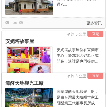
通八...
更多資訊
38
1
宜蘭
約 3 公里
安妮塔故事屋
安妮塔故事屋位在宜蘭市
中心，於2016/07/31正式
開幕，這裡是專門提供...
宜蘭
約 3 公里
潭酵天地觀光工廠
更多資訊
76
2
宜蘭潭酵天地觀光工廠，
是由台灣最大釀醋世家工
研醋第三代董事長所成