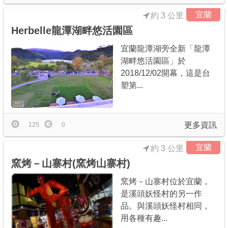
宜蘭
約 3 公里
Herbelle龍潭湖畔悠活園區
宜蘭龍潭湖旁全新「龍潭
湖畔悠活園區」於
2018/12/02開幕，這是台
塑第...
更多資訊
125
0
宜蘭
約 3 公里
窯烤－山寨村(窯烤山寨村)
窯烤－山寨村位於宜蘭，
是溪頭妖怪村的另一作
品。與溪頭妖怪村相同，
用各種有趣...