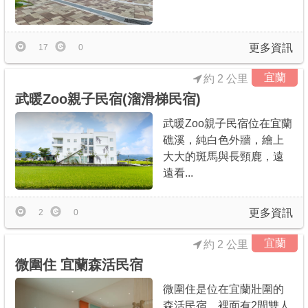
更多資訊
17
0
宜蘭
約 2 公里
武暖Zoo親子民宿(溜滑梯民宿)
武暖Zoo親子民宿位在宜蘭
礁溪，純白色外牆，繪上
大大的斑馬與長頸鹿，遠
遠看...
更多資訊
2
0
宜蘭
約 2 公里
微圍住 宜蘭森活民宿
微圍住是位在宜蘭壯圍的
森活民宿，裡面有2間雙人