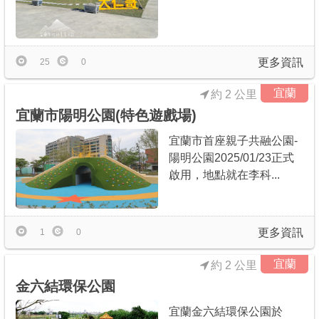
更多資訊
25
0
宜蘭
約 2 公里
宜蘭市陽明公園(特色遊戲場)
宜蘭市首座親子共融公園-
陽明公園2025/01/23正式
啟用，地點就在李科...
更多資訊
1
0
宜蘭
約 2 公里
金六結環保公園
宜蘭金六結環保公園於