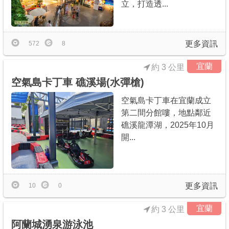
立，打造透...
更多資訊
572
8
宜蘭
約 3 公里
空氣島卡丁車 礁溪場(水彈槍)
空氣島卡丁車在宜蘭成立
第二間分館嘍，地點鄰近
礁溪龍潭湖，2025年10月
開...
更多資訊
10
0
宜蘭
約 3 公里
阿蘭城湧泉游泳池