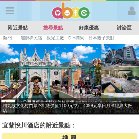
歡迎加入
附近景點
搜尋景點
好康優惠
討論區
APP登入
熱門：
溜滑梯民宿
觀光工廠
DIY摘果
日本親子景點
特色遊戲場
親子住房優惠
台北親子餐廳
溫泉泡湯SPA
首 頁
搜尋景點
好康優惠
贈九族文化村門票2張(總價值1100元*2)！4099元享日月潭經典大飯
最後2天，要訂要快！捷絲旅-宜蘭礁溪館3099元起享2大1幼1泊1食住
最新消息
店...
雙人...
宜蘭悅川酒店的附近景點 :
最新留言
搜 尋