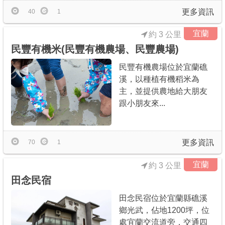
更多資訊
40
1
宜蘭
約 3 公里
民豐有機米(民豐有機農場、民豐農場)
民豐有機農場位於宜蘭礁
溪，以種植有機稻米為
主，並提供農地給大朋友
跟小朋友來...
更多資訊
70
1
宜蘭
約 3 公里
田念民宿
田念民宿位於宜蘭縣礁溪
鄉光武，佔地1200坪，位
處宜蘭交流道旁，交通四