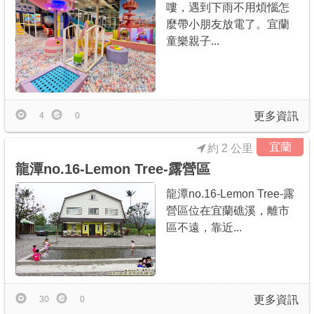
嘍，遇到下雨不用煩惱怎
麼帶小朋友放電了。宜蘭
童樂親子...
更多資訊
4
0
宜蘭
約 2 公里
龍潭no.16-Lemon Tree-露營區
龍潭no.16-Lemon Tree-露
營區位在宜蘭礁溪，離市
區不遠，靠近...
更多資訊
30
0