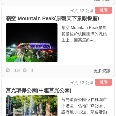
桃園
約 12 公里
嶺空 Mountain Peak(原觀天下景觀餐廳)
嶺空 Mountain Peak景觀
餐廳位於桃園龍潭的乳姑
山上，因高度約4...
更多資訊
314
5
桃園
約 12 公里
莒光環保公園(中壢莒光公園)
莒光環保公園位在桃園市
中壢區，佔地2.03公頃，
設有散步步道、草皮活動