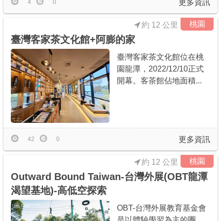
更多資訊
4
0
桃園
約 12 公里
臺灣客家茶文化館+阿膨的家
臺灣客家茶文化館位在桃
園龍潭，2022/12/10正式
開幕。客茶館佔地面積...
更多資訊
42
0
桃園
約 12 公里
Outward Bound Taiwan-台灣外展(OBT龍潭
渴望基地)-高低空探索
OBT-台灣外展教育基金會
是以體驗學習為主的團