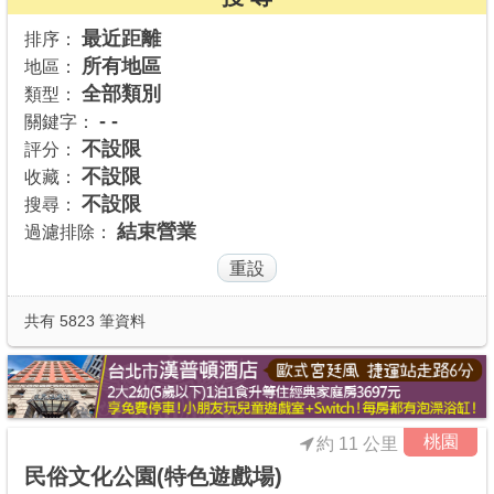
商家合作
最近距離
排序：
所有地區
地區：
全部類別
類型：
推薦景點
- -
關鍵字：
不設限
評分：
不設限
收藏：
討論區
不設限
搜尋：
結束營業
過濾排除：
聯絡我們
APP下載
共有 5823 筆資料
桃園
約 11 公里
民俗文化公園(特色遊戲場)