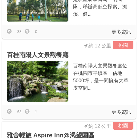
隊，舉辦高低空探索、溯
溪、健...
更多資訊
33
0
桃園
約 12 公里
百桂南陽人文景觀餐廳
百桂南陽人文景觀餐廳位
在桃園市平鎮區，佔地
5000坪，是一間擁有大草
皮空間...
更多資訊
68
1
桃園
約 12 公里
雅舍輕旅 Aspire Inn@渴望園區