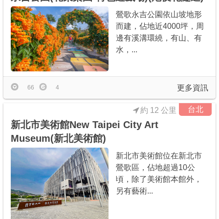
鶯歌永吉公園依山坡地形
而建，佔地近4000坪，周
邊有溪溝環繞，有山、有
水，...
更多資訊
66
4
台北
約 12 公里
新北市美術館New Taipei City Art
Museum(新北美術館)
新北市美術館位在新北市
鶯歌區，佔地超過10公
頃，除了美術館本館外，
另有藝術...