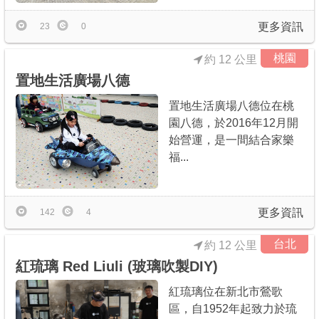
更多資訊
23
0
桃園
約 12 公里
置地生活廣場八德
置地生活廣場八德位在桃
園八德，於2016年12月開
始營運，是一間結合家樂
福...
更多資訊
142
4
台北
約 12 公里
紅琉璃 Red Liuli (玻璃吹製DIY)
紅琉璃位在新北市鶯歌
區，自1952年起致力於琉