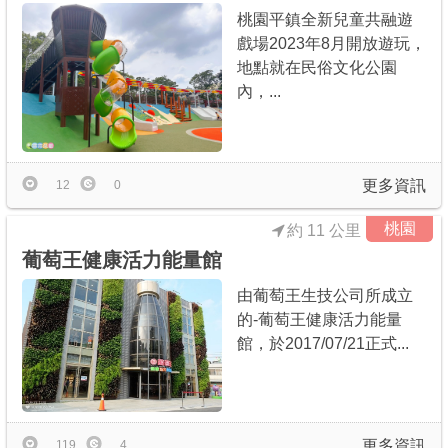
桃園平鎮全新兒童共融遊
戲場2023年8月開放遊玩，
地點就在民俗文化公園
內，...
更多資訊
12
0
桃園
約 11 公里
葡萄王健康活力能量館
由葡萄王生技公司所成立
的-葡萄王健康活力能量
館，於2017/07/21正式...
更多資訊
119
4