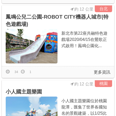
台北
約 12 公里
鳳鳴公兒二公園-ROBOT CITY機器人城市(特
色遊戲場)
新北市第22座共融特色遊
戲場2020/04/15在鶯歌正
式啟用！鳯鳴公園化...
更多資訊
34
1
桃園
約 12 公里
小人國主題樂園
小人國主題樂園位於桃園
龍潭，匯集了世界各國知
名的景觀建築，以1/25比