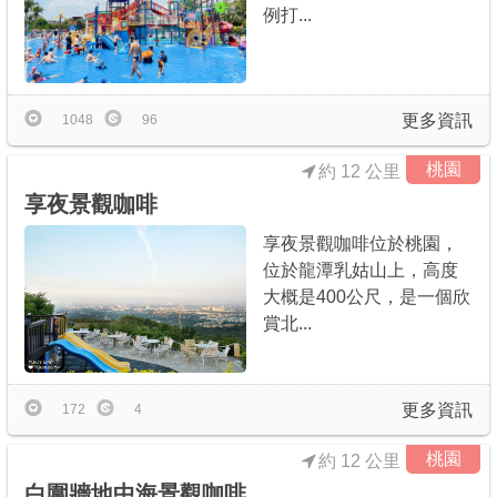
例打...
更多資訊
1048
96
桃園
約 12 公里
享夜景觀咖啡
享夜景觀咖啡位於桃園，
位於龍潭乳姑山上，高度
大概是400公尺，是一個欣
賞北...
更多資訊
172
4
桃園
約 12 公里
白圍牆地中海景觀咖啡