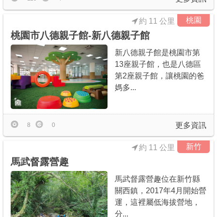
桃園
約 11 公里
桃園市八德親子館-新八德親子館
新八德親子館是桃園市第
13座親子館，也是八德區
第2座親子館，讓桃園的爸
媽多...
更多資訊
8
0
新竹
約 11 公里
馬武督露營趣
馬武督露營趣位在新竹縣
關西鎮，2017年4月開始營
運，這裡屬低海拔營地，
分...