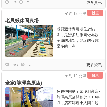
更多資訊
79
2
桃園
約 12 公里
老貝殼休閒農場
老貝殼休閒農場位於桃
園，是蠻多幼稚園做為親
子遊的地點，能玩的設施
蠻多的，有...
更多資訊
962
24
桃園
約 12 公里
全家(龍潭高原店)
位在桃園的全家便利商店-
龍潭高原店開幕於2019年1
月，店家鄰近小人國主題...