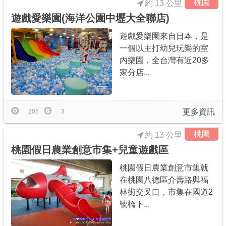
桃園
約 13 公里
遊戲愛樂園(海洋公園中壢大全聯店)
遊戲愛樂園來自日本，是
一個以主打幼兒玩樂的室
內樂園，全台灣有近20多
家分店...
更多資訊
205
3
桃園
約 13 公里
桃園假日農業創意市集+兒童遊戲區
桃園假日農業創意市集就
在桃園八德區介壽路與福
林街交叉口，市集在國道2
號橋下...