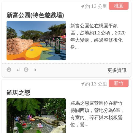
桃園
約 13 公里
新富公園(特色遊戲場)
新富公園位在桃園平鎮
區，占地約1.2公頃，2020
年大變身，經過整修後化
身...
更多資訊
41
0
新竹
約 13 公里
羅馬之戀
羅馬之戀露營區位在新竹
縣關西鎮，營地分為6區，
有室內、碎石與木棧板營
位，營...