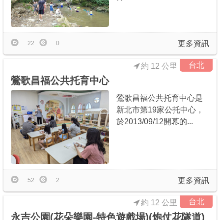
更多資訊
22
0
台北
約 12 公里
鶯歌昌福公共托育中心
鶯歌昌福公共托育中心是
新北市第19家公托中心，
於2013/09/12開幕的...
更多資訊
52
2
台北
約 12 公里
永吉公園(花朵樂園-特色遊戲場)(炮仗花隧道)