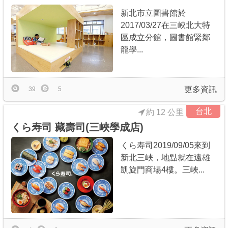
新北市立圖書館於
2017/03/27在三峽北大特
區成立分館，圖書館緊鄰
龍學...
更多資訊
39
5
台北
約 12 公里
くら寿司 藏壽司(三峽學成店)
くら寿司2019/09/05來到
新北三峽，地點就在遠雄
凱旋門商場4樓。三峽...