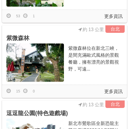
更多資訊
53
1
台北
約 13 公里
紫微森林
紫微森林位在新北三峽，
是間充滿歐式風格的景觀
餐廳，擁有漂亮的景觀視
野，可遠...
更多資訊
15
0
台北
約 13 公里
逗逗龍公園(特色遊戲場)
新北市鶯歌區全新恐龍主