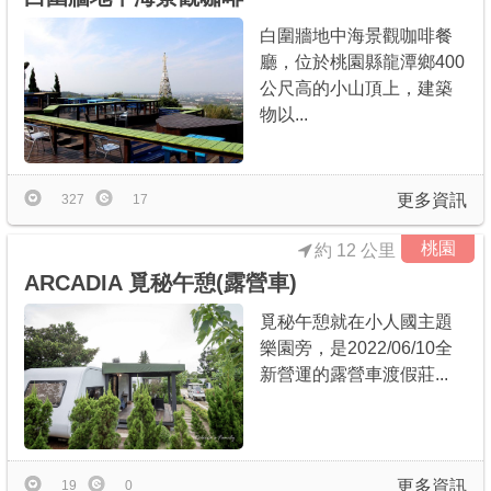
白圍牆地中海景觀咖啡餐
廳，位於桃園縣龍潭鄉400
公尺高的小山頂上，建築
物以...
更多資訊
327
17
桃園
約 12 公里
ARCADIA 覓秘午憩(露營車)
覓秘午憩就在小人國主題
樂園旁，是2022/06/10全
新營運的露營車渡假莊...
更多資訊
19
0