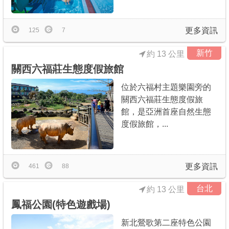
更多資訊
125
7
新竹
約 13 公里
關西六福莊生態度假旅館
位於六福村主題樂園旁的
關西六福莊生態度假旅
館，是亞洲首座自然生態
度假旅館，...
更多資訊
461
88
台北
約 13 公里
鳳福公園(特色遊戲場)
新北鶯歌第二座特色公園