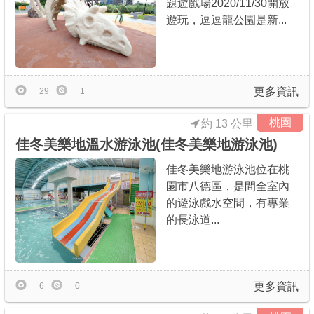
題遊戲場2020/11/30開放
遊玩，逗逗龍公園是新...
更多資訊
29
1
桃園
約 13 公里
佳冬美樂地溫水游泳池(佳冬美樂地游泳池)
佳冬美樂地游泳池位在桃
園市八德區，是間全室內
的遊泳戲水空間，有專業
的長泳道...
更多資訊
6
0