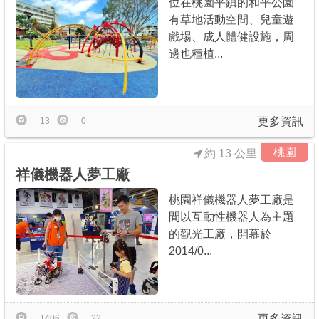
位在桃園平鎮的和平公園
有草地活動空間、兒童遊
戲場、成人體健設施，周
邊也種植...
更多資訊
13
0
桃園
約 13 公里
祥儀機器人夢工廠
桃園祥儀機器人夢工廠是
間以互動性機器人為主題
的觀光工廠，開幕於
2014/0...
更多資訊
1406
22