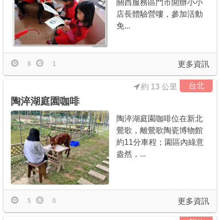
關西服務區門市開辦小小
店長體驗營嘍，參加活動
免...
更多資訊
8
1
台北
約 13 公里
陶淬湖庭園咖啡
陶淬湖庭園咖啡位在新北
鶯歌，離鶯歌陶瓷博物館
約11分車程；園區內綠意
盎然，...
更多資訊
5
0