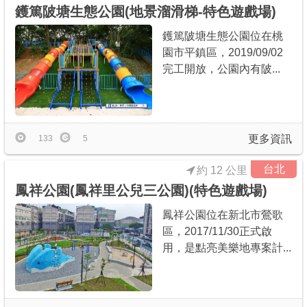
鑊篤陂塘生態公園(地景溜滑梯-特色遊戲場)
鑊篤陂塘生態公園位在桃
園市平鎮區，2019/09/02
完工開放，公園內有陂...
更多資訊
133
5
台北
約 12 公里
鳳祥公園(鳳祥里公兒三公園)(特色遊戲場)
鳳祥公園位在新北市鶯歌
區，2017/11/30正式啟
用，是點亮美樂地專案計...