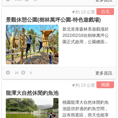
台北
約 13 公里
景觀休憩公園(樹林萬坪公園-特色遊戲場)
新北首座森林系遊戲場於
2022/02/18在樹林萬坪公
園正式啟用，公園總面...
更多資訊
29
0
桃園
約 13 公里
龍潭大自然休閒釣魚池
桃園龍潭大自然休閒釣魚
池提供舒適的釣魚空間，
設有雨遮區，雨天也能享