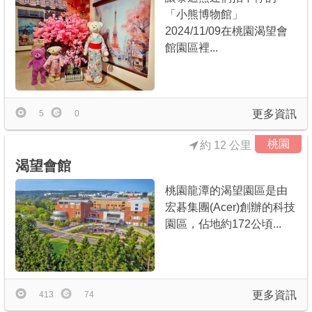
「小熊博物館」
2024/11/09在桃園渴望會
館園區裡...
更多資訊
5
0
桃園
約 12 公里
渴望會館
桃園龍潭的渴望園區是由
宏碁集團(Acer)創辦的科技
園區，佔地約172公頃...
更多資訊
413
74