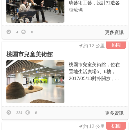
璃藝術工藝，設計打造各
種琉璃...
更多資訊
4
0
桃園
約 12 公里
桃園市兒童美術館
桃園市兒童美術館，位在
置地生活廣場5、6樓，
2017/05/13對外開放，...
更多資訊
334
8
桃園
約 12 公里