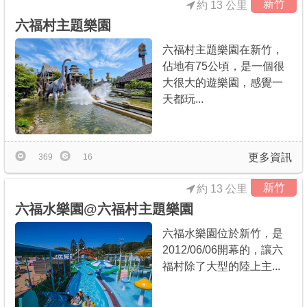
新竹
約 13 公里
六福村主題樂園
六福村主題樂園在新竹，
佔地有75公頃，是一個很
大很大的遊樂園，感覺一
天都玩...
更多資訊
369
16
新竹
約 13 公里
六福水樂園@六福村主題樂園
六福水樂園位於新竹，是
2012/06/06開幕的，讓六
福村除了大型的陸上主...