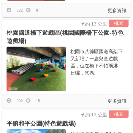
更多資訊
322
8
桃園
約 13 公里
桃園國道橋下遊戲區(桃園國際橋下公園-特色
遊戲場)
桃園市八德區國道高架下
又新增了一處兒童遊戲
區，位在橋下不怕雨淋、
日曬，爸媽...
更多資訊
382
15
桃園
約 13 公里
平鎮和平公園(特色遊戲場)