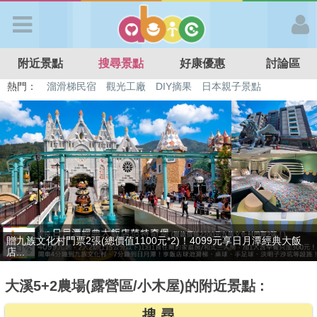
歡迎加入
附近景點
搜尋景點
好康優惠
討論區
APP登入
熱門：
首 頁
搜尋景點
好康優惠
最後2天，要訂要快！捷絲旅-宜蘭礁溪館3099元起享2大1幼1泊1食住
最新消息
雙人...
大溪5+2農場(露營區/小木屋)的附近景點 :
最新留言
搜 尋