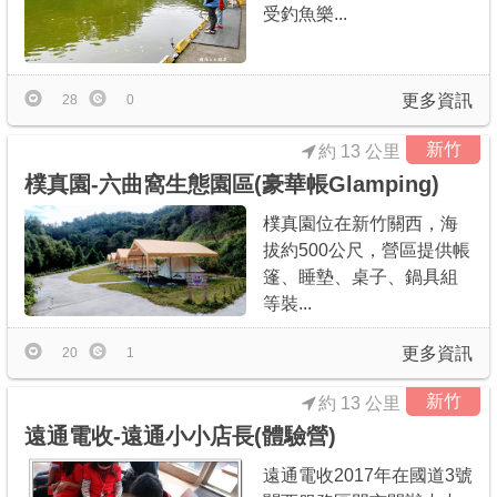
受釣魚樂...
更多資訊
28
0
新竹
約 13 公里
樸真園-六曲窩生態園區(豪華帳Glamping)
樸真園位在新竹關西，海
拔約500公尺，營區提供帳
篷、睡墊、桌子、鍋具組
等裝...
更多資訊
20
1
新竹
約 13 公里
遠通電收-遠通小小店長(體驗營)
遠通電收2017年在國道3號