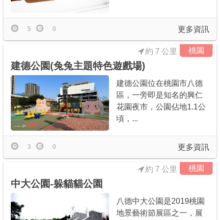
更多資訊
5
0
桃園
約 7 公里
建德公園(兔兔主題特色遊戲場)
建德公園位在桃園市八德
區，一旁即是知名的興仁
花園夜市，公園佔地1.1公
頃，...
更多資訊
3
0
桃園
約 7 公里
中大公園-躲貓貓公園
八德中大公園是2019桃園
地景藝術節展區之一，展