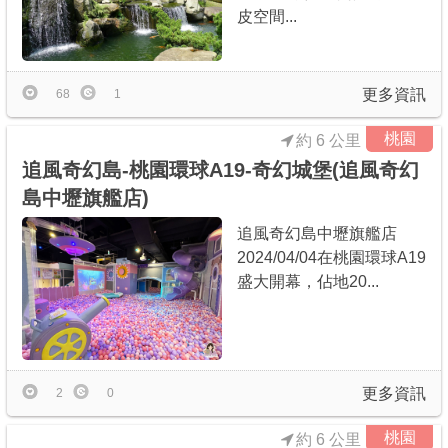
皮空間...
更多資訊
68
1
桃園
約 6 公里
追風奇幻島-桃園環球A19-奇幻城堡(追風奇幻
島中壢旗艦店)
追風奇幻島中壢旗艦店
2024/04/04在桃園環球A19
盛大開幕，佔地20...
更多資訊
2
0
桃園
約 6 公里