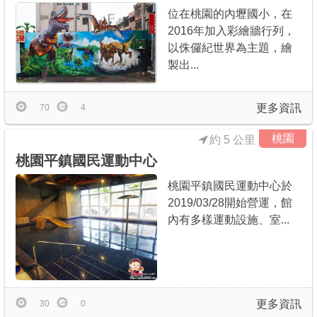
位在桃園的內壢國小，在
2016年加入彩繪牆行列，
以侏儸紀世界為主題，繪
製出...
更多資訊
70
4
桃園
約 5 公里
桃園平鎮國民運動中心
桃園平鎮國民運動中心於
2019/03/28開始營運，館
內有多樣運動設施、室...
更多資訊
30
0