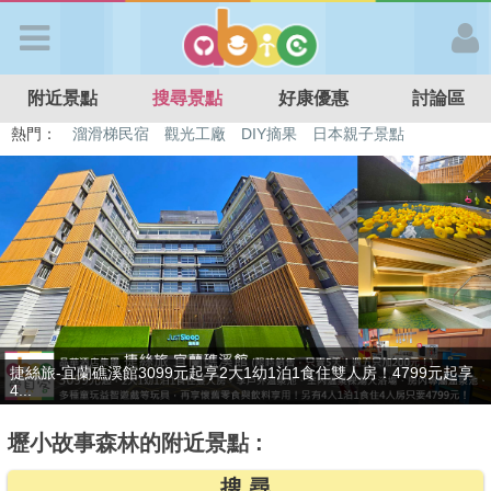
歡迎加入
附近景點
搜尋景點
好康優惠
討論區
APP登入
熱門：
溜滑梯民宿
觀光工廠
DIY摘果
日本親子景點
特色遊戲場
親子住房優惠
台北親子餐廳
溫泉泡湯SPA
首 頁
搜尋景點
好康優惠
贈九族文化村門票2張(總價值1100元*2)！4099元享日月潭經典大飯
最新消息
店...
壢小故事森林的附近景點 :
最新留言
搜 尋