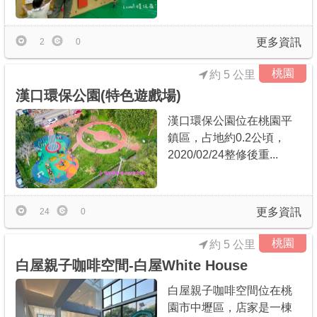
更多資訊
2
0
桃園
約 5 公里
漢口環保公園(特色遊戲場)
漢口環保公園位在桃園平
鎮區，占地約0.2公頃，
2020/02/24整修後重...
更多資訊
24
0
桃園
約 5 公里
白屋親子咖啡空間-白屋White House
白屋親子咖啡空間位在桃
園市中壢區，店家是一棟