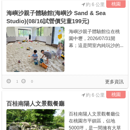
桃園
約 6 公里
海嶼沙親子體驗館(海嶼沙 Sand & Sea
Studio)(08/16試營價兒童199元)
海嶼沙親子體驗館位在桃
園中壢，2026/07/31開
幕；這是間室內純玩沙的...
更多資訊
1
0
桃園
約 6 公里
百桂南陽人文景觀餐廳
百桂南陽人文景觀餐廳位
在桃園市平鎮區，佔地
5000坪，是一間擁有大草