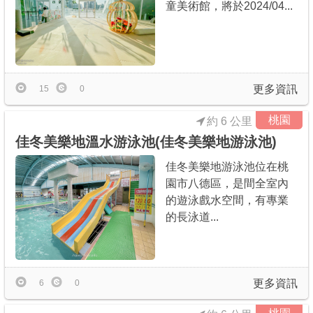
童美術館，將於2024/04...
更多資訊
15
0
桃園
約 6 公里
佳冬美樂地溫水游泳池(佳冬美樂地游泳池)
佳冬美樂地游泳池位在桃
園市八德區，是間全室內
的遊泳戲水空間，有專業
的長泳道...
更多資訊
6
0