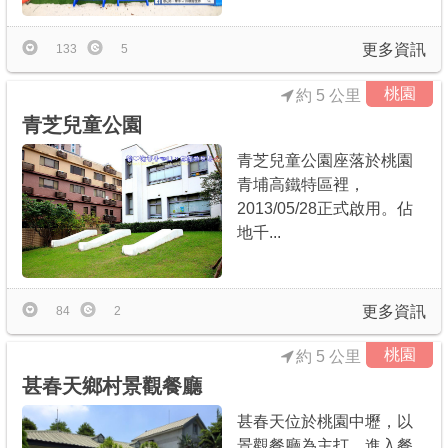
更多資訊
133
5
桃園
約 5 公里
青芝兒童公園
青芝兒童公園座落於桃園
青埔高鐵特區裡，
2013/05/28正式啟用。佔
地千...
更多資訊
84
2
桃園
約 5 公里
甚春天鄉村景觀餐廳
甚春天位於桃園中壢，以
景觀餐廳為主打，進入餐