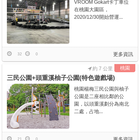
VROOM Gokart卡丁車位
在桃園大園區，
2020/12/30開始營運...
更多資訊
32
0
桃園
約 7 公里
三民公園+頭重溪柚子公園(特色遊戲場)
桃園楊梅三民公園與柚子
公園是二座相比鄰的公
園，以頭重溪劃分為南北
二處，占地...
更多資訊
21
0