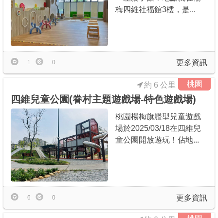
梅四維社福館3樓，是...
更多資訊
1
0
桃園
約 6 公里
四維兒童公園(眷村主題遊戲場-特色遊戲場)
桃園楊梅旗艦型兒童遊戲
場於2025/03/18在四維兒
童公園開放遊玩！佔地...
更多資訊
6
0