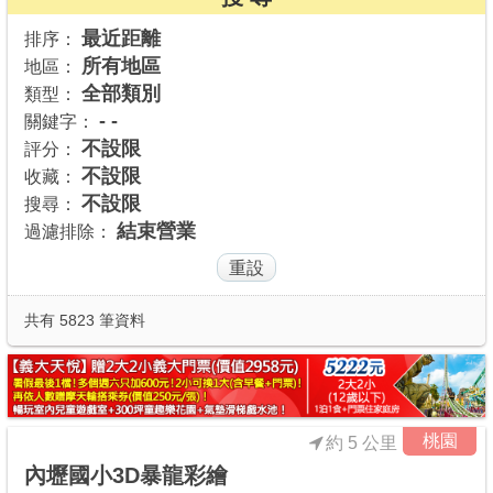
商家合作
最近距離
排序：
所有地區
地區：
全部類別
類型：
推薦景點
- -
關鍵字：
不設限
評分：
不設限
收藏：
討論區
不設限
搜尋：
結束營業
過濾排除：
聯絡我們
APP下載
共有 5823 筆資料
桃園
約 5 公里
內壢國小3D暴龍彩繪