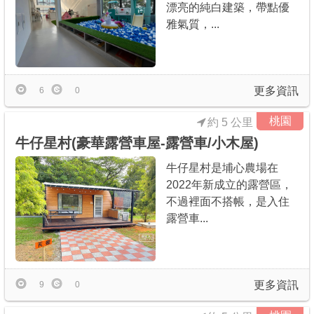
漂亮的純白建築，帶點優
雅氣質，...
更多資訊
6
0
桃園
約 5 公里
牛仔星村(豪華露營車屋-露營車/小木屋)
牛仔星村是埔心農場在
2022年新成立的露營區，
不過裡面不搭帳，是入住
露營車...
更多資訊
9
0