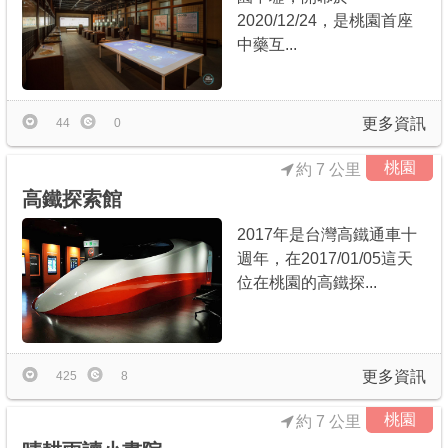
2020/12/24，是桃園首座
中藥互...
更多資訊
44
0
桃園
約 7 公里
高鐵探索館
2017年是台灣高鐵通車十
週年，在2017/01/05這天
位在桃園的高鐵探...
更多資訊
425
8
桃園
約 7 公里