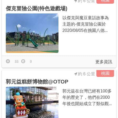
桃園
約 6 公里
傑克冒險公園(特色遊戲場)
以傑克與魔豆童話故事為
主題的-傑克冒險公園於
2020/08/05在挑園八德...
更多資訊
33
0
桃園
約 6 公里
郭元益糕餅博物館@OTOP
郭元益在台灣已經有100多
年的歷史了，他們在2000
年後也開始成立了類似觀...