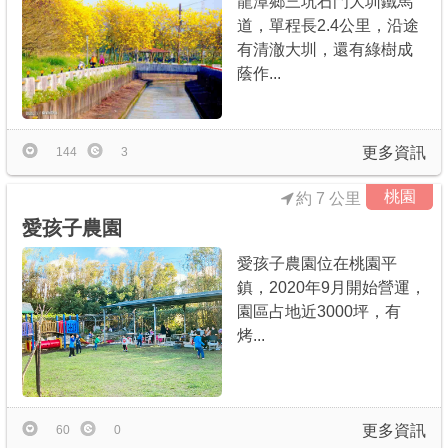
龍潭鄉三坑石門大圳鐵馬
道，單程長2.4公里，沿途
有清澈大圳，還有綠樹成
蔭作...
更多資訊
144
3
桃園
約 7 公里
愛孩子農園
愛孩子農園位在桃園平
鎮，2020年9月開始營運，
園區占地近3000坪，有
烤...
更多資訊
60
0