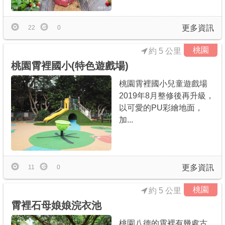
更多資訊
22
0
桃園
約 5 公里
桃園霄裡國小(特色遊戲場)
桃園霄裡國小兒童遊戲場
2019年8月整修後再升級，
以可愛的PU彩繪地面，
加...
更多資訊
11
0
桃園
約 5 公里
霄裡石母娘娘浣衣池
桃園八德的霄裡有幾處古