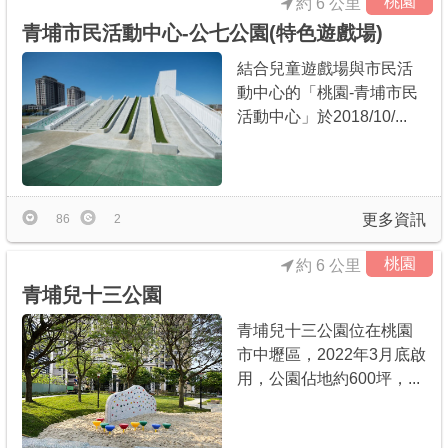
桃園
約 6 公里
青埔市民活動中心-公七公園(特色遊戲場)
結合兒童遊戲場與市民活
動中心的「桃園-青埔市民
活動中心」於2018/10/...
更多資訊
86
2
桃園
約 6 公里
青埔兒十三公園
青埔兒十三公園位在桃園
市中壢區，2022年3月底啟
用，公園佔地約600坪，...