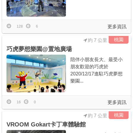
更多資訊
128
6
桃園
約 7 公里
巧虎夢想樂園@置地廣場
陪伴小朋友長大、最受小
朋友歡迎的巧虎於
2020/12/17進駐巧虎夢想
樂園...
更多資訊
16
0
桃園
約 7 公里
VROOM Gokart卡丁車體驗館