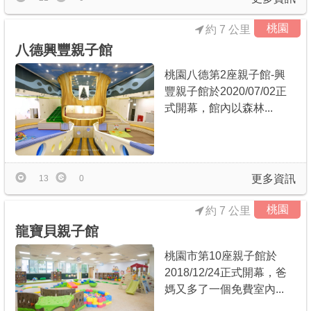
桃園
約 7 公里
八德興豐親子館
桃園八德第2座親子館-興
豐親子館於2020/07/02正
式開幕，館內以森林...
更多資訊
13
0
桃園
約 7 公里
龍寶貝親子館
桃園市第10座親子館於
2018/12/24正式開幕，爸
媽又多了一個免費室內...