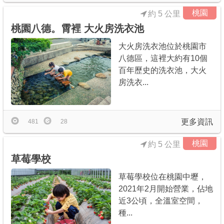
桃園
約 5 公里
桃園八德。霄裡 大火房洗衣池
大火房洗衣池位於桃園市
八德區，這裡大約有10個
百年歷史的洗衣池，大火
房洗衣...
更多資訊
481
28
桃園
約 5 公里
草莓學校
草莓學校位在桃園中壢，
2021年2月開始營業，佔地
近3公頃，全溫室空間，
種...