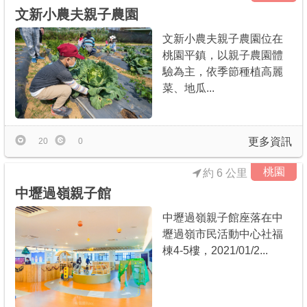
文新小農夫親子農園
文新小農夫親子農園位在
桃園平鎮，以親子農園體
驗為主，依季節種植高麗
菜、地瓜...
更多資訊
20
0
桃園
約 6 公里
中壢過嶺親子館
中壢過嶺親子館座落在中
壢過嶺市民活動中心社福
棟4-5樓，2021/01/2...