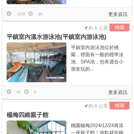
更多資訊
1232
26
桃園
約 6 公里
平鎮室內溫水游泳池(平鎮室內游泳池)
平鎮室內游泳池位於桃
園，裡面有一般的標準泳
池、SPA池，也有適合小
朋友玩的...
更多資訊
81
0
桃園
約 6 公里
楊梅四維親子館
桃園楊梅2024/12/24再添
一座親子館！地點就在楊