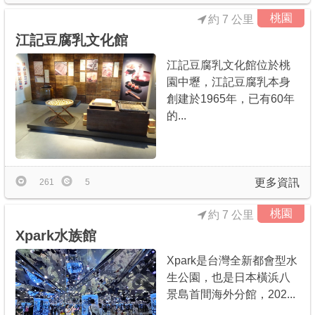
桃園
約 7 公里
江記豆腐乳文化館
江記豆腐乳文化館位於桃
園中壢，江記豆腐乳本身
創建於1965年，已有60年
的...
更多資訊
261
5
桃園
約 7 公里
Xpark水族館
Xpark是台灣全新都會型水
生公園，也是日本橫浜八
景島首間海外分館，202...