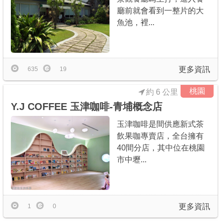
廳前就會看到一整片的大
魚池，裡...
更多資訊
635
19
桃園
約 6 公里
Y.J COFFEE 玉津咖啡-青埔概念店
玉津咖啡是間供應新式茶
飲果咖專賣店，全台擁有
40間分店，其中位在桃園
市中壢...
更多資訊
1
0