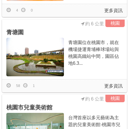
更多資訊
4
0
桃園
約 6 公里
青塘園
青塘園位在桃園市，就在
機場捷運青埔棒球場站與
桃園高鐵站中間，園區佔
地6.3...
更多資訊
58
1
桃園
約 6 公里
桃園市兒童美術館
台灣首座以多元藝術為主
題的兒童美術館-桃園市兒