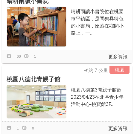
晴耕雨讀小書院
晴耕雨讀小書院位在桃園
市平鎮區，是間獨具特色
的小書局，座落在鄉間小
路上，一...
更多資訊
60
1
桃園
約 7 公里
桃園八德北青親子館
桃園八德第3間親子館於
2023/04/23在北區青少年
活動中心-桃寶館3F...
更多資訊
1
0