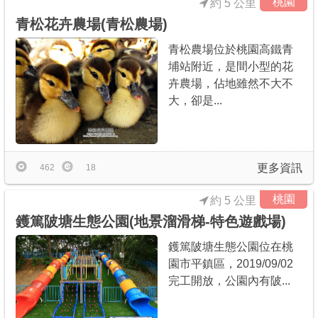
桃園
約 5 公里
青松花卉農場(青松農場)
青松農場位於桃園高鐵青
埔站附近，是間小型的花
卉農場，佔地雖然不大不
大，卻是...
更多資訊
462
18
桃園
約 5 公里
鑊篤陂塘生態公園(地景溜滑梯-特色遊戲場)
鑊篤陂塘生態公園位在桃
園市平鎮區，2019/09/02
完工開放，公園內有陂...