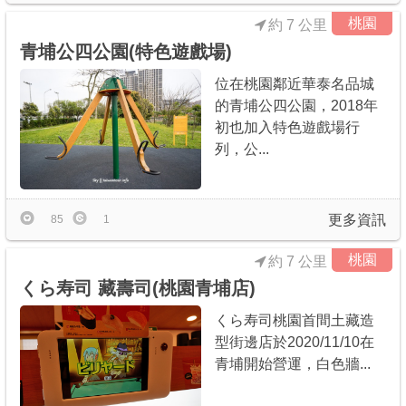
桃園
約 7 公里
青埔公四公園(特色遊戲場)
位在桃園鄰近華泰名品城
的青埔公四公園，2018年
初也加入特色遊戲場行
列，公...
更多資訊
85
1
桃園
約 7 公里
くら寿司 藏壽司(桃園青埔店)
くら寿司桃園首間土藏造
型街邊店於2020/11/10在
青埔開始營運，白色牆...