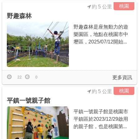
桃園
約 5 公里
野趣森林
野趣森林是座無動力的遊
樂園區，地點在桃園市中
壢區，2025/07/12開始...
更多資訊
22
0
桃園
約 5 公里
平鎮一號親子館
平鎮一號親子館是桃園市
平鎮區於2023/12/29啟用
的親子館，也是桃園第...