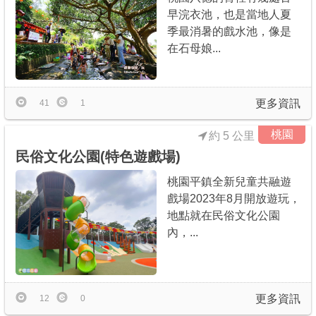
早浣衣池，也是當地人夏
季最消暑的戲水池，像是
在石母娘...
更多資訊
41
1
桃園
約 5 公里
民俗文化公園(特色遊戲場)
桃園平鎮全新兒童共融遊
戲場2023年8月開放遊玩，
地點就在民俗文化公園
內，...
更多資訊
12
0