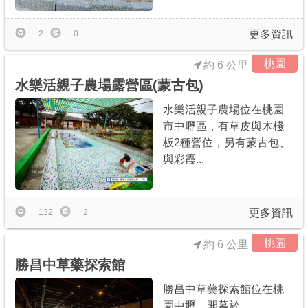
更多資訊
2
0
桃園
約 6 公里
水樂活親子農場露營區(蒙古包)
水樂活親子農場位在桃園
市中壢區，有草皮與木棧
板2種營位，另有蒙古包、
與彩霞...
更多資訊
132
2
桃園
約 6 公里
勝昌中草藥探索館
勝昌中草藥探索館位在桃
園中壢，開幕於