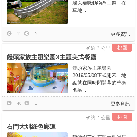
場以貓咪動物為主題，在
草地...
更多資訊
11
0
桃園
約 7 公里
饅頭家族主題樂園X主題美式餐廳
饅頭家族主題樂園
2019/05/08正式開幕，地
點就在同時間開幕的華泰
名品...
更多資訊
40
1
桃園
約 7 公里
石門大圳綠色廊道