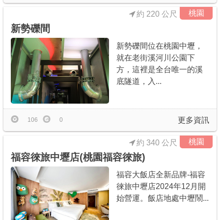
桃園
約 220 公尺
新勢礫間
新勢礫間位在桃園中壢，
就在老街溪河川公園下
方，這裡是全台唯一的溪
底隧道，入...
更多資訊
106
0
桃園
約 340 公尺
福容徠旅中壢店(桃園福容徠旅)
福容大飯店全新品牌-福容
徠旅中壢店2024年12月開
始營運。飯店地處中壢鬧...