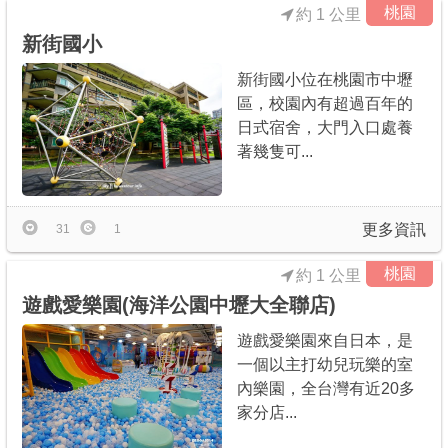
桃園
約 1 公里
新街國小
新街國小位在桃園市中壢
區，校園內有超過百年的
日式宿舍，大門入口處養
著幾隻可...
更多資訊
31
1
桃園
約 1 公里
遊戲愛樂園(海洋公園中壢大全聯店)
遊戲愛樂園來自日本，是
一個以主打幼兒玩樂的室
內樂園，全台灣有近20多
家分店...