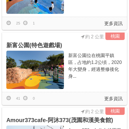
更多資訊
25
1
桃園
約 2 公里
新富公園(特色遊戲場)
新富公園位在桃園平鎮
區，占地約1.2公頃，2020
年大變身，經過整修後化
身...
更多資訊
41
0
桃園
約 2 公里
Amour373cafe-阿沐373(茂園和漢美食館)