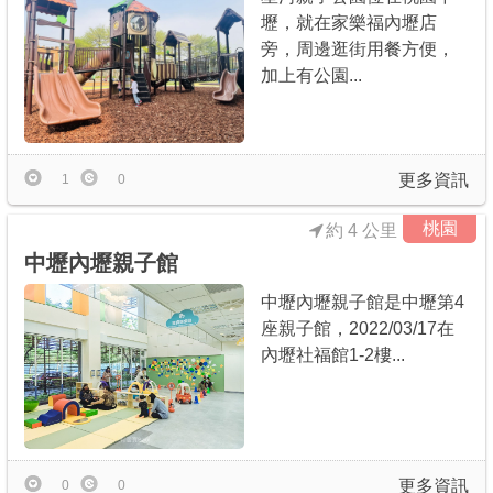
壢，就在家樂福內壢店
旁，周邊逛街用餐方便，
加上有公園...
更多資訊
1
0
桃園
約 4 公里
中壢內壢親子館
中壢內壢親子館是中壢第4
座親子館，2022/03/17在
內壢社福館1-2樓...
更多資訊
0
0