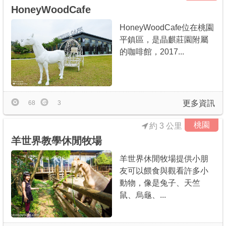
HoneyWoodCafe
HoneyWoodCafe位在桃園
平鎮區，是晶麒莊園附屬
的咖啡館，2017...
更多資訊
68
3
桃園
約 3 公里
羊世界教學休閒牧場
羊世界休閒牧場提供小朋
友可以餵食與觀看許多小
動物，像是兔子、天竺
鼠、烏龜、...