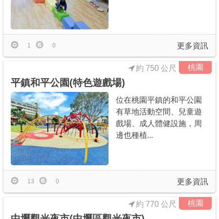
更多資訊
1
0
桃園
約 750 公尺
平鎮和平公園(特色遊戲場)
位在桃園平鎮的和平公園
有草地活動空間、兒童遊
戲場、成人體健設施，周
邊也種植...
更多資訊
13
0
桃園
約 770 公尺
中壢觀光夜市(中壢區觀光夜市)