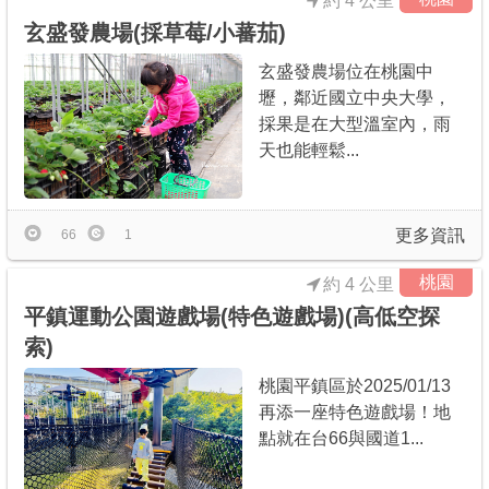
約 4 公里
玄盛發農場(採草莓/小蕃茄)
玄盛發農場位在桃園中
壢，鄰近國立中央大學，
採果是在大型溫室內，雨
天也能輕鬆...
更多資訊
66
1
桃園
約 4 公里
平鎮運動公園遊戲場(特色遊戲場)(高低空探
索)
桃園平鎮區於2025/01/13
再添一座特色遊戲場！地
點就在台66與國道1...