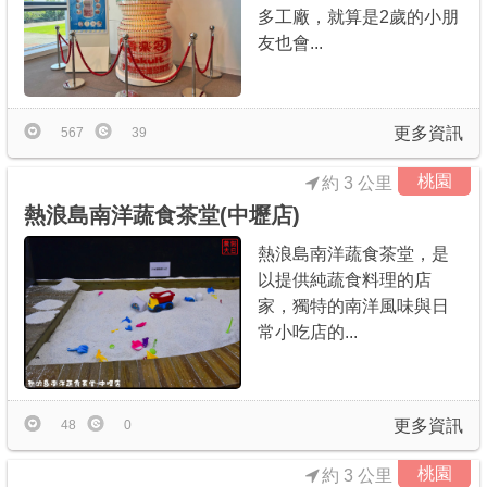
多工廠，就算是2歲的小朋
友也會...
更多資訊
567
39
桃園
約 3 公里
熱浪島南洋蔬食茶堂(中壢店)
熱浪島南洋蔬食茶堂，是
以提供純蔬食料理的店
家，獨特的南洋風味與日
常小吃店的...
更多資訊
48
0
桃園
約 3 公里