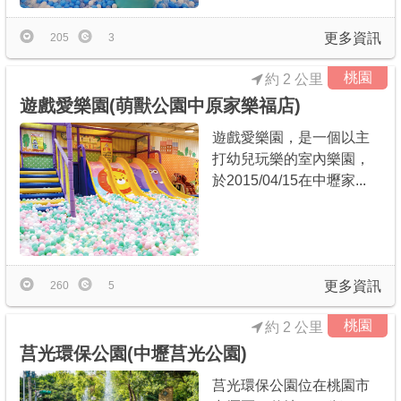
更多資訊
205
3
桃園
約 2 公里
遊戲愛樂園(萌獸公園中原家樂福店)
遊戲愛樂園，是一個以主
打幼兒玩樂的室內樂園，
於2015/04/15在中壢家...
更多資訊
260
5
桃園
約 2 公里
莒光環保公園(中壢莒光公園)
莒光環保公園位在桃園市