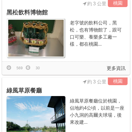
桃園
約 3 公里
黑松飲料博物館‎
老字號的飲料公司，黑
松，也有博物館了，跟可
口可樂、養樂多工廠一
樣，都在桃園...
更多資訊
569
30
桃園
約 3 公里
綠風草原餐廳
綠風草原餐廳位於桃園，
佔地約4公頃，以前是一座
小九洞的高爾夫球場，後
來改建...