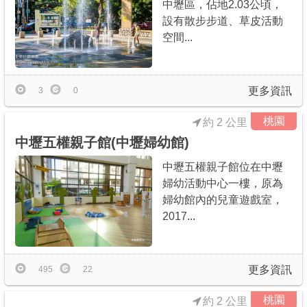
中壢區，佔地2.03公頃，
設有散步步道、草皮活動
空間...
更多資訊
3
0
桃園
約 2 公里
中壢五權親子館(中壢婦幼館)
中壢五權親子館位在中壢
婦幼活動中心一樓，原為
婦幼館內的兒童遊戲室，
2017...
更多資訊
495
22
桃園
約 2 公里