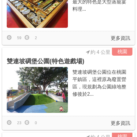
最大的特色是大型蒸籠宴
料理...
更多資訊
59
2
桃園
約 4 公里
雙連坡碉堡公園(特色遊戲場)
雙連坡碉堡公園位在桃園
平鎮區，這裡原為廢置營
區，現規劃為公園綠地整
修後於2...
更多資訊
23
0
桃園