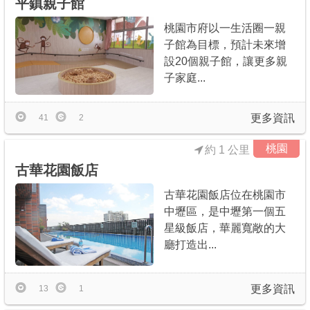
平鎮親子館
桃園市府以一生活圈一親
子館為目標，預計未來增
設20個親子館，讓更多親
子家庭...
更多資訊
41
2
桃園
約 1 公里
古華花園飯店
古華花園飯店位在桃園市
中壢區，是中壢第一個五
星級飯店，華麗寬敞的大
廳打造出...
更多資訊
13
1