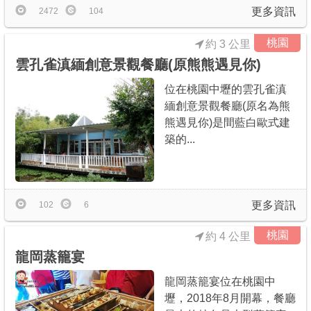
更多資訊
2472
104
桃園
約 3 公里
雲孔雀滇緬創意景觀餐廳(原熊熊遇見你)
位在桃園中壢的雲孔雀滇
緬創意景觀餐廳(原名為熊
熊遇見你)是間藍白歐式建
築的...
更多資訊
102
6
桃園
約 4 公里
龍岡蒸籠宴
龍岡蒸籠宴位在桃園中
壢，2018年8月開幕，餐廳