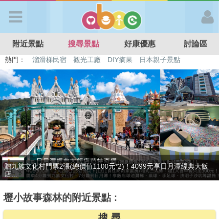
歡迎加入
附近景點
搜尋景點
好康優惠
討論區
APP登入
熱門：
特色遊戲場
親子住房優惠
台北親子餐廳
溫泉泡湯SPA
溜滑梯民宿
觀光工廠
DIY摘果
日本親子景點
首 頁
搜尋景點
好康優惠
贈九族文化村門票2張(總價值1100元*2)！4099元享日月潭經典大飯
最新消息
店...
壢小故事森林的附近景點 :
最新留言
搜 尋