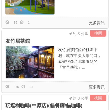
更多資訊
35
1
桃園
約 3 公里
友竹居茶館
友竹居茶館位於桃園中
壢，就在中央大學門口，
感覺很像台北常看到的
「古早傳說」...
更多資訊
315
21
桃園
約 3 公里
玩逗樹咖啡(中原店)(貓餐廳/貓咖啡)