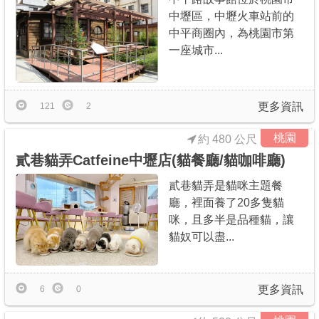
中壢區，中壢火車站前的
中平商圈內，為桃園市第
一座城市...
更多資訊
121
2
桃園
約 480 公尺
貳巷貓弄Catfeine中壢店(貓餐廳/貓咖啡廳)
貳巷貓弄是貓咪主題餐
廳，裡面養了20多隻貓
咪，且多半是品種貓，讓
貓奴可以盡...
更多資訊
6
0