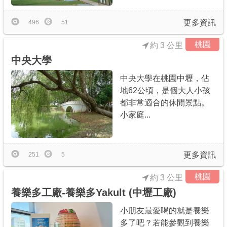
更多資訊
496
51
桃園
約 3 公里
中央大學
中央大學在桃園中壢，佔
地62公頃，是個大人小孩
都非常適合的休閒景點。
小家庭...
更多資訊
251
5
桃園
約 3 公里
養樂多工廠-養樂多Yakult (中壢工廠)
小朋友最愛喝的就是養樂
多了吧？若能參觀到養樂