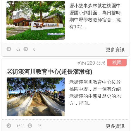
壢小故事森林就在桃園中
壢國小斜對面，為日據時
期中壢學校教師宿舍，擁
有102...
更多資訊
62
0
桃園
約 220 公尺
老街溪河川教育中心(超長溜滑梯)
老街溪河川教育中心位於
桃園中壢，是一個有介紹
老街溪的生態及歷史的地
方，裡面...
更多資訊
1523
26