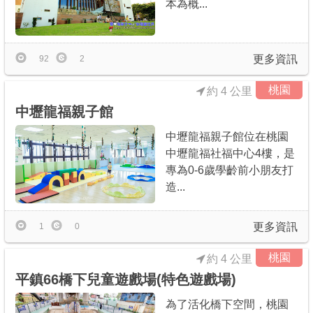
本為概...
更多資訊
92
2
桃園
約 4 公里
中壢龍福親子館
中壢龍福親子館位在桃園
中壢龍福社福中心4樓，是
專為0-6歲學齡前小朋友打
造...
更多資訊
1
0
桃園
約 4 公里
平鎮66橋下兒童遊戲場(特色遊戲場)
為了活化橋下空間，桃園