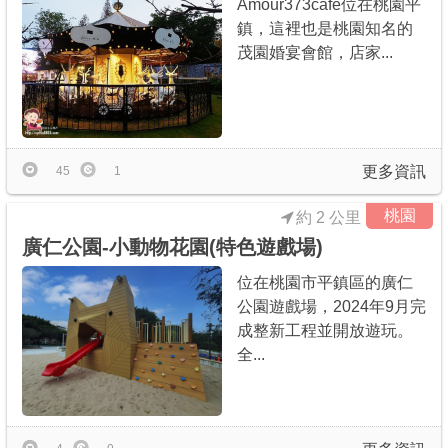
Amour373cafe位在桃園平
鎮，這裡也是桃園知名的
茂園婚宴會館，店家...
更多資訊
45
1
桃園
約 2 公里
廣仁公園-小動物花園(特色遊戲場)
位在桃園市平鎮區的廣仁
公園遊戲場，2024年9月完
成整新工程並開放遊玩。
全...