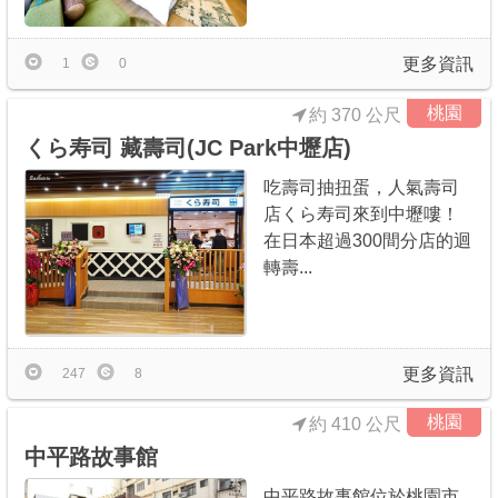
更多資訊
1
0
桃園
約 370 公尺
くら寿司 藏壽司(JC Park中壢店)
吃壽司抽扭蛋，人氣壽司
店くら寿司來到中壢嘍！
在日本超過300間分店的迴
轉壽...
更多資訊
247
8
桃園
約 410 公尺
中平路故事館
中平路故事館位於桃園市