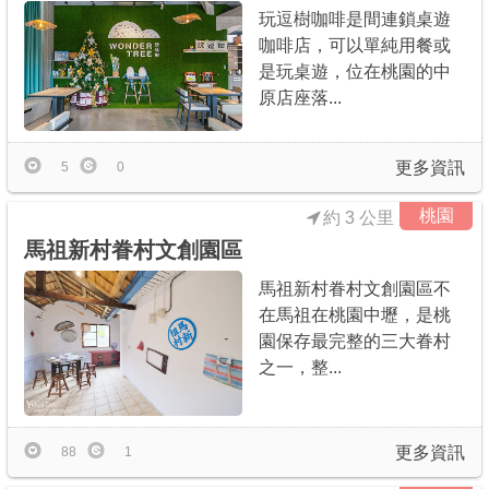
玩逗樹咖啡是間連鎖桌遊
咖啡店，可以單純用餐或
是玩桌遊，位在桃園的中
原店座落...
更多資訊
5
0
桃園
約 3 公里
馬祖新村眷村文創園區
馬祖新村眷村文創園區不
在馬祖在桃園中壢，是桃
園保存最完整的三大眷村
之一，整...
更多資訊
88
1