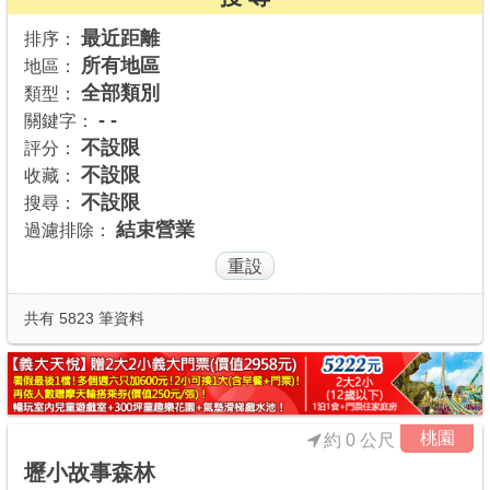
商家合作
最近距離
排序：
所有地區
地區：
全部類別
類型：
推薦景點
- -
關鍵字：
不設限
評分：
不設限
收藏：
討論區
不設限
搜尋：
結束營業
過濾排除：
聯絡我們
APP下載
共有 5823 筆資料
桃園
約 0 公尺
壢小故事森林