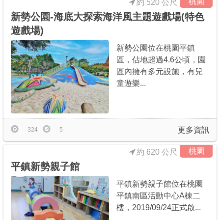
桃園
約 520 公尺
新勢公園-海底大探索海洋風主題遊戲場(特色
遊戲場)
新勢公園位在桃園平鎮
區，佔地超過4.6公頃，園
區內擁有多元設施，有兒
童遊樂...
更多資訊
324
5
桃園
約 620 公尺
平鎮新勢親子館
平鎮新勢親子館位在桃園
平鎮南區活動中心A棟二
樓，2019/09/24正式啟...