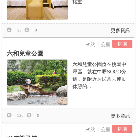
格重...
更多資訊
33
0
桃園
約 1 公里
六和兒童公園
六和兒童公園位在桃園中
壢區，就在中壢SOGO旁
邊，是附近居民常去運動
休憩的...
更多資訊
126
0
桃園
約 1 公里