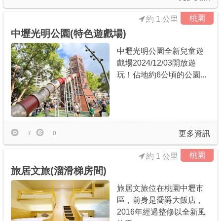
桃園
約 1 公里
中壢光明公園(特色遊戲場)
中壢光明公園全新兒童遊
戲場2024/12/03開放遊
玩！佔地約6公頃的公園...
更多資訊
7
0
桃園
約 1 公里
旅居文旅(溜滑梯房間)
旅居文旅位在桃園中壢市
區，前身是喬爵大飯店，
2016年經過整修以全新風