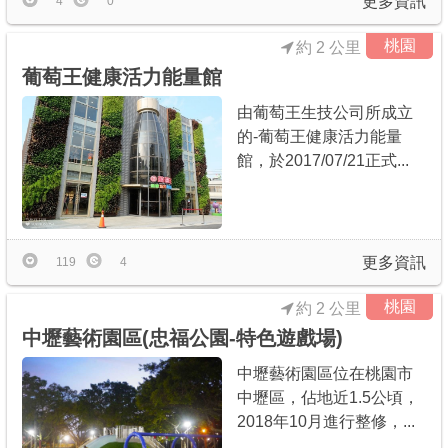
更多資訊
4
0
桃園
約 2 公里
葡萄王健康活力能量館
由葡萄王生技公司所成立
的-葡萄王健康活力能量
館，於2017/07/21正式...
更多資訊
119
4
桃園
約 2 公里
中壢藝術園區(忠福公園-特色遊戲場)
中壢藝術園區位在桃園市
中壢區，佔地近1.5公頃，
2018年10月進行整修，...