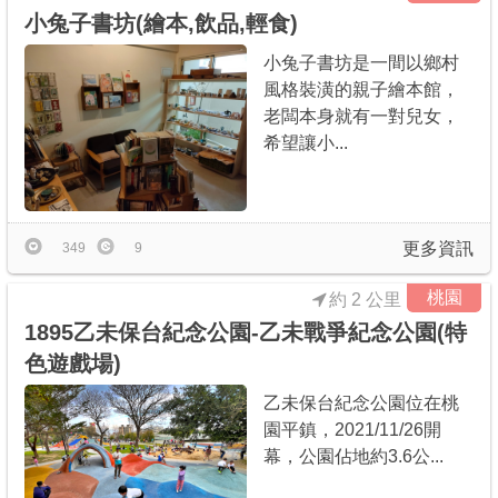
小兔子書坊(繪本,飲品,輕食)
小兔子書坊是一間以鄉村
風格裝潢的親子繪本館，
老闆本身就有一對兒女，
希望讓小...
更多資訊
349
9
桃園
約 2 公里
1895乙未保台紀念公園-乙未戰爭紀念公園(特
色遊戲場)
乙未保台紀念公園位在桃
園平鎮，2021/11/26開
幕，公園佔地約3.6公...