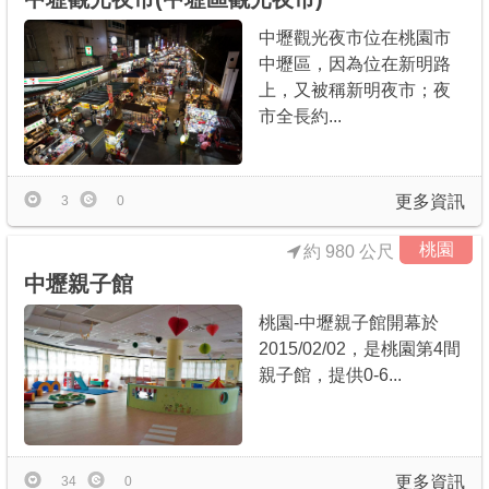
中壢觀光夜市位在桃園市
中壢區，因為位在新明路
上，又被稱新明夜市；夜
市全長約...
更多資訊
3
0
桃園
約 980 公尺
中壢親子館
桃園-中壢親子館開幕於
2015/02/02，是桃園第4間
親子館，提供0-6...
更多資訊
34
0