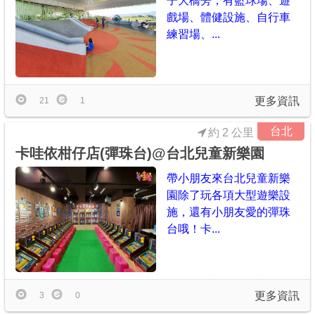
子大橋旁，有籃球場、遊
戲場、體健設施、自行車
練習場、...
更多資訊
21
1
台北
約 2 公里
卡哇依柑仔店(彈珠台)@台北兒童新樂園
帶小朋友來台北兒童新樂
園除了玩各項大型遊樂設
施，還有小朋友愛的彈珠
台哦！卡...
更多資訊
3
0