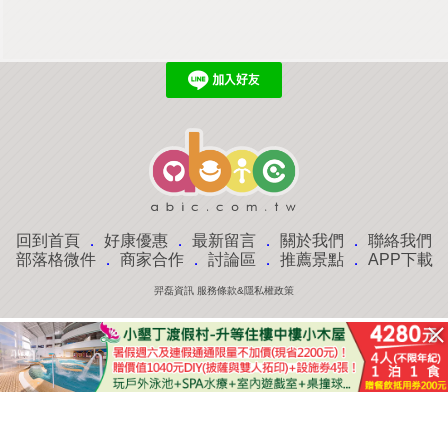
回到首頁
．
好康優惠
．
最新留言
．
關於我們
．
聯絡我們
部落格微件
．
商家合作
．
討論區
．
推薦景點
．
APP下載
羿磊資訊 服務條款&隱私權政策