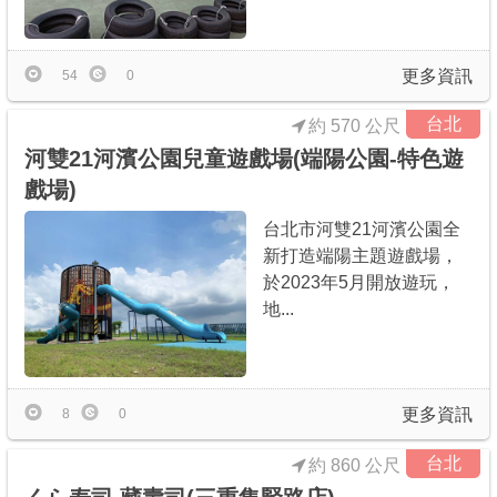
商家合作
更多資訊
54
0
推薦景點
台北
約 570 公尺
河雙21河濱公園兒童遊戲場(端陽公園-特色遊
討論區
戲場)
台北市河雙21河濱公園全
聯絡我們
新打造端陽主題遊戲場，
於2023年5月開放遊玩，
地...
APP下載
更多資訊
8
0
台北
約 860 公尺