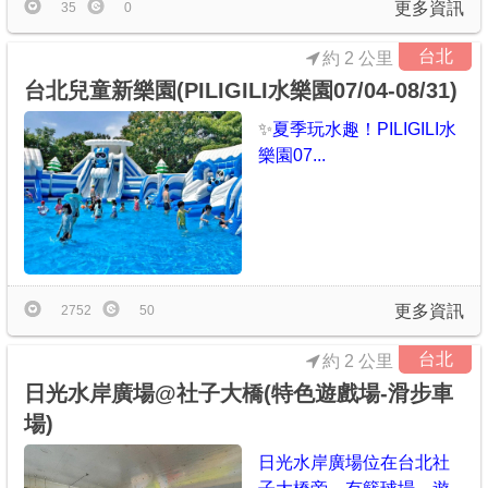
更多資訊
35
0
台北
約 2 公里
台北兒童新樂園(PILIGILI水樂園07/04-08/31)
✨
夏季玩水趣！PILIGILI水
樂園07...
更多資訊
2752
50
台北
約 2 公里
日光水岸廣場@社子大橋(特色遊戲場-滑步車
場)
日光水岸廣場位在台北社