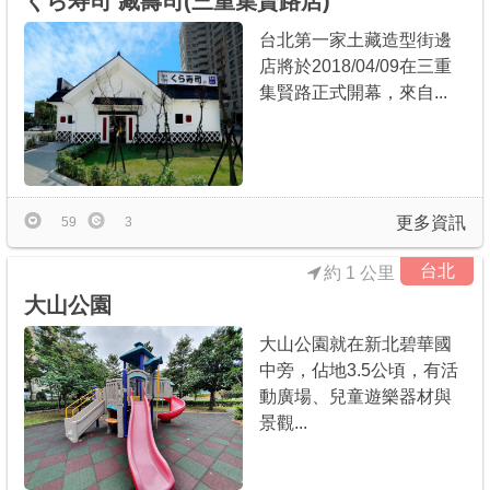
くら寿司 藏壽司(三重集賢路店)
台北第一家土藏造型街邊
店將於2018/04/09在三重
集賢路正式開幕，來自...
更多資訊
59
3
台北
約 1 公里
大山公園
大山公園就在新北碧華國
中旁，佔地3.5公頃，有活
動廣場、兒童遊樂器材與
景觀...