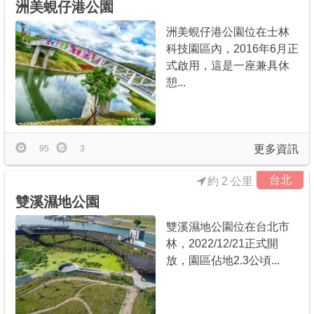
洲美蜆仔港公園
洲美蜆仔港公園位在士林
科技園區內，2016年6月正
式啟用，這是一座兼具休
憩...
更多資訊
95
3
台北
約 2 公里
雙溪濕地公園
雙溪濕地公園位在台北市
林，2022/12/21正式開
放，園區佔地2.3公頃...