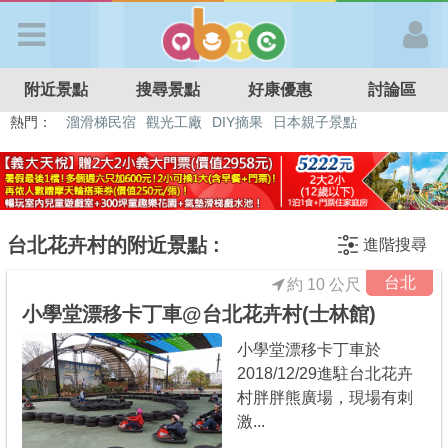
歡迎加入
附近景點
搜尋景點
好康優惠
討論區
APP登入
熱門：
溜滑梯民宿
觀光工廠
DIY摘果
日本親子景點
特色遊戲場
親子住房優惠
台北親子餐廳
溫泉泡湯SPA
首 頁
搜尋景點
台北花卉村的附近景點 :
進階搜尋
台北
約 10 公尺
好康優惠
小學堂漂移卡丁車@台北花卉村(士林館)
小學堂漂移卡丁車於
最新消息
2018/12/29進駐台北花卉
村胖胖熊廣場，現場有刺
最新留言
激...