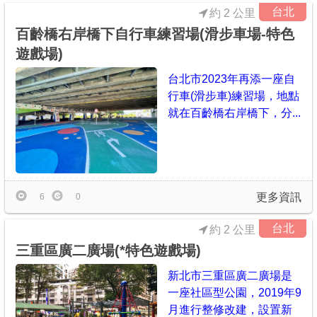
台北
約 2 公里
百齡橋右岸橋下自行車練習場(滑步車場-特色
遊戲場)
台北市2023年再添一座自
行車(滑步車)練習場，地點
就在百齡橋右岸橋下，分...
更多資訊
6
0
台北
約 2 公里
三重區廣二廣場(*特色遊戲場)
新北市三重區廣二廣場是
一座社區型公園，2019年9
月進行整修改建，設置新