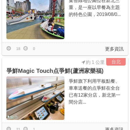
集智綠地公園位在新北三
重，是一座以早餐為主題
的特色公園，2019/08/0...
更多資訊
18
0
台北
約 1 公里
爭鮮Magic Touch点爭鮮(蘆洲家樂福)
爭鮮旗下利用平板點餐、
車車送餐的点爭鮮在全台
已有12家分店，新北第一
間分店...
更多資訊
21
1