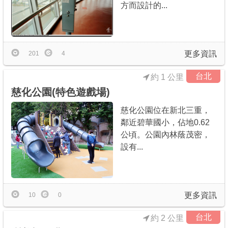
方而設計的...
更多資訊
201
4
台北
約 1 公里
慈化公園(特色遊戲場)
慈化公園位在新北三重，
鄰近碧華國小，佔地0.62
公頃。公園內林蔭茂密，
設有...
更多資訊
10
0
台北
約 2 公里