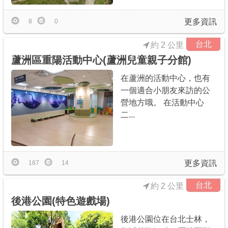
更多資訊
8
0
台北
約 2 公里
蘆洲區重陽活動中心(蘆洲兒童親子分館)
在蘆洲的活動中心，也有
一個適合小朋友來訪的公
營地方哦。 在活動中心
二...
更多資訊
187
14
台北
約 2 公里
後港公園(特色遊戲場)
後港公園位在台北士林，