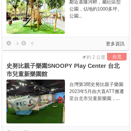
鄰近基隆河畔，屬社區型
公園，佔地約1000多坪。
公園...
更多資訊
3
0
台北
約 2 公里
史努比親子樂園SNOOPY Play Center 台北
市兒童新樂園館
台灣第3間史努比親子樂園
2023年5月由大直ATT搬遷
至台北市兒童新樂園，...