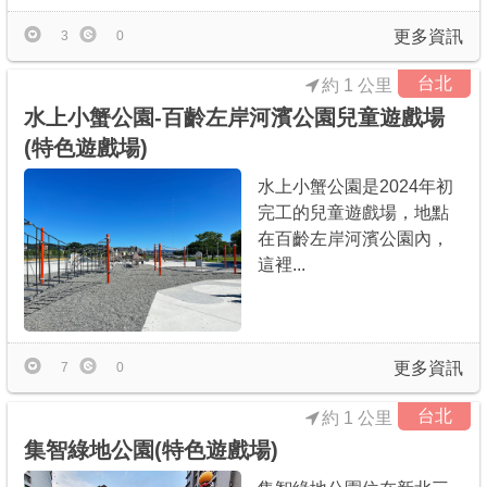
更多資訊
3
0
台北
約 1 公里
水上小蟹公園-百齡左岸河濱公園兒童遊戲場
(特色遊戲場)
水上小蟹公園是2024年初
完工的兒童遊戲場，地點
在百齡左岸河濱公園內，
這裡...
更多資訊
7
0
台北
約 1 公里
集智綠地公園(特色遊戲場)