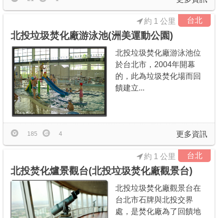
台北
約 1 公里
北投垃圾焚化廠游泳池(洲美運動公園)
北投垃圾焚化廠游泳池位
於台北市，2004年開幕
的，此為垃圾焚化場而回
饋建立...
更多資訊
185
4
台北
約 1 公里
北投焚化爐景觀台(北投垃圾焚化廠觀景台)
北投垃圾焚化廠觀景台在
台北市石牌與北投交界
處，是焚化廠為了回饋地