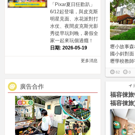
「Pixar夏日狂歡趴」
6/12起登場，與皮克斯
明星見面、水花派對打
水仗、夜間皮克斯光影
秀從早玩到晚，暑假全
家一起來玩個過癮！
壢小故事森
日期: 2026-05-19
國小斜對面
更多消息
壢學校教師宿
62
0
廣告合作
福容徠旅
福容徠旅