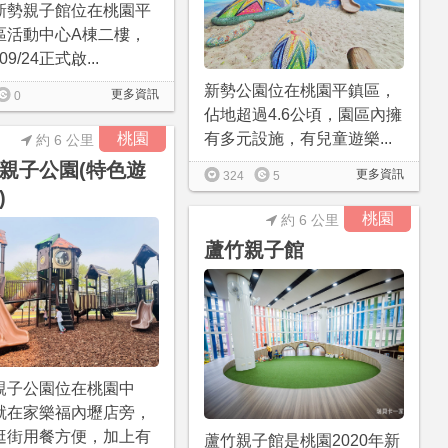
新勢親子館位在桃園平
區活動中心A棟二樓，
/09/24正式啟...
新勢公園位在桃園平鎮區，
更多資訊
0
佔地超過4.6公頃，園區內擁
桃園
有多元設施，有兒童遊樂...
約 6 公里
親子公園(特色遊
更多資訊
324
5
)
桃園
約 6 公里
蘆竹親子館
親子公園位在桃園中
就在家樂福內壢店旁，
逛街用餐方便，加上有
蘆竹親子館是桃園2020年新