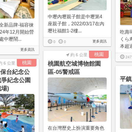
中壢內壢親子館是中壢第4
座親子館，2022/03/17在內
全新品牌-福容徠
壢社福館1-2樓...
24年12月開始營
吃壽
中壢鬧...
くら
更多資訊
0
0
本超過
更多資訊
桃園
約 6 公里
247
桃園
桃園航空城博物館園
約 6 公里
乙未保台紀念公
區-05警戒區
平鎮
戰爭紀念公園
場)
在台灣歷史上扮演重要角色