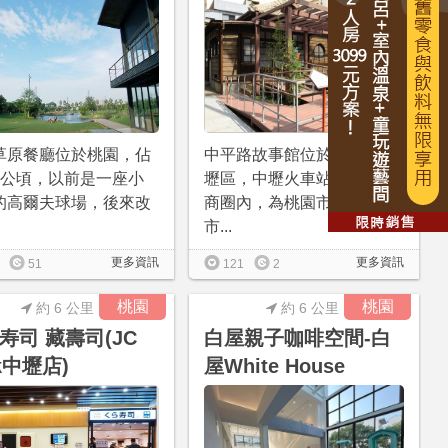
草原餐廳位於桃園，佔
中平路故事館位於桃園市中
4公頃，以前是一座小
壢區，中壢火車站前的中平
的高爾夫球場，後來改
商圈內，為桃園市第一座城
市...
更多資訊
更多資訊
51
121
2
桃園
桃園
約 6 公里
約 6 公里
寿司 藏壽司(JC
白屋親子咖啡空間-白
rk中壢店)
屋White House