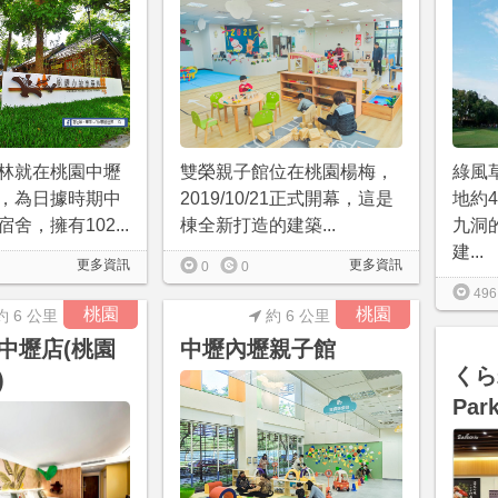
林就在桃園中壢
雙榮親子館位在桃園楊梅，
綠風
，為日據時期中
2019/10/21正式開幕，這是
地約
舍，擁有102...
棟全新打造的建築...
九洞
建...
更多資訊
更多資訊
0
0
496
桃園
桃園
約 6 公里
約 6 公里
中壢店(桃園
中壢內壢親子館
くら
)
Pa