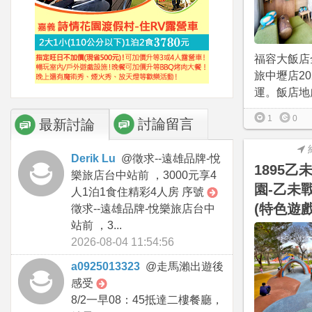
福容大飯店
旅中壢店20
運。飯店地處
1
0
討論留言
最新討論
Derik Lu
@
徵求--遠雄品牌-悅
1895
樂旅店台中站前 ，3000元享4
園-乙未
人1泊1食住精彩4人房 序號
(特色遊戲
徵求--遠雄品牌-悅樂旅店台中
站前 ，3...
2026-08-04 11:54:56
a0925013323
@
走馬瀨出遊後
感受
8/2一早08：45抵達二樓餐廳，