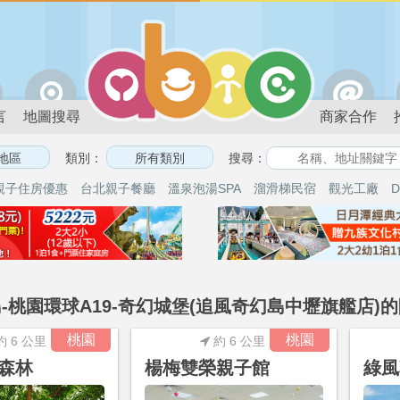
言
地圖搜尋
商家合作
類別：
搜尋：
親子住房優惠
台北親子餐廳
溫泉泡湯SPA
溜滑梯民宿
觀光工廠
D
-桃園環球A19-奇幻城堡(追風奇幻島中壢旗艦店)的
桃園
桃園
約 6 公里
約 6 公里
森林
楊梅雙榮親子館
綠風