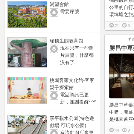
桃園觀音規劃
渴望會館
公里的自行
需要序號
環埤塘之旅與
21
0
瑞穗生態教育館
勝昌中草
現在只有一些圖
片展覽，什麼都
沒有了
桃園客家文化館-客家
親子探索館
電話資訊已更
新，謝謝提醒~^^
勝昌中草藥
中壢，開幕於2
享平親水公園(特色遊
是桃園首座中
戲場-可玩水公園)
44
0
有流動廁所會更