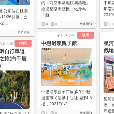
的「前空軍基地桃園基地」
平鎮
經過整修重整後，化身為
鎮南
念公園位在桃園
「航...
2019
/11/26開幕，公
...
更多資訊
9
0
1
更多資訊
桃園
約 6 公里
中壢過嶺親子館
星河
桃園
約 6 公里
戲場
環自行車道-
之旅(白千層
)
中壢過嶺親子館座落在中壢
過嶺市民活動中心社福棟4-5
星河
樓，2021/01/2...
壢，
周邊
更多資訊
4
0