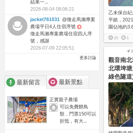
結果一...
2026-08-04 08:06:21
乙未保台紀
jacket761031
@
徵走馬瀨專案
平鎮，2021
農場平日4人住宿序號
園佔地約3.6公
徵走馬瀨專案農場住宿四人序
25
1
號，感謝
2026-07-09 22:05:51
更多討論
觀音南北
北環埤塘
綠色隧道
最新景點
最新留言
正實親子農場
可以免費餵鳥
類，門票150可以
折抵，有大...