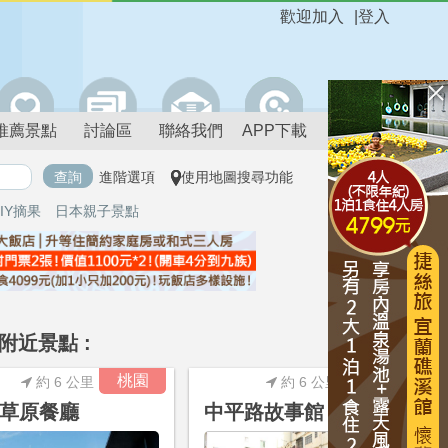
歡迎加入
|
登入
推薦景點
討論區
聯絡我們
APP下載
進階選項
使用地圖搜尋功能
IY摘果
日本親子景點
附近景點 :
進階搜尋
桃園
桃園
約 6 公里
約 6 公里
草原餐廳
中平路故事館