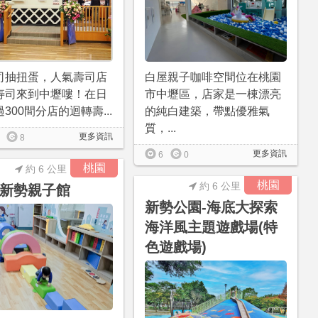
司抽扭蛋，人氣壽司店
白屋親子咖啡空間位在桃園
寿司來到中壢嘍！在日
市中壢區，店家是一棟漂亮
300間分店的迴轉壽...
的純白建築，帶點優雅氣
質，...
更多資訊
8
更多資訊
6
0
桃園
約 6 公里
桃園
約 6 公里
新勢親子館
新勢公園-海底大探索
海洋風主題遊戲場(特
色遊戲場)