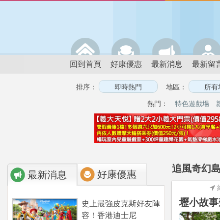
回到首頁
好康優惠
最新消息
最新留
排序：
地區：
熱門：
特色遊戲場
追風奇幻島
好康優惠
最新消息
壢小故事
史上最強皮克斯好友陣
容！香港迪士尼