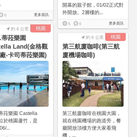
.
開幕的親子館，01/02正式對
外開放。2層樓的...
更多資訊
0
更多資訊
5
0
桃園
約 6 公里
桃園
.蒂菈樂園
約 6 公里
tella Land(金格觀
第三航廈咖啡(第三航
廠-卡司蒂菈樂園)
廈機場咖啡)
菈樂園 Castella
第三航廈咖啡在桃園大園，
d位於桃園蘆竹，是
就在桃園機場的跑道旁，餐
6/...
廳開放頂樓方便大家看飛
機，...