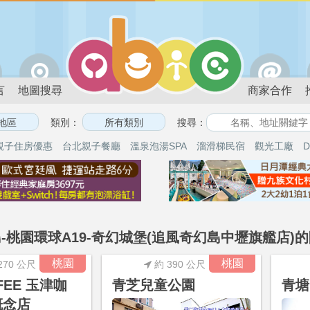
言
地圖搜尋
商家合作
類別：
搜尋：
親子住房優惠
台北親子餐廳
溫泉泡湯SPA
溜滑梯民宿
觀光工廠
D
-桃園環球A19-奇幻城堡(追風奇幻島中壢旗艦店)的
桃園
桃園
270 公尺
約 390 公尺
FFEE 玉津咖
青芝兒童公園
青塘
概念店