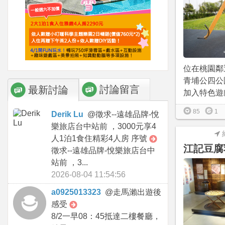
位在桃園鄰
青埔公四公
討論留言
最新討論
加入特色遊戲
85
1
Derik Lu
@
徵求--遠雄品牌-悅
樂旅店台中站前 ，3000元享4
人1泊1食住精彩4人房 序號
江記豆腐
徵求--遠雄品牌-悅樂旅店台中
站前 ，3...
2026-08-04 11:54:56
a0925013323
@
走馬瀨出遊後
感受
8/2一早08：45抵達二樓餐廳，