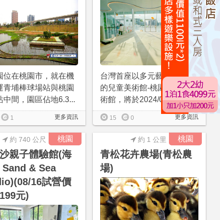
園位在桃園市，就在機
台灣首座以多元藝術為主題
運青埔棒球場站與桃園
的兒童美術館-桃園市兒童美
中間，園區佔地6.3...
術館，將於2024/04...
更多資訊
更多資訊
1
15
0
桃園
桃園
約 740 公尺
約 1 公里
沙親子體驗館(海
青松花卉農場(青松農
Sand & Sea
場)
dio)(08/16試營價
199元)