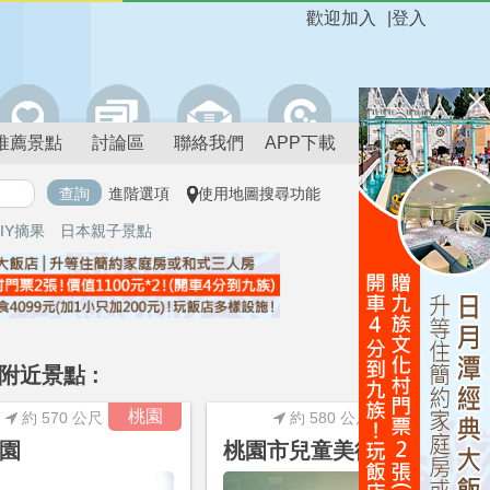
歡迎加入
|
登入
推薦景點
討論區
聯絡我們
APP下載
進階選項
使用地圖搜尋功能
IY摘果
日本親子景點
附近景點 :
進階搜尋
桃園
桃園
約 570 公尺
約 580 公尺
園
桃園市兒童美術館