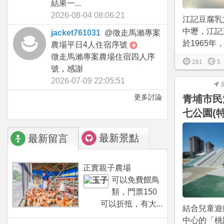
結果一...
2026-08-04 08:06:21
江記豆腐乳
中壢，江記
jacket761031
@
徵走馬瀨專案
於1965年，
農場平日4人住宿序號
徵走馬瀨專案農場住宿四人序
261
5
號，感謝
2026-07-09 22:05:51
更多討論
青埔市民
七公園(
最新景點
最新留言
正實親子農場
可以免費餵鳥
類，門票150
可以折抵，有大...
結合兒童遊
中心的「桃