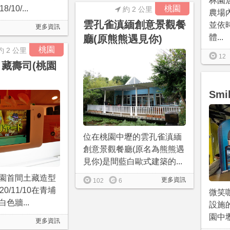
林園
10/...
桃園
約 2 公里
農場
雲孔雀滇緬創意景觀餐
並依
更多資訊
體...
廳(原熊熊遇見你)
桃園
約 2 公里
12
 藏壽司(桃園
Smi
位在桃園中壢的雲孔雀滇緬
創意景觀餐廳(原名為熊熊遇
見你)是間藍白歐式建築的...
園首間土藏造型
更多資訊
102
6
0/11/10在青埔
微笑
色牆...
設施
園中壢，
更多資訊