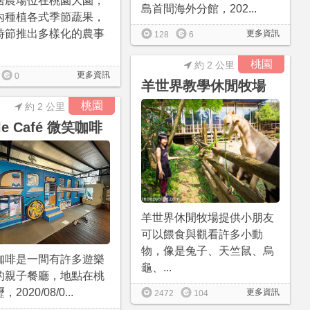
居農場位在桃園大園，
島首間海外分館，202...
內種植各式季節蔬果，
時節推出多樣化的農事
更多資訊
128
6
桃園
約 2 公里
更多資訊
0
羊世界教學休閒牧場
桃園
約 2 公里
le Café 微笑咖啡
羊世界休閒牧場提供小朋友
可以餵食與觀看許多小動
物，像是兔子、天竺鼠、烏
咖啡是一間有許多遊樂
龜、...
的親子餐廳，地點在桃
2020/08/0...
更多資訊
2472
104