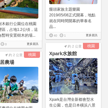
饅頭家族主題樂園
2019/05/08正式開幕，地點
就在同時間開幕的華泰名
樹木銀行公園位在桃園
品...
壢區，占地1.2公頃，這
暫時安置樹木的場...
更多資訊
40
1
更多資訊
0
桃園
約 2 公里
Xpark水族館
桃園
約 2 公里
居農場
Xpark是台灣全新都會型水
生公園，也是日本橫浜八景