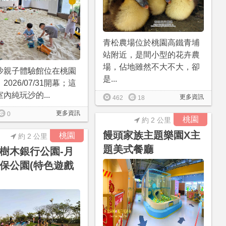
青松農場位於桃園高鐵青埔
站附近，是間小型的花卉農
場，佔地雖然不大不大，卻
沙親子體驗館位在桃園
是...
2026/07/31開幕；這
內純玩沙的...
更多資訊
462
18
更多資訊
0
桃園
約 2 公里
饅頭家族主題樂園X主
桃園
約 2 公里
題美式餐廳
樹木銀行公園-月
保公園(特色遊戲