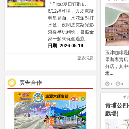
「Pixar夏日狂歡趴」
6/12起登場，與皮克斯
明星見面、水花派對打
水仗、夜間皮克斯光影
秀從早玩到晚，暑假全
家一起來玩個過癮！
日期: 2026-05-19
玉津咖啡是
更多消息
果咖專賣店
分店，其中
壢...
廣告合作
1
0
青埔公四
戲場)