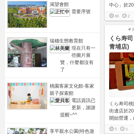
渴望會館
中心」於2018/
需要序號
86
2
くら寿司
瑞穗生態教育館
青埔店)
現在只有一
些圖片展
覽，什麼都沒有
了
桃園客家文化館-客家
親子探索館
電話資訊已
くら寿司桃
更新，謝謝
街邊店於202
提醒~^^
開始營運，白
5
0
享平親水公園(特色遊