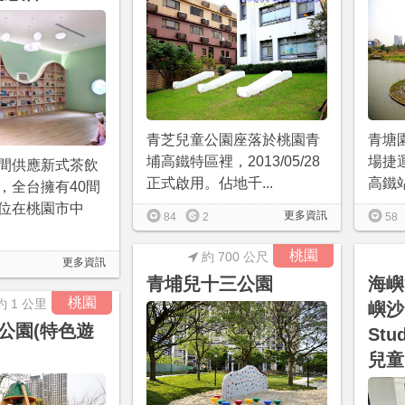
青芝兒童公園座落於桃園青
青塘
埔高鐵特區裡，2013/05/28
場捷
間供應新式茶飲
正式啟用。佔地千...
高鐵站
，全台擁有40間
位在桃園市中
更多資訊
84
2
58
桃園
約 700 公尺
更多資訊
青埔兒十三公園
海嶼
桃園
約 1 公里
嶼沙 
公園(特色遊
Stu
兒童