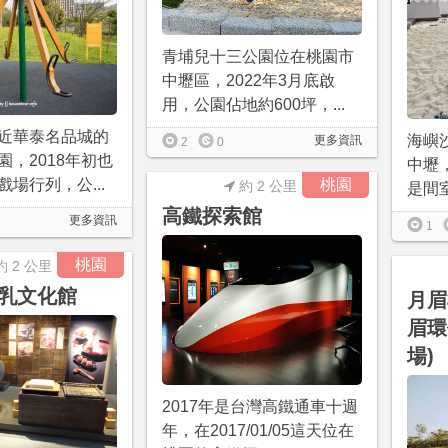
青埔兒十三公園位在桃園市
中壢區，2022年3月底啟
用，公園佔地約600坪，...
近華泰名品城的
海嶼
更多資訊
2
0
園，2018年初也
中壢，
場行列，公...
桃園
約 2 公里
是間室
高鐵探索館
更多資訊
1
桃園
約 2 公里
乳文化館
月眉
眉環
場)
2017年是台灣高鐵通車十週
年，在2017/01/05這天位在