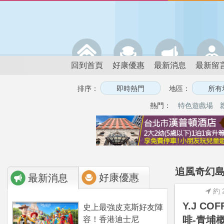
回到首頁
好康優惠
最新消息
最新留
排序：
地區：
熱門：
特色遊戲場
追風奇幻島
好康優惠
最新消息
約 
Y.J CO
史上最強皮克斯好友陣
啡-青埔
容！香港迪士尼