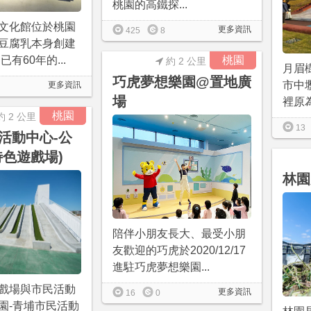
桃園的高鐵探...
文化館位於桃園
更多資訊
425
8
豆腐乳本身創建
已有60年的...
桃園
約 2 公里
月眉
巧虎夢想樂園@置地廣
市中
更多資訊
場
裡原為
桃園
約 2 公里
13
活動中心-公
特色遊戲場)
林園
陪伴小朋友長大、最受小朋
友歡迎的巧虎於2020/12/17
進駐巧虎夢想樂園...
戲場與市民活動
更多資訊
16
0
園-青埔市民活動