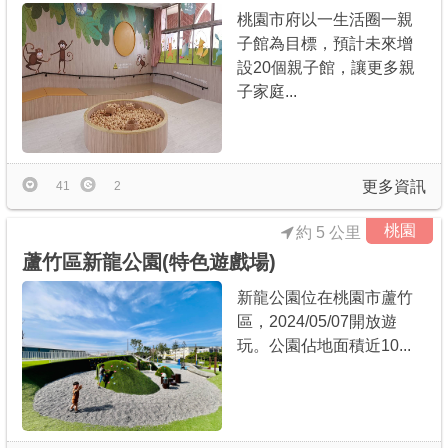
桃園市府以一生活圈一親
子館為目標，預計未來增
設20個親子館，讓更多親
子家庭...
更多資訊
41
2
桃園
約 5 公里
蘆竹區新龍公園(特色遊戲場)
新龍公園位在桃園市蘆竹
區，2024/05/07開放遊
玩。公園佔地面積近10...