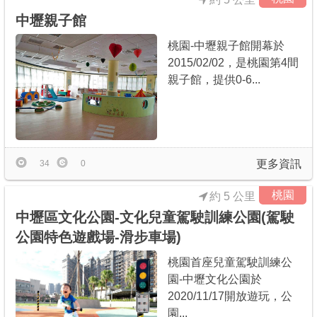
中壢親子館
桃園-中壢親子館開幕於
2015/02/02，是桃園第4間
親子館，提供0-6...
更多資訊
34
0
桃園
約 5 公里
中壢區文化公園-文化兒童駕駛訓練公園(駕駛
公園特色遊戲場-滑步車場)
桃園首座兒童駕駛訓練公
園-中壢文化公園於
2020/11/17開放遊玩，公
園...