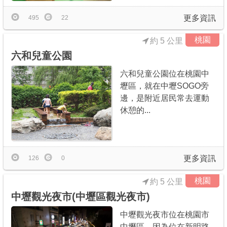
更多資訊
495
22
桃園
約 5 公里
六和兒童公園
六和兒童公園位在桃園中
壢區，就在中壢SOGO旁
邊，是附近居民常去運動
休憩的...
更多資訊
126
0
桃園
約 5 公里
中壢觀光夜市(中壢區觀光夜市)
中壢觀光夜市位在桃園市
中壢區，因為位在新明路