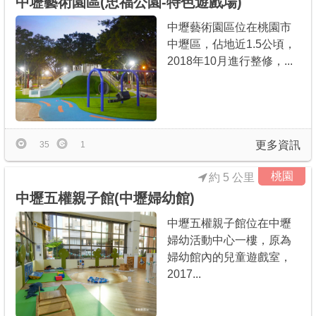
中壢藝術園區(忠福公園-特色遊戲場)
中壢藝術園區位在桃園市
中壢區，佔地近1.5公頃，
2018年10月進行整修，...
更多資訊
35
1
桃園
約 5 公里
中壢五權親子館(中壢婦幼館)
中壢五權親子館位在中壢
婦幼活動中心一樓，原為
婦幼館內的兒童遊戲室，
2017...