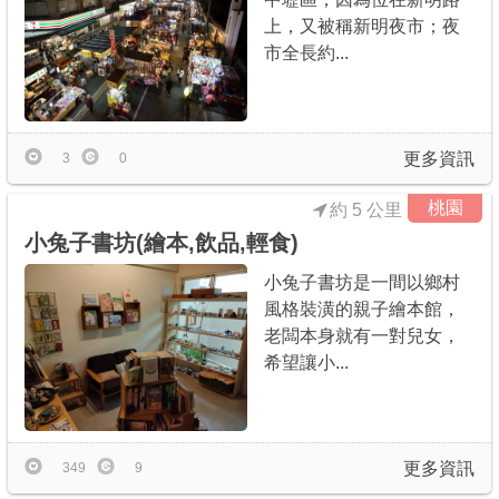
上，又被稱新明夜市；夜
市全長約...
更多資訊
3
0
桃園
約 5 公里
小兔子書坊(繪本,飲品,輕食)
小兔子書坊是一間以鄉村
風格裝潢的親子繪本館，
老闆本身就有一對兒女，
希望讓小...
更多資訊
349
9