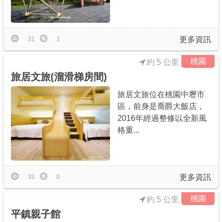
更多資訊
31
1
桃園
約 5 公里
旅居文旅(溜滑梯房間)
旅居文旅位在桃園中壢市
區，前身是喬爵大飯店，
2016年經過整修以全新風
格重...
更多資訊
33
0
桃園
約 5 公里
平鎮親子館