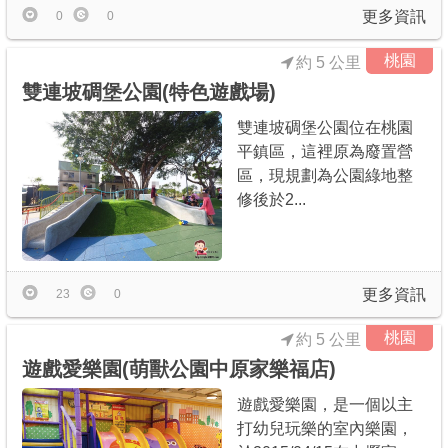
更多資訊
0
0
桃園
約 5 公里
雙連坡碉堡公園(特色遊戲場)
雙連坡碉堡公園位在桃園
平鎮區，這裡原為廢置營
區，現規劃為公園綠地整
修後於2...
更多資訊
23
0
桃園
約 5 公里
遊戲愛樂園(萌獸公園中原家樂福店)
遊戲愛樂園，是一個以主
打幼兒玩樂的室內樂園，