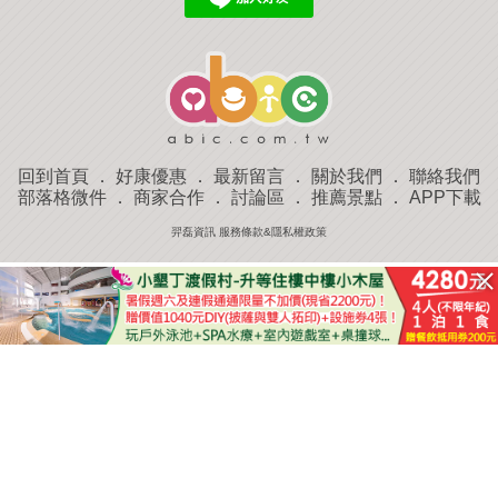
回到首頁
．
好康優惠
．
最新留言
．
關於我們
．
聯絡我們
部落格微件
．
商家合作
．
討論區
．
推薦景點
．
APP下載
羿磊資訊 服務條款&隱私權政策