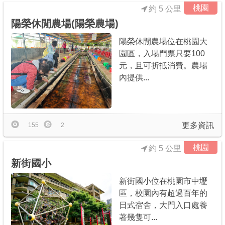
桃園
約 5 公里
陽榮休閒農場(陽榮農場)
陽榮休閒農場位在桃園大
園區，入場門票只要100
元，且可折抵消費。農場
內提供...
更多資訊
155
2
桃園
約 5 公里
新街國小
新街國小位在桃園市中壢
區，校園內有超過百年的
日式宿舍，大門入口處養
著幾隻可...