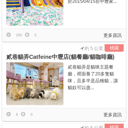
於2015/04/15在中壢家...
更多資訊
260
5
桃園
約 5 公里
貳巷貓弄Catfeine中壢店(貓餐廳/貓咖啡廳)
貳巷貓弄是貓咪主題餐
廳，裡面養了20多隻貓
咪，且多半是品種貓，讓
貓奴可以盡...
更多資訊
6
0
桃園
約 5 公里