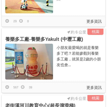
更多資訊
29
0
桃園
約 6 公里
養樂多工廠-養樂多Yakult (中壢工廠)
小朋友最愛喝的就是養樂
多了吧？若能參觀到養樂
多工廠，就算是2歲的小朋
友也會...
更多資訊
567
39
桃園
約 6 公里
老街溪河川教育中心(超長溜滑梯)