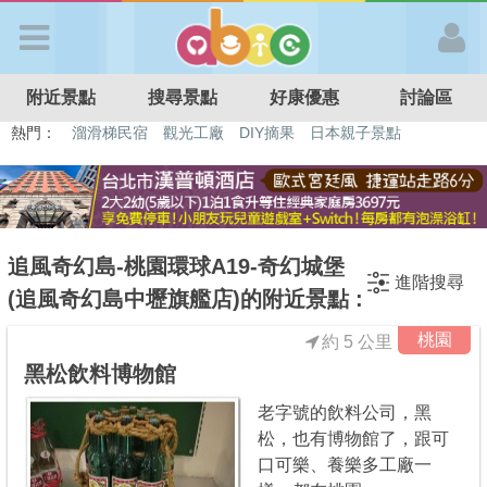
歡迎加入
附近景點
搜尋景點
好康優惠
討論區
APP登入
熱門：
溜滑梯民宿
觀光工廠
DIY摘果
日本親子景點
特色遊戲場
親子住房優惠
台北親子餐廳
溫泉泡湯SPA
首 頁
搜尋景點
追風奇幻島-桃園環球A19-奇幻城堡
進階搜尋
(追風奇幻島中壢旗艦店)的附近景點 :
好康優惠
桃園
約 5 公里
黑松飲料博物館‎
最新消息
老字號的飲料公司，黑
松，也有博物館了，跟可
最新留言
口可樂、養樂多工廠一