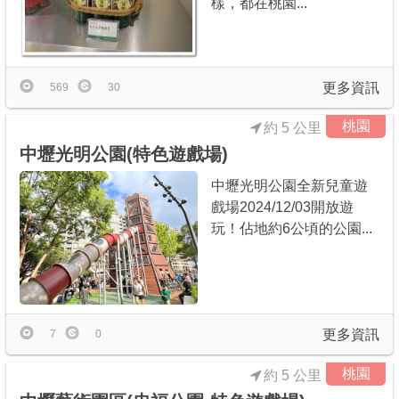
樣，都在桃園...
商家合作
推薦景點
更多資訊
569
30
桃園
約 5 公里
討論區
中壢光明公園(特色遊戲場)
中壢光明公園全新兒童遊
聯絡我們
戲場2024/12/03開放遊
玩！佔地約6公頃的公園...
APP下載
更多資訊
7
0
桃園
約 5 公里