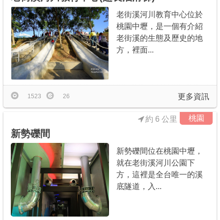
老街溪河川教育中心位於
桃園中壢，是一個有介紹
老街溪的生態及歷史的地
方，裡面...
更多資訊
1523
26
桃園
約 6 公里
新勢礫間
新勢礫間位在桃園中壢，
就在老街溪河川公園下
方，這裡是全台唯一的溪
底隧道，入...