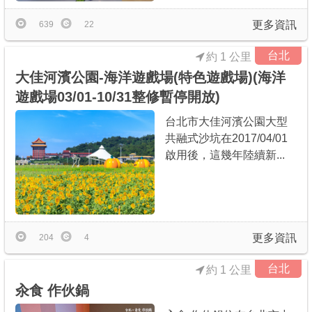
更多資訊
639
22
台北
約 1 公里
大佳河濱公園-海洋遊戲場(特色遊戲場)(海洋
遊戲場03/01-10/31整修暫停開放)
台北市大佳河濱公園大型
共融式沙坑在2017/04/01
啟用後，這幾年陸續新...
更多資訊
204
4
台北
約 1 公里
汆食 作伙鍋