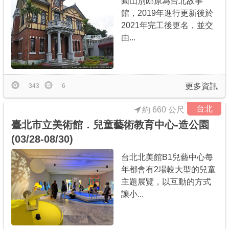
圓山別邸原為台北故事
館，2019年進行更新後於
2021年完工後更名，並交
由...
更多資訊
343
6
台北
約 660 公尺
臺北市立美術館．兒童藝術教育中心-造公園
(03/28-08/30)
台北北美館B1兒藝中心每
年都會有2場較大型的兒童
主題展覽，以互動的方式
讓小...