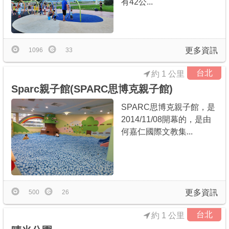
有42公...
更多資訊
1096
33
台北
約 1 公里
Sparc親子館(SPARC思博克親子館)
SPARC思博克親子館，是
2014/11/08開幕的，是由
何嘉仁國際文教集...
更多資訊
500
26
台北
約 1 公里