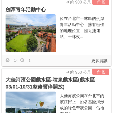
台北
約 900 公尺
劍潭青年活動中心
位在台北市士林區的劍潭
青年活動中心，擁有極佳
的地理位置，臨近捷運
站、士林夜...
更多資訊
14
1
台北
約 950 公尺
大佳河濱公園戲水區-噴泉戲水區(戲水區
03/01-10/31整修暫停開放)
大佳河濱公園在台北市的
濱江街上，沿著基隆河形
成的綠色帶狀公園，佔地