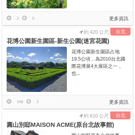
更多資訊
2
0
台北
約 420 公尺
花博公園新生園區-新生公園(迷宮花園)
花博公園新生園區占地
19.5公頃，為2010台北國
際花博展4大展區之一，
也...
更多資訊
246
3
台北
約 610 公尺
圓山別邸MAISON ACME(原台北故事館)