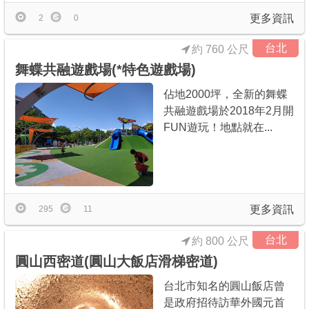
更多資訊
2
0
台北
約 760 公尺
舞蝶共融遊戲場(*特色遊戲場)
佔地2000坪，全新的舞蝶
共融遊戲場於2018年2月開
FUN遊玩！地點就在...
更多資訊
295
11
台北
約 800 公尺
圓山西密道(圓山大飯店滑梯密道)
台北市知名的圓山飯店曾
是政府招待訪華外國元首