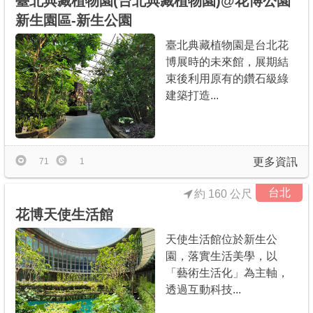
臺北典藏植物園(台北典藏植物園)@花博公園
新生園區-新生公園
臺北典藏植物園是台北花
博展時的未來館，展期結
束後利用原有的鑽石級綠
建築打造...
更多資訊
71
1
台北
約 160 公尺
花博天使生活館
天使生活館位於新生公
園，落實生活美學，以
「藝術生活化」為主軸，
透過互動科技...