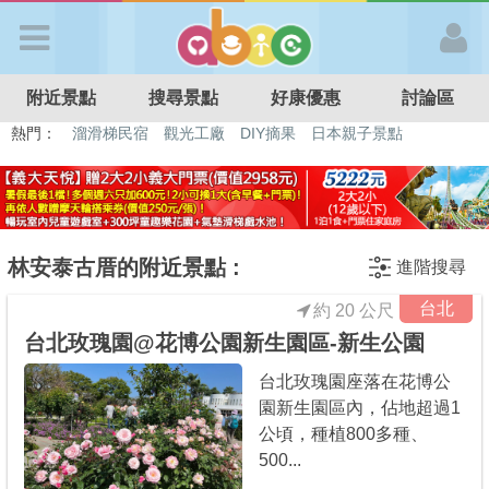
歡迎加入
附近景點
搜尋景點
好康優惠
討論區
APP登入
熱門：
溜滑梯民宿
觀光工廠
DIY摘果
日本親子景點
特色遊戲場
親子住房優惠
台北親子餐廳
溫泉泡湯SPA
首 頁
搜尋景點
林安泰古厝的附近景點 :
進階搜尋
台北
約 20 公尺
好康優惠
台北玫瑰園@花博公園新生園區-新生公園
台北玫瑰園座落在花博公
最新消息
園新生園區內，佔地超過1
公頃，種植800多種、
最新留言
500...