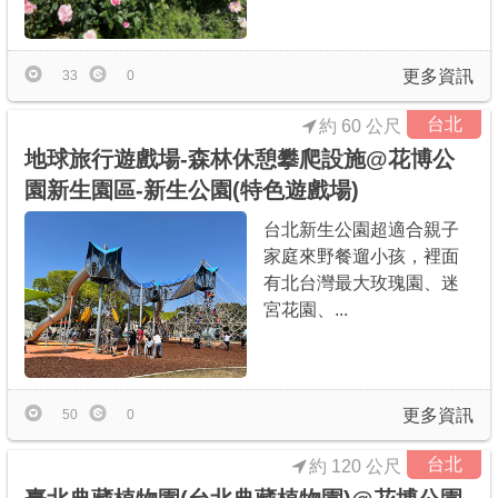
商家合作
更多資訊
33
0
推薦景點
台北
約 60 公尺
地球旅行遊戲場-森林休憩攀爬設施@花博公
討論區
園新生園區-新生公園(特色遊戲場)
台北新生公園超適合親子
聯絡我們
家庭來野餐遛小孩，裡面
有北台灣最大玫瑰園、迷
宮花園、...
APP下載
更多資訊
50
0
台北
約 120 公尺