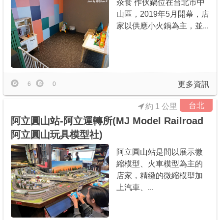
汆食 作伙鍋位在台北市中
山區，2019年5月開幕，店
家以供應小火鍋為主，並...
更多資訊
6
0
台北
約 1 公里
阿立圓山站-阿立運轉所(MJ Model Railroad
阿立圓山玩具模型社)
阿立圓山站是間以展示微
縮模型、火車模型為主的
店家，精緻的微縮模型加
上汽車、...