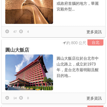
或政府首腦的地方，華麗
宮殿外型...
更多資訊
47
4
台北
約 800 公尺
圓山大飯店
圓山大飯店位於台北市中
山北路上，成立於1973
年，是台北市最明顯且醒
目的地...
更多資訊
14
0