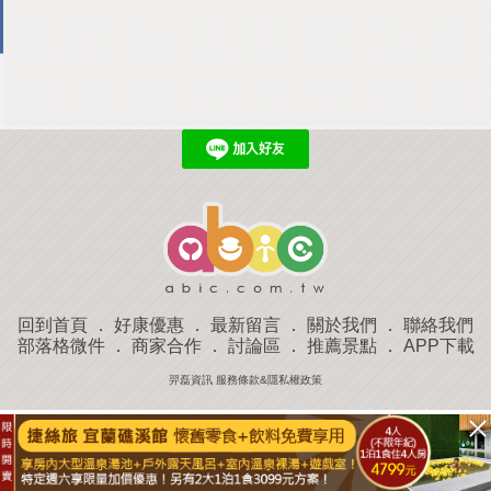
回到首頁
．
好康優惠
．
最新留言
．
關於我們
．
聯絡我們
部落格微件
．
商家合作
．
討論區
．
推薦景點
．
APP下載
羿磊資訊 服務條款&隱私權政策