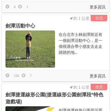
更多資訊
8
1
台北
約 1 公里
劍潭活動中心
在台北市士林劍潭附近有
一個劍潭活動中心，是一
個很適合帶小朋友去走走
踏踏的地...
更多資訊
156
7
台北
約 1 公里
劍潭捷運線形公園(捷運線形公園劍潭段*特色
遊戲場)
劍潭捷運線形公園是設置