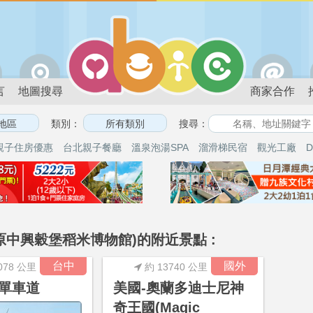
言
地圖搜尋
商家合作
類別：
搜尋：
親子住房優惠
台北親子餐廳
溫泉泡湯SPA
溜滑梯民宿
觀光工廠
D
原中興穀堡稻米博物館)的附近景點 :
台中
國外
078 公里
約 13740 公里
單車道
美國-奧蘭多迪士尼神
奇王國(Magic