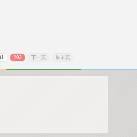
91
292
下一頁
最末頁