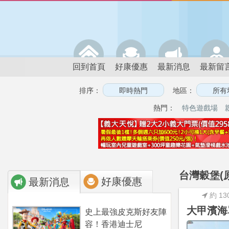
回到首頁
好康優惠
最新消息
最新留
排序：
地區：
熱門：
特色遊戲場
台灣穀堡(
好康優惠
最新消息
約 13
大甲濱海
史上最強皮克斯好友陣
容！香港迪士尼