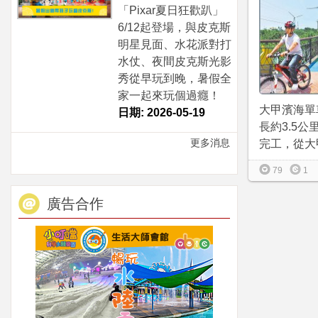
「Pixar夏日狂歡趴」
6/12起登場，與皮克斯
明星見面、水花派對打
水仗、夜間皮克斯光影
秀從早玩到晚，暑假全
家一起來玩個過癮！
大甲濱海單
日期: 2026-05-19
長約3.5公里
更多消息
完工，從大甲
79
1
廣告合作