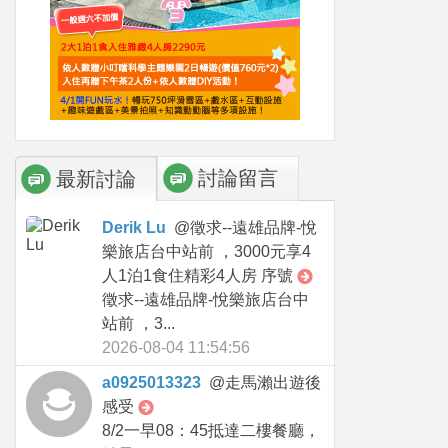
討論留言
最新討論
Derik Lu
@
徵求--遠雄品牌-悅
樂旅店台中站前 ，3000元享4
人1泊1食住精彩4人房 序號
徵求--遠雄品牌-悅樂旅店台中
站前 ，3...
2026-08-04 11:54:56
a0925013323
@
走馬瀨出遊後
感受
8/2一早08：45抵達二樓餐廳，