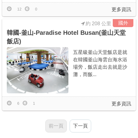
更多資訊
12
0
國外
約 208 公里
韓國-釜山-Paradise Hotel Busan(釜山天堂
飯店)
五星級釜山天堂飯店是就
在韓國釜山海雲台海水浴
場旁，飯店走出去就是沙
灘，而飯...
更多資訊
6
1
前一頁
下一頁