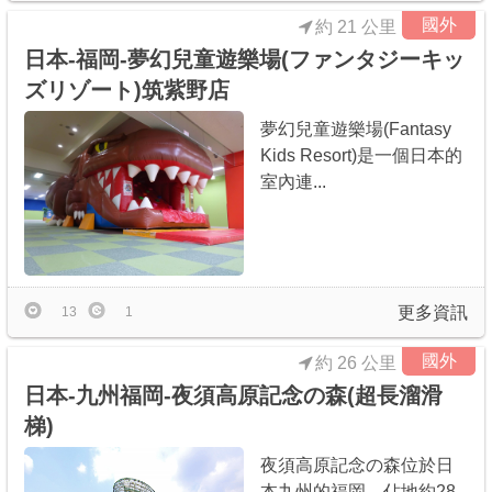
國外
約 21 公里
日本-福岡-夢幻兒童遊樂場(ファンタジーキッ
ズリゾート)筑紫野店
夢幻兒童遊樂場(Fantasy
Kids Resort)是一個日本的
室內連...
更多資訊
13
1
國外
約 26 公里
日本-九州福岡-夜須高原記念の森(超長溜滑
梯)
夜須高原記念の森位於日
本九州的福岡，佔地約28