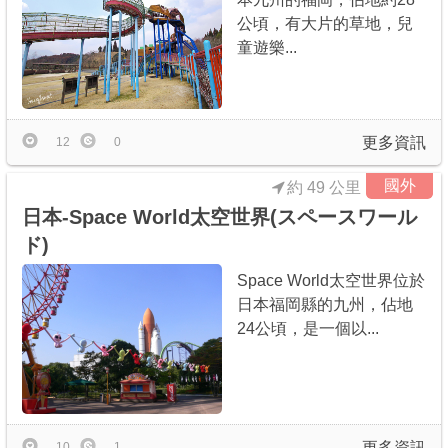
公頃，有大片的草地，兒
童遊樂...
更多資訊
12
0
國外
約 49 公里
日本-Space World太空世界(スペースワール
ド)
Space World太空世界位於
日本福岡縣的九州，佔地
24公頃，是一個以...
更多資訊
10
1