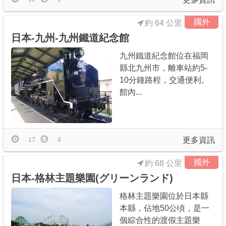
國外
約 64 公里
日本-九州-九州鐵道紀念館
九州鐵道紀念館位在福岡
縣北九州市，離車站約5-
10分鐘路程，交通便利。
館內...
更多資訊
17
4
國外
約 68 公里
日本-格林主題樂園(グリーンランド)
格林主題樂園位於日本縣
本縣，佔地50公頃，是一
個綜合性的渡假主題樂