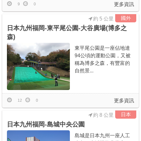
更多資訊
9
0
國外
約 5 公里
日本九州福岡-東平尾公園-大谷廣場(博多之
森)
東平尾公園是一座佔地達
94公頃的運動公園，又被
稱為博多之森，有豐富的
自然景...
更多資訊
12
0
日本
約 8 公里
日本九州福岡-島城中央公園
島城是日本九州一座人工