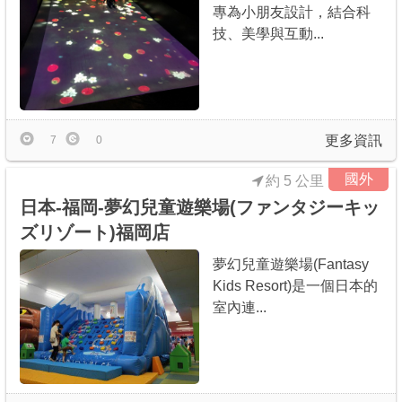
專為小朋友設計，結合科
商家合作
技、美學與互動...
推薦景點
更多資訊
7
0
討論區
國外
約 5 公里
聯絡我們
日本-福岡-夢幻兒童遊樂場(ファンタジーキッ
ズリゾート)福岡店
APP下載
夢幻兒童遊樂場(Fantasy
Kids Resort)是一個日本的
室內連...