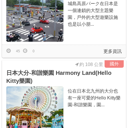
城島高原パーク在日本是
一個連鎖的大型主題樂
園，戶外的大型遊樂設施
也是以小朋...
更多資訊
45
0
國外
約 108 公里
日本大分-和諧樂園 Harmony Land(Hello
Kitty樂園)
位在日本北九州的大分也
有一座可愛的Hello Kitty樂
園-和諧樂園，園...