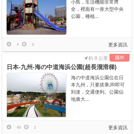
小島，生活機能非常齊
全，裡面有一座大型中央
公園，種植...
更多資訊
4
0
國外
約 8 公里
日本-九州-海の中道海浜公園(超長溜滑梯)
海の中道海浜公園位在日
本九州，只要搭乘JR即可
到達，交通便利。公園佔
地廣大...
更多資訊
40
2