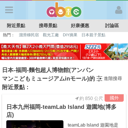
歡迎加入
附近景點
搜尋景點
好康優惠
討論區
APP登入
熱門：
溜滑梯民宿
觀光工廠
DIY摘果
日本親子景點
特色遊戲場
親子住房優惠
台北親子餐廳
溫泉泡湯SPA
首 頁
搜尋景點
日本-福岡-麵包超人博物館(アンパン
マンこどもミュージアムinモール)的
進階搜尋
好康優惠
附近景點 :
國外
約 850 公尺
最新消息
日本九州福岡-teamLab Island 遊園地(博多
店)
最新留言
teamLab Island 遊園地是