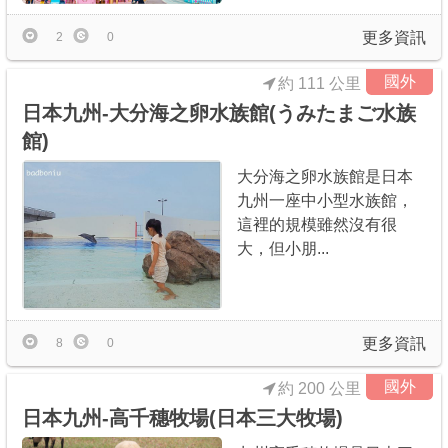
更多資訊
2
0
國外
約 111 公里
日本九州-大分海之卵水族館(うみたまご水族
館)
大分海之卵水族館是日本
九州一座中小型水族館，
這裡的規模雖然沒有很
大，但小朋...
更多資訊
8
0
國外
約 200 公里
日本九州-高千穗牧場(日本三大牧場)