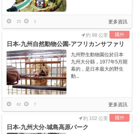
更多資訊
23
1
國外
約 98 公里
日本-九州自然動物公園-アフリカンサファリ
九州野生動物園位於日本
九州大分縣，1977年5月開
幕的，是日本最大的野生
動...
更多資訊
62
7
國外
約 102 公里
日本-九州大分-城島高原パーク