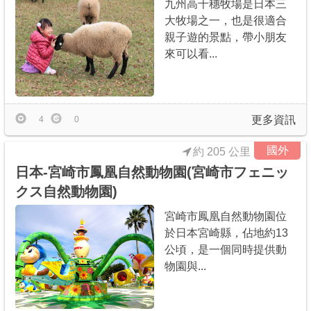
九州高千穗牧場是日本三
大牧場之一，也是很適合
親子遊的景點，帶小朋友
來可以看...
更多資訊
4
0
國外
約 205 公里
日本-宮崎市鳳凰自然動物園(宮崎市フェニッ
クス自然動物園)
宮崎市鳳凰自然動物園位
於日本宮崎縣，佔地約13
公頃，是一個同時提供動
物園與...