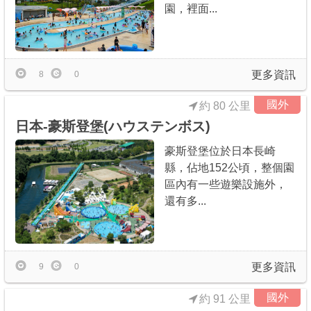
園，裡面...
更多資訊
8
0
國外
約 80 公里
日本-豪斯登堡(ハウステンボス)
豪斯登堡位於日本長崎
縣，佔地152公頃，整個園
區內有一些遊樂設施外，
還有多...
更多資訊
9
0
國外
約 91 公里