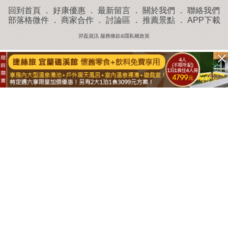
回到首頁
．
好康優惠
．
最新留言
．
關於我們
．
聯絡我們
部落格微件
．
商家合作
．
討論區
．
推薦景點
．
APP下載
羿磊資訊 服務條款&隱私權政策
收藏
評分
去過
附近景點
部落客分享