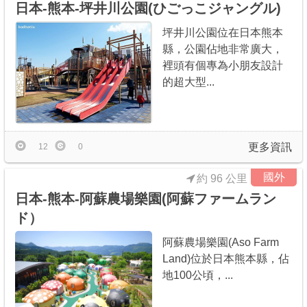
日本-熊本-坪井川公園(ひごっこジャングル)
坪井川公園位在日本熊本
縣，公園佔地非常廣大，
裡頭有個專為小朋友設計
的超大型...
更多資訊
12
0
國外
約 96 公里
日本-熊本-阿蘇農場樂園(阿蘇ファームラン
ド）
阿蘇農場樂園(Aso Farm
Land)位於日本熊本縣，佔
地100公頃，...