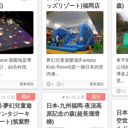
)
ッズリゾート)福岡店
森)
Island 遊園地是專
夢幻兒童遊樂場(Fantasy
東平
計，結合科技、
Kids Resort)是一個日本的室
公頃
.
內連...
博多
景...
更多資訊
更多資訊
9
0
12
國外
國外
 21 公里
約 26 公里
岡-夢幻兒童遊
日本-九州福岡-夜須高
日本-
ァンタジーキ
原記念の森(超長溜滑
空世
ート)筑紫野
梯)