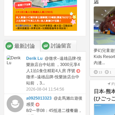
店
討論留言
最新討論
夢幻兒童遊樂場
Kids Re
Derik Lu
@
徵求--遠雄品牌-悅
內連...
樂旅店台中站前 ，3000元享4
人1泊1食住精彩4人房 序號
13
1
徵求--遠雄品牌-悅樂旅店台中
站前 ，3...
約
2026-08-04 11:54:56
日本-熊
(ひごっ
a0925013323
@
走馬瀨出遊後
感受
8/2一早08：45抵達二樓餐廳，