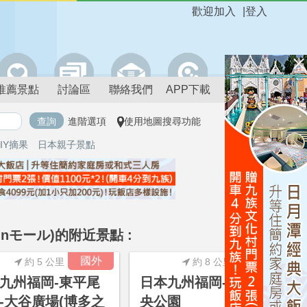
歡迎加入
|
登入
推薦景點
討論區
聯絡我們
APP下載
進階選項
使用地圖搜尋功能
IY摘果
日本親子景點
モール)的附近景點 :
進階搜尋
國外
日本
約 5 公里
約 8 公里
九州福岡-東平尾
日本九州福岡-島城中
-大谷廣場(博多之
央公園