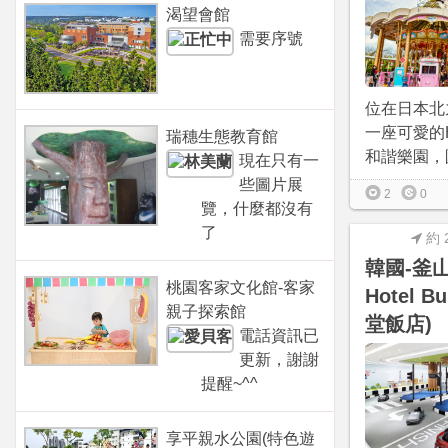
渴望會館
需要序號
位在日本北
一座可愛的Hel
瑞穗生態教育館
和諧樂園，園
現在只有一
些圖片展
2
0
覽，什麼都沒有
了
約 
韓國-釜山-
桃園客家文化館-客家
Hotel 
親子探索館
堂飯店)
電話資訊已
更新，謝謝
提醒~^^
享平親水公園(特色遊