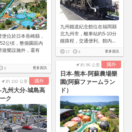
九州鐵道紀念館位在福岡縣
北九州市，離車站約5-10分
登堡位於日本長崎縣，
鐘路程，交通便利。館內...
152公頃，整個園區內
些遊樂設施外，還有
更多資訊
17
4
國外
約 96 公里
更多資訊
0
日本-熊本-阿蘇農場樂
國外
園(阿蘇ファームラン
約 102 公里
-九州大分-城島高
ド）
ーク