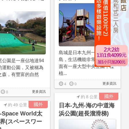
島城是日本九州一座人工小
島，生活機能非常齊全，裡
尾公園是一座佔地達94
面有一座大型中央公園，種
的運動公園，又被稱為
植...
之森，有豐富的自然
更多資訊
4
0
更多資訊
0
國外
約 8 公里
國外
日本-九州-海の中道海
約 49 公里
Space World太
浜公園(超長溜滑梯)
界(スペースワー