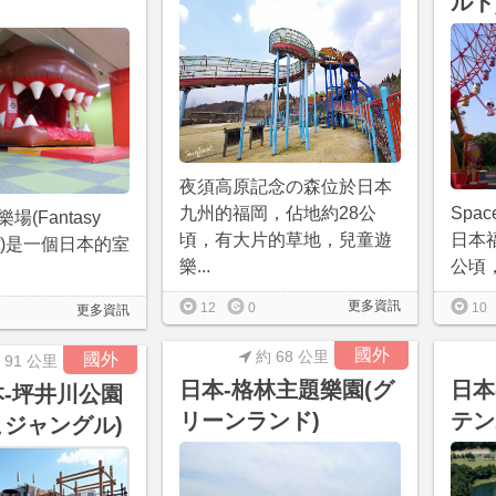
ルド
夜須高原記念の森位於日本
九州的福岡，佔地約28公
Spa
(Fantasy
頃，有大片的草地，兒童遊
日本
sort)是一個日本的室
樂...
公頃，
更多資訊
12
0
10
更多資訊
國外
約 68 公里
國外
 91 公里
日本-格林主題樂園(グ
日本
本-坪井川公園
リーンランド)
テン
こジャングル)