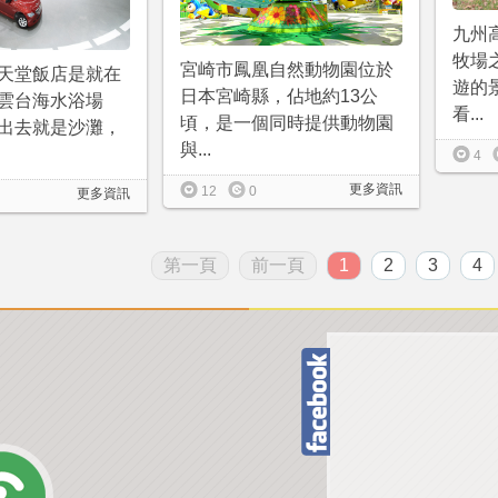
九州
牧場
宮崎市鳳凰自然動物園位於
天堂飯店是就在
遊的
日本宮崎縣，佔地約13公
雲台海水浴場
看...
頃，是一個同時提供動物園
出去就是沙灘，
與...
4
更多資訊
12
0
更多資訊
第一頁
前一頁
1
2
3
4