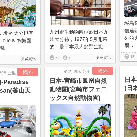
城島
個連
九州野生動物園位於日本九
九州的大分也有
外的
州大分縣，1977年5月開幕
lo Kitty樂園-
朋...
的，是日本最大的野生動...
...
45
更多資訊
62
7
更多資訊
國外
約 205 公里
國外
208 公里
日本
日本-宮崎市鳳凰自然
Paradise
(日
動物園(宮崎市フェニ
Busan(釜山天
ックス自然動物園)