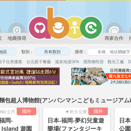
言
地圖搜尋
商家合作
類別：
搜尋：
親子住房優惠
台北親子餐廳
溫泉泡湯SPA
溜滑梯民宿
觀光工廠
D
-麵包超人博物館(アンパンマンこどもミュージアムin
國外
國外
850 公尺
約 5 公里
福岡-
日本-福岡-夢幻兒童遊
日本
 Island 遊園
樂場(ファンタジーキ
公園