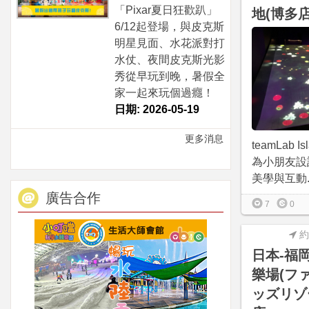
「Pixar夏日狂歡趴」
地(博多店
6/12起登場，與皮克斯
明星見面、水花派對打
水仗、夜間皮克斯光影
秀從早玩到晚，暑假全
家一起來玩個過癮！
日期: 2026-05-19
更多消息
teamLab 
為小朋友設
美學與互動..
廣告合作
7
0
約
日本-福
樂場(フ
ッズリゾ