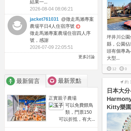
結果一...
2026-08-04 08:06:21
jacket761031
@
徵走馬瀨專案
農場平日4人住宿序號
徵走馬瀨專案農場住宿四人序
坪井川公園
號，感謝
縣，公園佔
2026-07-09 22:05:51
頭有個專為
更多討論
大型...
12
0
最新景點
最新留言
約 
日本大分
正實親子農場
Harmony
可以免費餵鳥
Kitty樂園
類，門票150
可以折抵，有大...