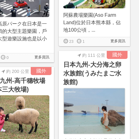
阿蘇農場樂園(Aso Farm
Land)位於日本熊本縣，佔
高原パーク在日本是一
地100公頃，...
鎖的大型主題樂園，戶
大型遊樂設施也是以小
更多資訊
23
1
國外
約 111 公里
更多資訊
0
日本九州-大分海之卵
國外
約 200 公里
水族館(うみたまご水
九州-高千穗牧場
族館)
本三大牧場)