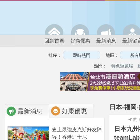
回到首頁
好康優惠
最新消息
最新留
排序：
地區：
熱門：
特色遊戲場
日本-福岡
好康優惠
最新消息
約 
日本九州
史上最強皮克斯好友陣
teamLab
容！香港迪士尼