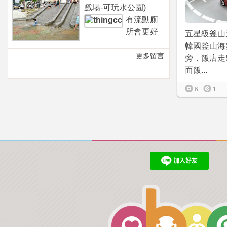
戲場-可玩水公園)
有流動廁
所會更好
五星級釜山
韓國釜山海
更多留言
旁，飯店走
而飯...
6
1