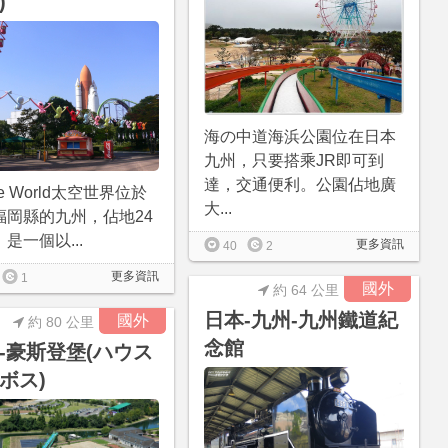
)
海の中道海浜公園位在日本
九州，只要搭乘JR即可到
達，交通便利。公園佔地廣
ce World太空世界位於
大...
福岡縣的九州，佔地24
是一個以...
更多資訊
40
2
更多資訊
1
國外
約 64 公里
日本-九州-九州鐵道紀
國外
約 80 公里
念館
-豪斯登堡(ハウス
ボス)