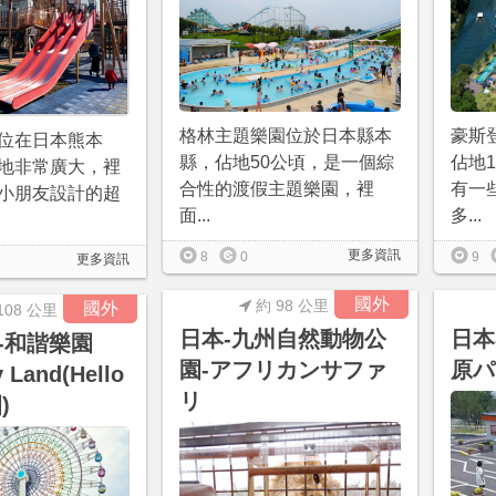
格林主題樂園位於日本縣本
豪斯
位在日本熊本
縣，佔地50公頃，是一個綜
佔地
地非常廣大，裡
合性的渡假主題樂園，裡
有一
小朋友設計的超
面...
多...
更多資訊
8
0
9
更多資訊
國外
約 98 公里
國外
108 公里
日本-九州自然動物公
日本
-和諧樂園
園-アフリカンサファ
原パ
 Land(Hello
リ
)