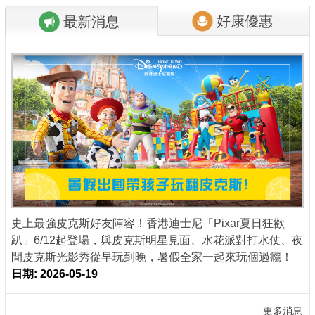
好康優惠
最新消息
商家合作
推薦景點
討論區
聯絡我們
APP下載
史上最強皮克斯好友陣容！香港迪士尼「Pixar夏日狂歡
趴」6/12起登場，與皮克斯明星見面、水花派對打水仗、夜
間皮克斯光影秀從早玩到晚，暑假全家一起來玩個過癮！
日期: 2026-05-19
更多消息