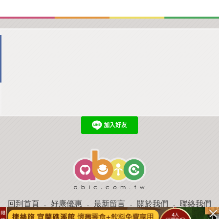
回到首頁
．
好康優惠
．
最新留言
．
關於我們
．
聯絡我們
部落格微件
．
商家合作
．
討論區
．
推薦景點
．
APP下載