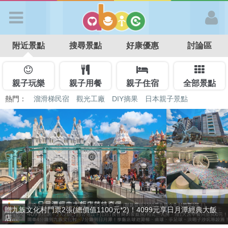
歡迎加入
附近景點
搜尋景點
好康優惠
討論區
APP登入
首 頁
親子玩樂
親子用餐
親子住宿
全部景點
熱門：
溜滑梯民宿
觀光工廠
DIY摘果
日本親子景點
特色遊戲場
親子住房優惠
台北親子餐廳
溫泉泡湯SPA
搜尋景點
好康優惠
最新消息
贈九族文化村門票2張(總價值1100元*2)！4099元享日月潭經典大飯
最新留言
店...