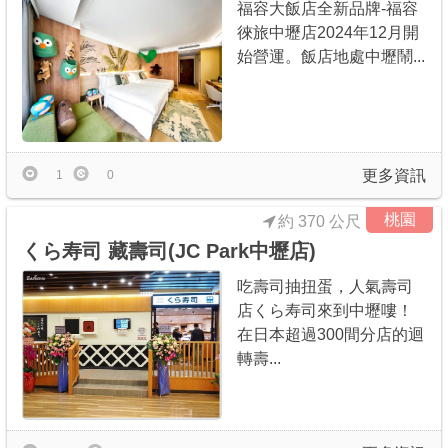
福容大飯店全新品牌-福容
徠旅中壢店2024年12月開
始營運。飯店地處中壢鬧...
更多資訊
1
0
桃園
約 370 公尺
くら寿司 藏壽司(JC Park中壢店)
吃壽司抽扭蛋，人氣壽司
店くら寿司來到中壢嘍！
在日本超過300間分店的迴
轉壽...