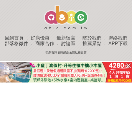
回到首頁
．
好康優惠
．
最新留言
．
關於我們
．
聯絡我們
部落格微件
．
商家合作
．
討論區
．
推薦景點
．
APP下載
羿磊資訊 服務條款&隱私權政策
收藏
評分
去過
附近景點
部落客分享