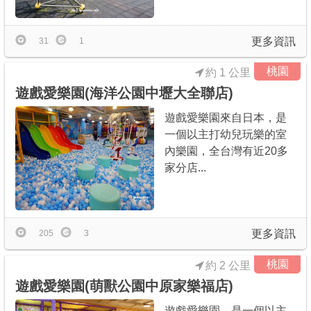
更多資訊
31
1
桃園
約 1 公里
遊戲愛樂園(海洋公園中壢大全聯店)
遊戲愛樂園來自日本，是
一個以主打幼兒玩樂的室
內樂園，全台灣有近20多
家分店...
更多資訊
205
3
桃園
約 2 公里
遊戲愛樂園(萌獸公園中原家樂福店)
遊戲愛樂園，是一個以主