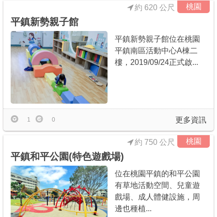
桃園
約 620 公尺
平鎮新勢親子館
平鎮新勢親子館位在桃園
平鎮南區活動中心A棟二
樓，2019/09/24正式啟...
更多資訊
1
0
桃園
約 750 公尺
平鎮和平公園(特色遊戲場)
位在桃園平鎮的和平公園
有草地活動空間、兒童遊
戲場、成人體健設施，周
邊也種植...