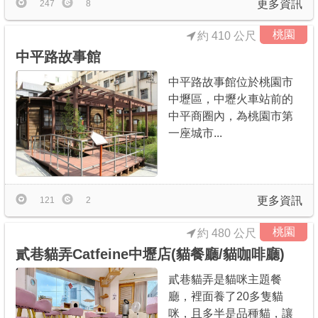
更多資訊
247
8
桃園
約 410 公尺
中平路故事館
中平路故事館位於桃園市
中壢區，中壢火車站前的
中平商圈內，為桃園市第
一座城市...
更多資訊
121
2
桃園
約 480 公尺
貳巷貓弄Catfeine中壢店(貓餐廳/貓咖啡廳)
貳巷貓弄是貓咪主題餐
廳，裡面養了20多隻貓
咪，且多半是品種貓，讓