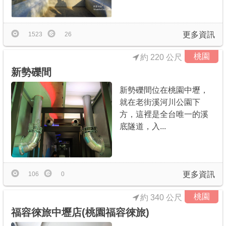
商家合作
更多資訊
1523
26
推薦景點
桃園
約 220 公尺
新勢礫間
討論區
新勢礫間位在桃園中壢，
就在老街溪河川公園下
聯絡我們
方，這裡是全台唯一的溪
底隧道，入...
APP下載
更多資訊
106
0
桃園
約 340 公尺
福容徠旅中壢店(桃園福容徠旅)