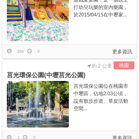
打幼兒玩樂的室內樂園，
於2015/04/15在中壢家...
更多資訊
260
5
桃園
約 2 公里
莒光環保公園(中壢莒光公園)
莒光環保公園位在桃園市
中壢區，佔地2.03公頃，
設有散步步道、草皮活動
空間...
更多資訊
3
0