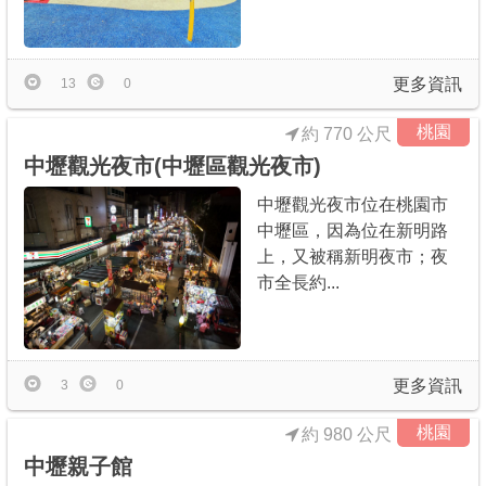
更多資訊
13
0
桃園
約 770 公尺
中壢觀光夜市(中壢區觀光夜市)
中壢觀光夜市位在桃園市
中壢區，因為位在新明路
上，又被稱新明夜市；夜
市全長約...
更多資訊
3
0
桃園
約 980 公尺
中壢親子館