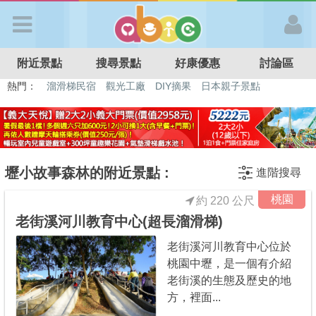
歡迎加入
附近景點
搜尋景點
好康優惠
討論區
APP登入
熱門：
溜滑梯民宿
觀光工廠
DIY摘果
日本親子景點
特色遊戲場
親子住房優惠
台北親子餐廳
溫泉泡湯SPA
首 頁
搜尋景點
壢小故事森林的附近景點 :
進階搜尋
桃園
約 220 公尺
好康優惠
老街溪河川教育中心(超長溜滑梯)
老街溪河川教育中心位於
最新消息
桃園中壢，是一個有介紹
老街溪的生態及歷史的地
最新留言
方，裡面...