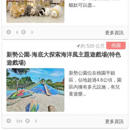
貓奴可以盡...
更多資訊
6
0
桃園
約 520 公尺
新勢公園-海底大探索海洋風主題遊戲場(特色
遊戲場)
新勢公園位在桃園平鎮
區，佔地超過4.6公頃，園
區內擁有多元設施，有兒
童遊樂...
更多資訊
324
5