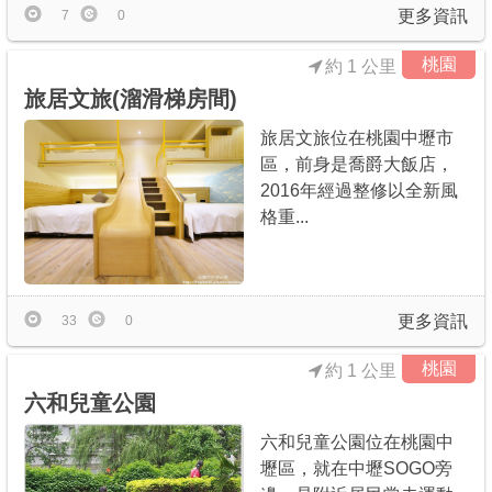
更多資訊
7
0
桃園
約 1 公里
旅居文旅(溜滑梯房間)
旅居文旅位在桃園中壢市
區，前身是喬爵大飯店，
2016年經過整修以全新風
格重...
更多資訊
33
0
桃園
約 1 公里
六和兒童公園
六和兒童公園位在桃園中
壢區，就在中壢SOGO旁