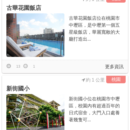
古華花園飯店
古華花園飯店位在桃園市
中壢區，是中壢第一個五
星級飯店，華麗寬敞的大
廳打造出...
更多資訊
13
1
桃園
約 1 公里
新街國小
新街國小位在桃園市中壢
區，校園內有超過百年的
日式宿舍，大門入口處養
著幾隻可...