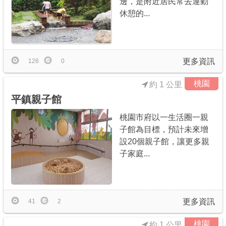
邊，是附近居民常去運動
休憩的...
更多資訊
126
0
桃園
約 1 公里
平鎮親子館
桃園市府以一生活圈一親
子館為目標，預計未來增
設20個親子館，讓更多親
子家庭...
更多資訊
41
2
桃園
約 1 公里