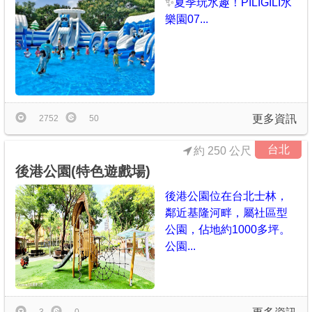
✨
夏季玩水趣！PILIGILI水
樂園07...
更多資訊
2752
50
台北
約 250 公尺
後港公園(特色遊戲場)
後港公園位在台北士林，
鄰近基隆河畔，屬社區型
公園，佔地約1000多坪。
公園...