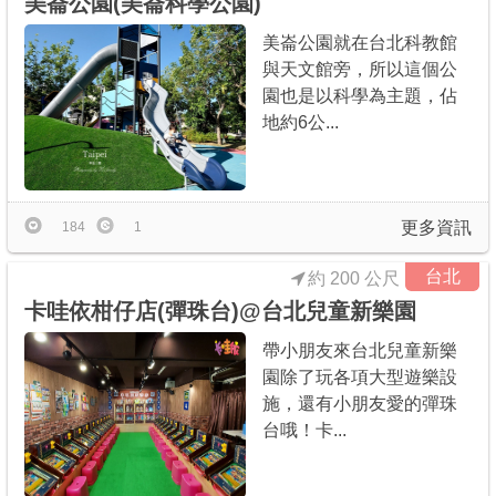
美崙公園(美崙科學公園)
美崙公園就在台北科教館
與天文館旁，所以這個公
園也是以科學為主題，佔
地約6公...
更多資訊
184
1
台北
約 200 公尺
卡哇依柑仔店(彈珠台)@台北兒童新樂園
帶小朋友來台北兒童新樂
園除了玩各項大型遊樂設
施，還有小朋友愛的彈珠
台哦！卡...