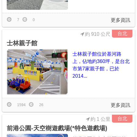
更多資訊
7
0
台北
約 910 公尺
士林親子館
士林親子館位於基河路
上，佔地約360坪，是台北
市第7家親子館，已於
2014...
更多資訊
1594
26
台北
約 1 公里
前港公園-天空樹遊戲場(*特色遊戲場)