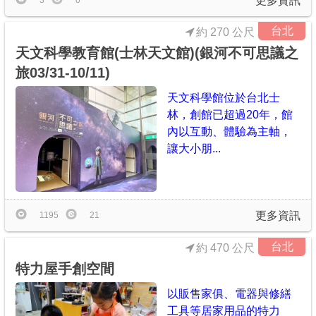
更多資訊
3
0
台北
約 270 公尺
天文科學教育館(士林天文館)(銀河不可思議之
旅03/31-10/11)
天文科學館位於台北士
林，創館已超過20年，館
內以互動、體驗為主軸，
讓大小朋...
更多資訊
1195
21
台北
約 470 公尺
特力屋手創空間
以販售家俱、電器與修繕
工具等居家用品的特力