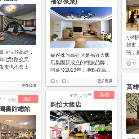
福容徠旅)
小樹
雄市，
飯店位於高雄，
的，是
福容徠旅高雄店是福容大飯
與七賢路交叉
店集團新成立的輕旅品牌，
78
夜市也不會太
開幕於2023年；地點在高...
更多資訊
0
0
更多資訊
高雄
高雄
約 1 公里
高雄
約 1 公里
鈞怡大飯店
圖書館總館