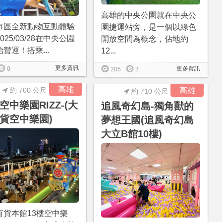
高雄的中央公園就在中央公
市區全新動物互動體驗
園捷運站旁，是一個以綠色
025/03/28在中央公園
開放空間為概念，佔地約
營運！搭乘...
12...
更多資訊
更多資訊
0
205
3
高雄
約 700 公尺
高雄
約 710 公尺
空中樂園RIZZ-(大
追風奇幻島-獨角獸的
貨空中樂園)
夢想王國(追風奇幻島
大立B館10樓)
百貨本館13樓空中樂