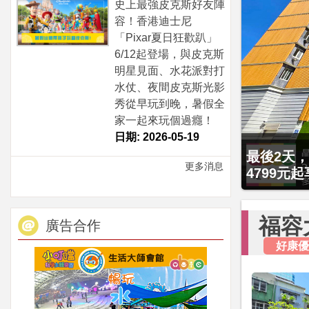
史上最強皮克斯好友陣
容！香港迪士尼
「Pixar夏日狂歡趴」
6/12起登場，與皮克斯
明星見面、水花派對打
水仗、夜間皮克斯光影
秀從早玩到晚，暑假全
家一起來玩個過癮！
日期: 2026-05-19
最後2天，
更多消息
4799元
福容
廣告合作
好康優