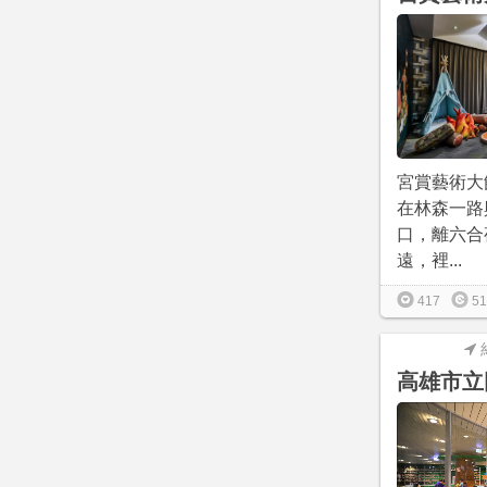
宮賞藝術大
在林森一路
口，離六合
遠，裡...
417
51
高雄市立