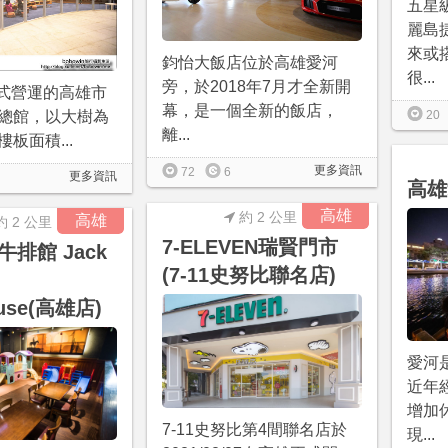
五星
麗島
來或
鈞怡大飯店位於高雄愛河
很...
旁，於2018年7月才全新開
/1正式營運的高雄市
幕，是一個全新的飯店，
總館，以大樹為
20
離...
板面積...
更多資訊
72
6
更多資訊
高雄
高雄
約 2 公里
高雄
約 2 公里
7-ELEVEN瑞賢門市
排館 Jack
(7-11史努比聯名店)
ouse(高雄店)
愛河
近年
增加
7-11史努比第4間聯名店於
現...