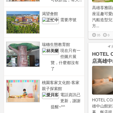
高雄苓雅區
渴望會館
座逗趣可愛
需要序號
汽船造型兒
方...
35
0
瑞穗生態教育館
現在只有一
HOTEL 
些圖片展
店高雄中
覽，什麼都沒有
了
桃園客家文化館-客家
親子探索館
電話資訊已
HOTEL C
更新，謝謝
雄中山館於20
提醒~^^
幕，飯店提..