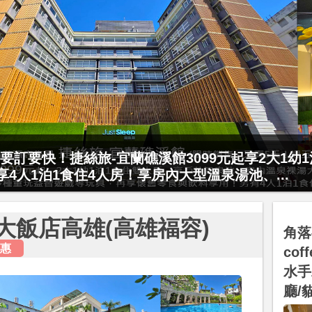
要訂要快！捷絲旅-宜蘭礁溪館3099元起享2大1幼
起享4人1泊1食住4人房！享房內大型溫泉湯池、...
大飯店高雄(高雄福容)
角落有
惠
co
水手
廳/