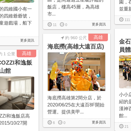
園，在
飯店，樓高45層，為高雄
並重新
的四維國小有一
市...
的四維爺爺號，
111
童遊戲場，船下
更多資訊
11
0
高雄
約 960 公尺
金石
更多資訊
海底撈(高雄大遠百店)
員體
高雄
約 1 公里
COZZI和逸飯
山館
小小
海底撈高雄第2間分店，於
紹的
2020/06/25在大遠百8F開始
漢神
營運。提供美甲...
館...
OZZI和逸飯店高
更多資訊
15/10/27開
6
0
21
.