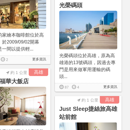
光榮碼頭
的家繪本咖啡館位於高
於2009/09/02開幕
一間以提供輕...
光榮碼頭位於高雄，原為高
更多資訊
2
雄港的13號碼頭，因過去專
門是用來做軍用運輸的碼
高雄
約 1 公里
頭...
福華大飯店
更多資訊
87
4
高雄
約 1 公里
Just Sleep捷絲旅高雄
站前館