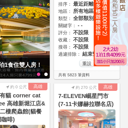
最近距離
排序：
所有地區
地區：
全部類別
類型：
- -
關鍵字：
不設限
評分：
不設限
收藏：
不設限
搜尋：
結束營業
過濾排除：
1泊1食住雙人房！
贈九族文化村門票2張(總價值1
大2幼(115公分以下)1泊1食升
共有 5823 筆資料
高雄
約 0 公尺
高雄
約 270 公尺
貓 corner cat
7-ELEVEN崛星門市
ffee 高雄新堀江店&
(7-11卡娜赫拉聯名店)
二棲爬蟲館(貓餐
貓咖啡)