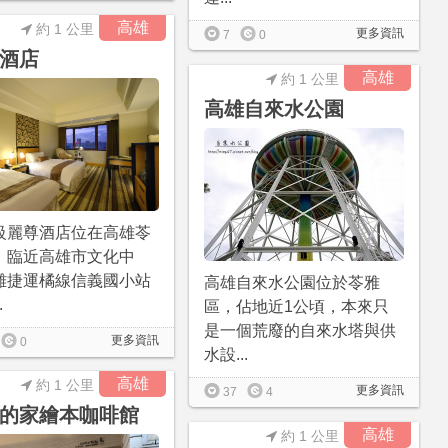
高雄
約 1 公里
更多資訊
7
0
酒店
高雄
約 1 公里
高雄自來水公園
級麗尊酒店位在高雄苓
，臨近高雄市文化中
離捷運橘線信義國小站
高雄自來水公園位於苓雅
.
區，佔地近1公頃，本來只
是一個荒廢的自來水塔與供
更多資訊
0
水設...
高雄
約 1 公里
更多資訊
37
4
的家繪本咖啡館
高雄
約 1 公里