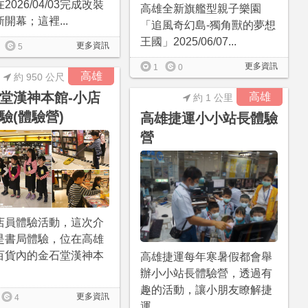
2026/04/03完成改裝
高雄全新旗艦型親子樂園
開幕；這裡...
「追風奇幻島-獨角獸的夢想
王國」2025/06/07...
更多資訊
5
更多資訊
1
0
高雄
約 950 公尺
堂漢神本館-小店
高雄
約 1 公里
驗(體驗營)
高雄捷運小小站長體驗
營
店員體驗活動，這次介
是書局體驗，位在高雄
百貨內的金石堂漢神本
高雄捷運每年寒暑假都會舉
辦小小站長體驗營，透過有
趣的活動，讓小朋友瞭解捷
更多資訊
4
運...