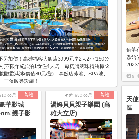
角落有
蟲館
另加價！高雄福容大飯店3999元享2大2小(150公
2023/
人(不限年紀)1泊1食住4人房，每房贈滾珠精油棒*2
數贈霜淇淋(價值80元/隻)！享飯店泳池、SPA池、
9
、三溫暖等設施！
高雄
高雄
610 公尺
約 680 公尺
天使
9豪華影城
湯姆貝貝親子樂園 (高
區
boom!親子影
雄大立店)