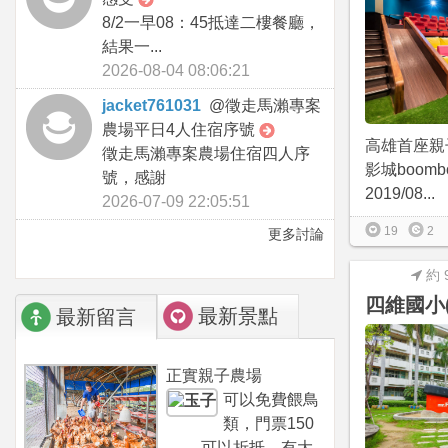
8/2一早08：45抵達二樓餐廳，
結果一...
2026-08-04 08:06:21
jacket761031
@
徵走馬瀨專案
農場平日4人住宿序號
高雄首座親子
徵走馬瀨專案農場住宿四人序
影城boom
號，感謝
2019/08...
2026-07-09 22:05:51
19
2
更多討論
約 
四維國小
最新景點
最新留言
正實親子農場
可以免費餵鳥
類，門票150
可以折抵，有大...