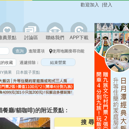
歡迎加入
|
登入
推薦景點
討論區
聯絡我們
APP下載
進階選項
使用地圖搜尋功能
我的收藏
過濾排除：
IY摘果
日本親子景點
(貓餐廳/貓咖啡)的附近景點 :
搜 尋