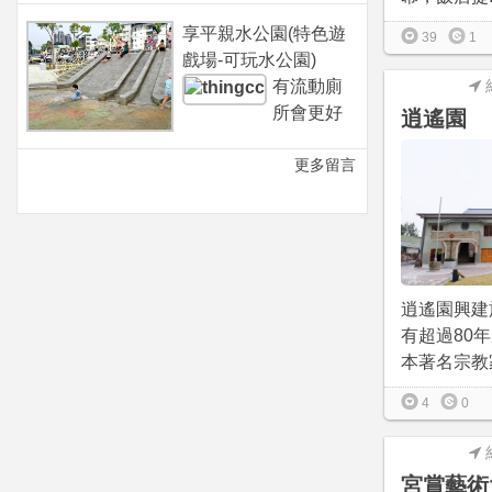
享平親水公園(特色遊
39
1
戲場-可玩水公園)
有流動廁
所會更好
逍遙園
更多留言
逍遙園興建
有超過80
本著名宗教家
4
0
宮賞藝術