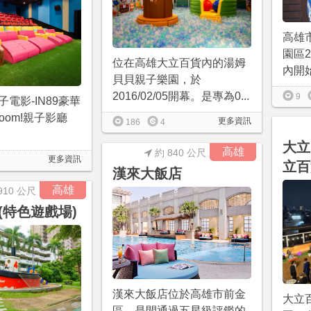
高雄
園區2
位在高雄大立百貨內的湯姆
內開始
貝貝親子樂園，於
2016/02/05開幕。是專為0...
9
電影-IN89豪華
boom!親子影廳
更多資訊
186
4
大立
高雄
約 840 公尺
更多資訊
立百
漢來大飯店
高雄
910 公尺
(特色遊戲場)
漢來大飯店位於高雄市前金
大立
區，是間通過五星級評鑑的