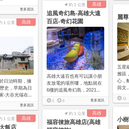
高雄
約 1 公里
更多資訊
追風奇幻島-高雄大遠
麗尊
百店-奇幻花園
高雄
約 1 公里
五星
雅區
高雄大遠百也有可以讓小朋
心，
於日治時期，擁
友放電的場所嘍，地點就在
與文..
年歷史，早期為日
6樓的追風奇幻島，2021...
-大谷光瑞在...
11
更多資訊
2
0
更多資訊
高雄
約 1 公里
高雄
約 1 公里
小樹
福容徠旅高雄店(高雄
大飯店