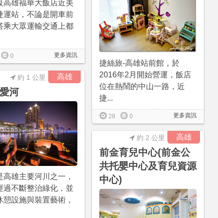
級高雄福華大飯店近美
捷運站，不論是開車前
搭乘大眾運輸交通上都
更多資訊
0
捷絲旅-高雄站前館，於
2016年2月開始營運，飯店
高雄
約 1 公里
位在熱鬧的中山一路，近
愛河
捷...
更多資訊
28
0
高雄
約 2 公里
前金育兒中心(前金公
共托嬰中心及育兒資源
是高雄主要河川之一，
中心)
經過不斷整治綠化，並
休憩設施與裝置藝術，