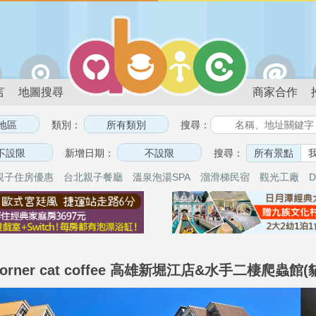
言
地圖搜尋
商家合作
類別：
搜尋：
新增日期：
搜尋：
所有景點
親子住房優惠
台北親子餐廳
溫泉泡湯SPA
溜滑梯民宿
觀光工廠
D
orner cat coffee 高雄新堀江店&水手二棲爬蟲館