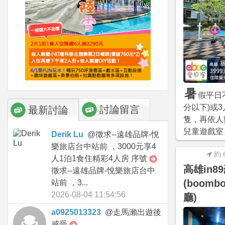
暑
假平日不
分以下)或3
討論留言
最新討論
隻，再依人
兒童遊戲室
Derik Lu
@
徵求--遠雄品牌-悅
樂旅店台中站前 ，3000元享4
約 
人1泊1食住精彩4人房 序號
高雄in8
徵求--遠雄品牌-悅樂旅店台中
(boom
站前 ，3...
2026-08-04 11:54:56
廳)
a0925013323
@
走馬瀨出遊後
感受