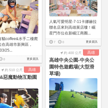
人氣可愛明星-7-11卡娜赫拉
聯名店來到高雄展店嘍！崛
星門市位在新崛江商圈...
貓coffee&水手二棲爬
更多資訊
7
0
位在高雄市新興區，
03/25...
高雄
約 400 公尺
更多資訊
高雄中央公園-中央公
0
園特色遊戲場(大型滑
高雄
約 510 公尺
草場)
&惡魔動物互動園