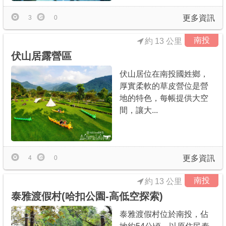
更多資訊
3
0
南投
約 13 公里
伏山居露營區
伏山居位在南投國姓鄉，
厚實柔軟的草皮營位是營
地的特色，每帳提供大空
間，讓大...
更多資訊
4
0
南投
約 13 公里
泰雅渡假村(哈扣公園-高低空探索)
泰雅渡假村位於南投，佔