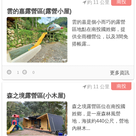
南投
約 11 公里
雲的嘉露營區(露營小屋)
雲的嘉是個小而巧的露營
區地點在南投國姓鄉，提
供全雨棚營位，以及3間免
搭帳露...
更多資訊
1
0
南投
約 11 公里
森之境露營區(小木屋)
森之境露營區位在南投國
姓鄉，是一座森林風營
地，海拔約440公尺，營地
內林木...