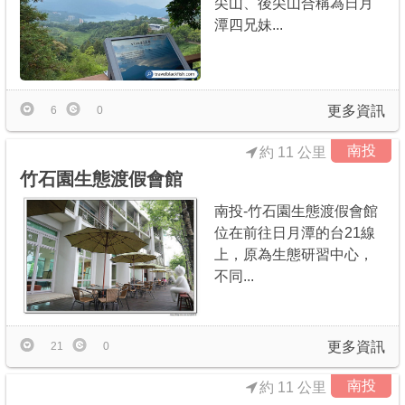
尖山、後尖山合稱為日月
潭四兄妹...
更多資訊
6
0
南投
約 11 公里
竹石園生態渡假會館
南投-竹石園生態渡假會館
位在前往日月潭的台21線
上，原為生態研習中心，
不同...
更多資訊
21
0
南投
約 11 公里