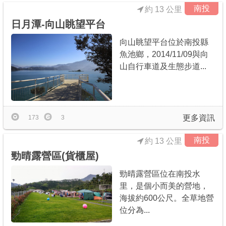
南投
約 13 公里
日月潭-向山眺望平台
向山眺望平台位於南投縣
魚池鄉，2014/11/09與向
山自行車道及生態步道...
更多資訊
173
3
南投
約 13 公里
勁晴露營區(貨櫃屋)
勁晴露營區位在南投水
里，是個小而美的營地，
海拔約600公尺。全草地營
位分為...