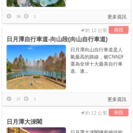
更多資訊
56
1
南投
約 12 公里
日月潭自行車道-向山段(向山自行車道)
日月潭向山自行車道是人
氣最高的路線，被CNN評
選為全球十大最美自行車
道。連...
更多資訊
27
1
南投
約 12 公里
日月潭大淶閣
日月潭大淶閣擁有絕佳的