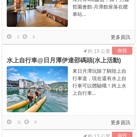
哲園會館-月潭館座落在纜
車站...
更多資訊
2
0
南投
約 13 公里
水上自行車@日月潭伊達邵碼頭(水上活動)
來日月潭玩除了騎陸上自
行車道，現在還有水上自
行車可以體驗哦！跨上水
上自行車...
更多資訊
11
0
南投
約 13 公里