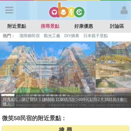
歡迎加入
附近景點
搜尋景點
好康優惠
討論區
APP登入
熱門：
特色遊戲場
親子住房優惠
台北親子餐廳
溫泉泡湯SPA
溜滑梯民宿
觀光工廠
DIY摘果
日本親子景點
首 頁
搜尋景點
好康優惠
贈九族文化村門票2張(總價值1100元*2)！4099元享日月潭經典大飯
最新消息
店...
微笑58民宿的附近景點 :
最新留言
搜 尋