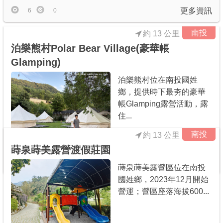
更多資訊
6
0
南投
約 13 公里
泊樂熊村Polar Bear Village(豪華帳
Glamping)
泊樂熊村位在南投國姓
鄉，提供時下最夯的豪華
帳Glamping露營活動，露
住...
南投
約 13 公里
蒔泉蒔美露營渡假莊園
更多資訊
0
0
蒔泉蒔美露營區位在南投
國姓鄉，2023年12月開始
營運；營區座落海拔600...