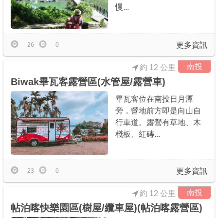
慢...
更多資訊
26
0
南投
約 12 公里
Biwak畢瓦客露營區(水管屋/露營車)
畢瓦客位在南投日月潭
旁，營地前方即是向山自
行車道。露營有草地、木
棧板、紅磚...
更多資訊
23
0
南投
約 12 公里
帖泊喀快樂園區(樹屋/纜車屋)(帖泊喀露營區)