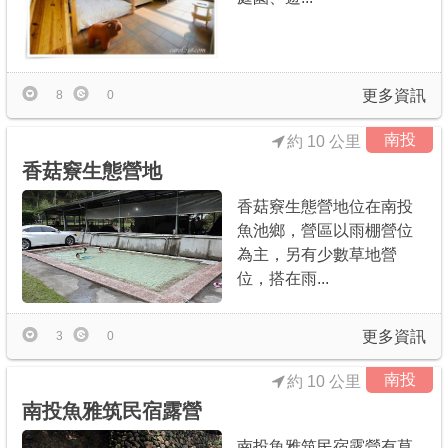
更多資訊
8
0
南投
約 10 公里
香菇竂生態營地
香菇竂生態營地位在南投
魚池鄉，營區以雨棚營位
為主，另有少數草地營
位，搭在雨...
更多資訊
3
0
南投
約 10 公里
南投魚雅筑民宿露營
南投魚雅筑民宿露營有草