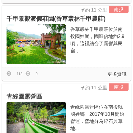
南投
約 11 公里
千甲景觀渡假莊園(香草叢林千甲農莊)
香草叢林千甲農莊位於南
投國姓鄉，園區佔地約2.9
頃，這裡結合了露營與民
宿，...
更多資訊
113
0
南投
約 11 公里
青綠園露營區
青綠園露營區位在南投縣
國姓鄉，2017年10月開始
營運，營地分為碎石與草
地...