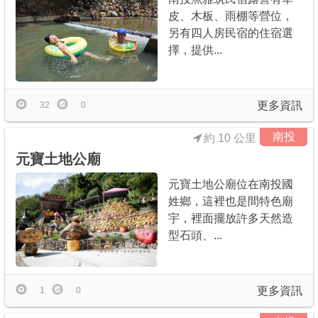
皮、木板、雨棚等營位，
另有四人房民宿的住宿選
擇，提供...
更多資訊
32
0
南投
約 10 公里
元寶土地公廟
元寶土地公廟位在南投國
姓鄉，這裡也是間特色廟
宇，裡面擺放許多天然造
型石頭、...
更多資訊
1
0