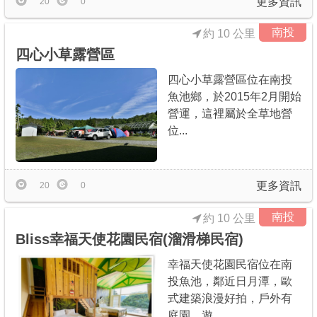
更多資訊
20
0
南投
約 10 公里
四心小草露營區
四心小草露營區位在南投
魚池鄉，於2015年2月開始
營運，這裡屬於全草地營
位...
更多資訊
20
0
南投
約 10 公里
Bliss幸福天使花園民宿(溜滑梯民宿)
幸福天使花園民宿位在南
投魚池，鄰近日月潭，歐
式建築浪漫好拍，戶外有
庭園、遊...