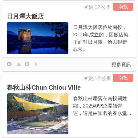
南投
約 12 公里
日月潭大飯店
日月潭大飯店位於南投，
2010年成立的，因飯店就
正面對日月潭，所以視野
非常...
更多資訊
10
0
南投
約 12 公里
春秋山林Chun Chiou Ville
春秋山林座落在南投國姓
鄉，2025/09/23開始營
運，這是由知名的春水堂...