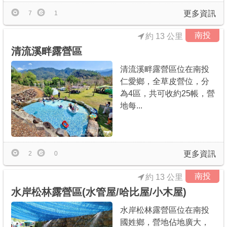
更多資訊
7
1
南投
約 13 公里
清流溪畔露營區
清流溪畔露營區位在南投
仁愛鄉，全草皮營位，分
為4區，共可收約25帳，營
地每...
更多資訊
2
0
南投
約 13 公里
水岸松林露營區(水管屋/哈比屋/小木屋)
水岸松林露營區位在南投
國姓鄉，營地佔地廣大，