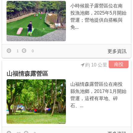
小時候親子露營區位在南
投漁池鄉，2025年5月開始
營運；營地提供自搭帳與
免...
更多資訊
1
0
南投
約 10 公里
山福情森露營區
山福情森露營區位在南投
縣魚池鄉，2017年1月開始
營運，這裡有草地、碎
石、...