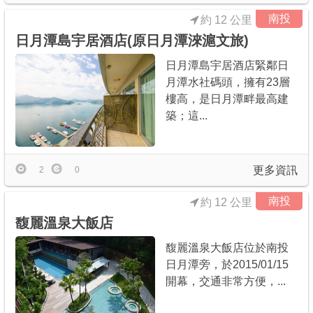
南投
約 12 公里
日月潭島宇居酒店(原日月潭淶滬文旅)
日月潭島宇居酒店緊鄰日
月潭水社碼頭，擁有23層
樓高，是日月潭畔最高建
築；這...
更多資訊
2
0
南投
約 12 公里
馥麗溫泉大飯店
馥麗溫泉大飯店位於南投
日月潭旁，於2015/01/15
開幕，交通非常方便，...