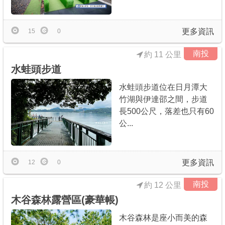
更多資訊
15
0
南投
約 11 公里
水蛙頭步道
水蛙頭步道位在日月潭大
竹湖與伊達邵之間，步道
長500公尺，落差也只有60
公...
更多資訊
12
0
南投
約 12 公里
木谷森林露營區(豪華帳)
木谷森林是座小而美的森