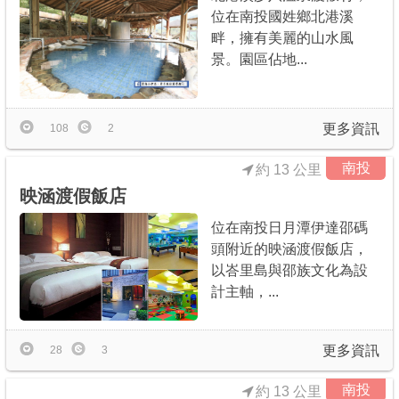
位在南投國姓鄉北港溪
畔，擁有美麗的山水風
景。園區佔地...
更多資訊
108
2
南投
約 13 公里
映涵渡假飯店
位在南投日月潭伊達邵碼
頭附近的映涵渡假飯店，
以峇里島與邵族文化為設
計主軸，...
更多資訊
28
3
南投
約 13 公里