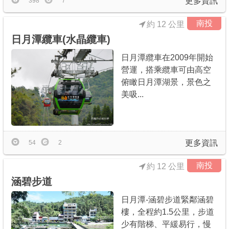
更多資訊
398
7
南投
約 12 公里
日月潭纜車(水晶纜車)
日月潭纜車在2009年開始
營運，搭乘纜車可由高空
俯瞰日月潭湖景，景色之
美吸...
更多資訊
54
2
南投
約 12 公里
涵碧步道
日月潭-涵碧步道緊鄰涵碧
樓，全程約1.5公里，步道
少有階梯、平緩易行，慢