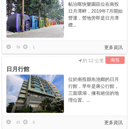
帖泊喀快樂園區位在南投
日月潭畔，2019年7月開始
營運，營地旁即是日月潭
纜...
更多資訊
76
1
南投
約 12 公里
日月行館
位於南投縣魚池鄉的日月
行館，早年是蔣公行館，
三面環湖，擁有絕佳的地
理位置。...
更多資訊
15
0