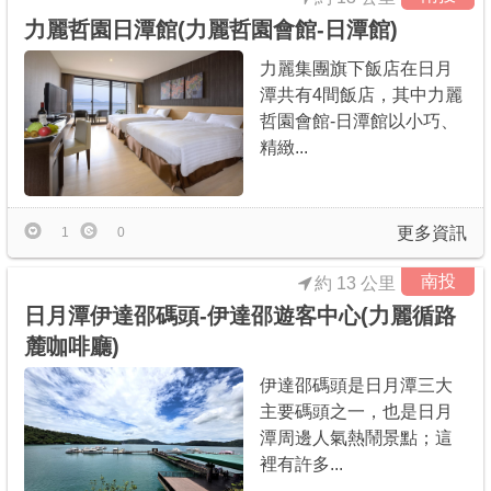
力麗哲園日潭館(力麗哲園會館-日潭館)
力麗集團旗下飯店在日月
潭共有4間飯店，其中力麗
哲園會館-日潭館以小巧、
精緻...
更多資訊
1
0
南投
約 13 公里
日月潭伊達邵碼頭-伊達邵遊客中心(力麗循路
麓咖啡廳)
伊達邵碼頭是日月潭三大
主要碼頭之一，也是日月
潭周邊人氣熱鬧景點；這
裡有許多...