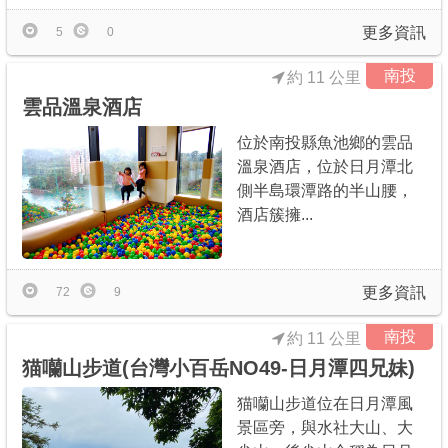
更多資訊
5
0
南投
約 11 公里
雲品溫泉酒店
位於南投縣魚池鄉的雲品
溫泉酒店，位於日月潭北
側半島環潭路的半山腰，
酒店簇擁...
更多資訊
72
9
南投
約 11 公里
猫囒山步道(台灣小百岳NO49-日月潭四兄妹)
猫囒山步道位在日月潭風
景區旁，與水社大山、大