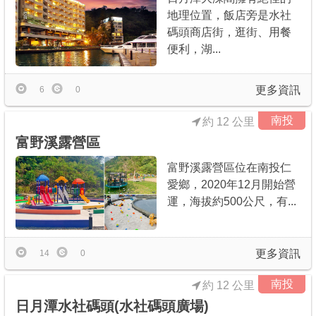
地理位置，飯店旁是水社
碼頭商店街，逛街、用餐
便利，湖...
更多資訊
6
0
南投
約 12 公里
富野溪露營區
富野溪露營區位在南投仁
愛鄉，2020年12月開始營
運，海拔約500公尺，有...
更多資訊
14
0
南投
約 12 公里
日月潭水社碼頭(水社碼頭廣場)