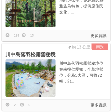
地約54公頃，以原住民泰
雅族為特色，提供原住民
文化、...
更多資訊
199
13
南投
約 13 公里
川中島落羽松露營秘境
川中島落羽松露營秘境位
在南投仁愛鄉，全草地營
位，分為5大區，可收72
帳，部...
更多資訊
29
0