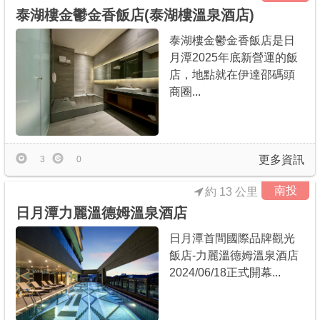
泰湖樓金鬱金香飯店(泰湖樓溫泉酒店)
泰湖樓金鬱金香飯店是日
月潭2025年底新營運的飯
店，地點就在伊達邵碼頭
商圈...
更多資訊
3
0
南投
約 13 公里
日月潭力麗溫德姆溫泉酒店
日月潭首間國際品牌觀光
飯店-力麗溫德姆溫泉酒店
2024/06/18正式開幕...