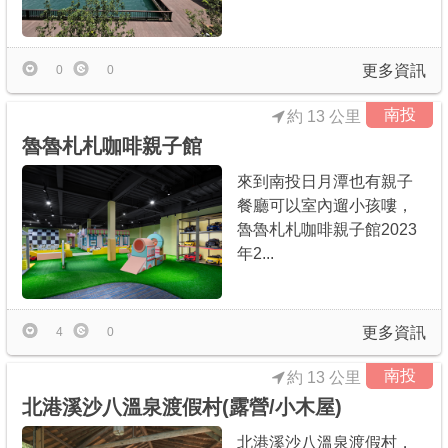
更多資訊
0
0
南投
約 13 公里
魯魯札札咖啡親子館
來到南投日月潭也有親子
餐廳可以室內遛小孩嘍，
魯魯札札咖啡親子館2023
年2...
更多資訊
4
0
南投
約 13 公里
北港溪沙八溫泉渡假村(露營/小木屋)
北港溪沙八溫泉渡假村，