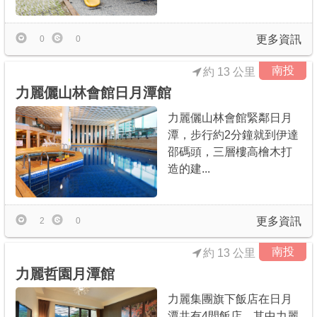
更多資訊
0
0
南投
約 13 公里
力麗儷山林會館日月潭館
力麗儷山林會館緊鄰日月
潭，步行約2分鐘就到伊達
邵碼頭，三層樓高檜木打
造的建...
更多資訊
2
0
南投
約 13 公里
力麗哲園月潭館
力麗集團旗下飯店在日月
潭共有4間飯店，其中力麗