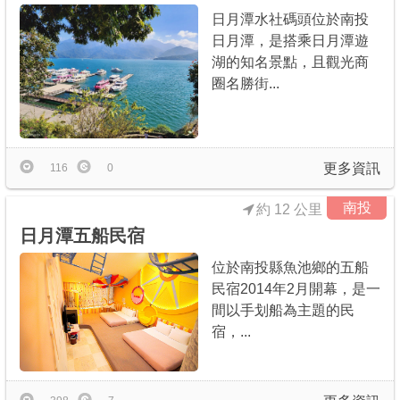
日月潭水社碼頭位於南投
日月潭，是搭乘日月潭遊
湖的知名景點，且觀光商
圈名勝街...
更多資訊
116
0
南投
約 12 公里
日月潭五船民宿
位於南投縣魚池鄉的五船
民宿2014年2月開幕，是一
間以手划船為主題的民
宿，...