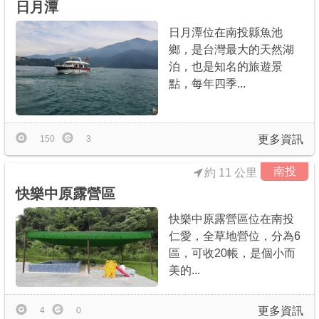
日月潭
日月潭位在南投縣魚池
鄉，是台灣最大的天然湖
泊，也是知名的旅遊景
點，每年四季...
更多資訊
150
3
南投
約 11 公里
快樂中原露營區
快樂中原露營區位在南投
仁愛，全草地營位，分為6
區，可收20帳，是個小而
美的...
更多資訊
4
0