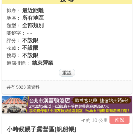
商家合作
最近距離
排序：
所有地區
地區：
全部類別
類型：
推薦景點
- -
關鍵字：
不設限
評分：
不設限
收藏：
討論區
不設限
搜尋：
結束營業
過濾排除：
聯絡我們
APP下載
共有 5823 筆資料
南投
約 10 公里
小時候親子露營區(帆船帳)