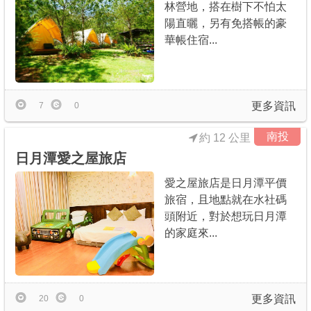
林營地，搭在樹下不怕太
陽直曬，另有免搭帳的豪
華帳住宿...
更多資訊
7
0
南投
約 12 公里
日月潭愛之屋旅店
愛之屋旅店是日月潭平價
旅宿，且地點就在水社碼
頭附近，對於想玩日月潭
的家庭來...
更多資訊
20
0