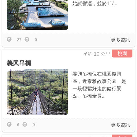
始試營運，並於11/...
更多資訊
27
0
桃園
約 10 公里
義興吊橋
義興吊橋位在桃園復興
區，近泰雅故事公園，是
一段輕鬆好走的健行景
點。吊橋全長...
更多資訊
6
0