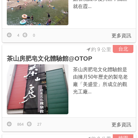
就在霞...
更多資訊
4
0
台北
約 9 公里
茶山房肥皂文化體驗館@OTOP
茶山房肥皂文化體驗館是
由擁月50年歷史的製皂老
廠「美盛堂」所成立的觀
光工廠...
更多資訊
864
27