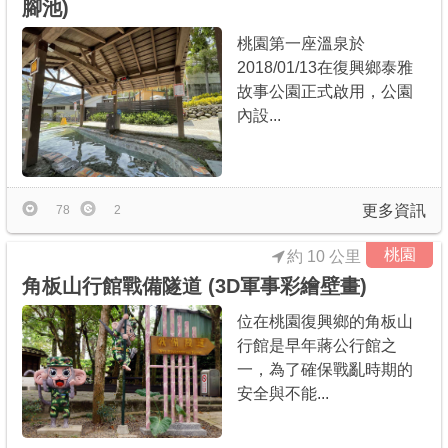
腳池)
桃園第一座溫泉於
2018/01/13在復興鄉泰雅
故事公園正式啟用，公園
內設...
更多資訊
78
2
桃園
約 10 公里
角板山行館戰備隧道 (3D軍事彩繪壁畫)
位在桃園復興鄉的角板山
行館是早年蔣公行館之
一，為了確保戰亂時期的
安全與不能...