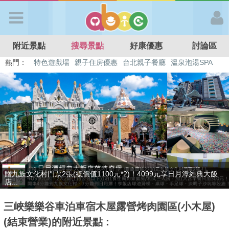
歡迎加入
附近景點
搜尋景點
好康優惠
討論區
APP登入
熱門：
特色遊戲場
親子住房優惠
台北親子餐廳
溫泉泡湯SPA
溜滑梯民宿
觀光工廠
DIY摘果
日本親子景點
首 頁
搜尋景點
好康優惠
最後2天，要訂要快！捷絲旅-宜蘭礁溪館3099元起享2大1幼1泊1食住
最新消息
雙人...
三峽樂樂谷車泊車宿木屋露營烤肉園區(小木屋)
最新留言
(結束營業)的附近景點 :