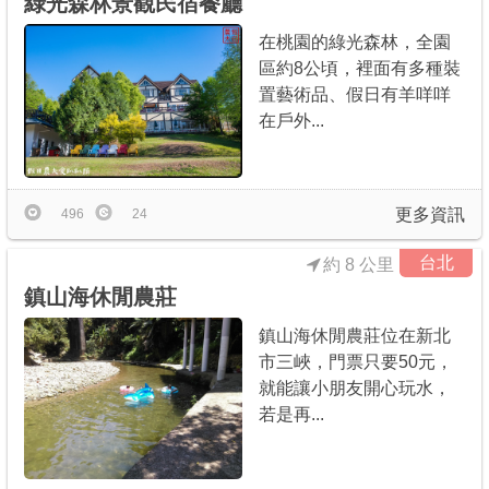
綠光森林景觀民宿餐廳
在桃園的綠光森林，全園
區約8公頃，裡面有多種裝
置藝術品、假日有羊咩咩
在戶外...
更多資訊
496
24
台北
約 8 公里
鎮山海休閒農莊
鎮山海休閒農莊位在新北
市三峽，門票只要50元，
就能讓小朋友開心玩水，
若是再...