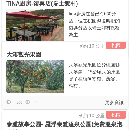
TINA廚房-復興店(瑞士鄉村)
tina廚房在台已有6間分
店，位在桃園縣復興鄉的
復興分店以瑞士鄉村風格
為主...
桃園
約 10 公里
更多資訊
10
1
大溪觀光果園
大溪觀光果園位於桃園縣
大溪鎮，15公頃大的果園
除了種植阿婆柑、茂谷、
桶柑、...
更多資訊
166
7
桃園
約 10 公里
泰雅故事公園- 羅浮泰雅溫泉公園(免費溫泉泡