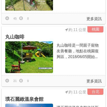
更多資訊
45
0
桃園
約 11 公里
丸山咖啡
丸山咖啡是一間親子寵物
友善餐廳，地點在桃園復
興區，2018/06/05開始...
更多資訊
21
0
台北
約 11 公里
璞石麗緻溫泉會館