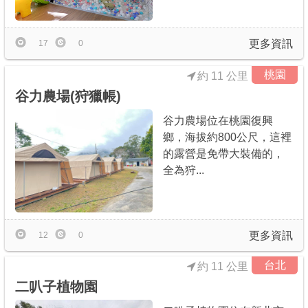
更多資訊
17
0
桃園
約 11 公里
谷力農場(狩獵帳)
谷力農場位在桃園復興
鄉，海拔約800公尺，這裡
的露營是免帶大裝備的，
全為狩...
更多資訊
12
0
台北
約 11 公里
二叭子植物園