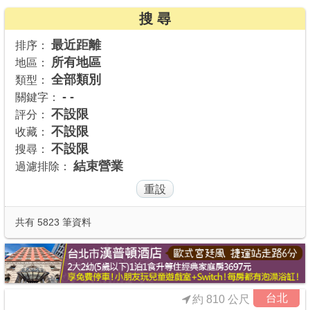
搜 尋
商家合作
最近距離
排序：
所有地區
地區：
推薦景點
全部類別
類型：
- -
關鍵字：
討論區
不設限
評分：
不設限
收藏：
不設限
搜尋：
聯絡我們
結束營業
過濾排除：
APP下載
共有 5823 筆資料
台北
約 810 公尺