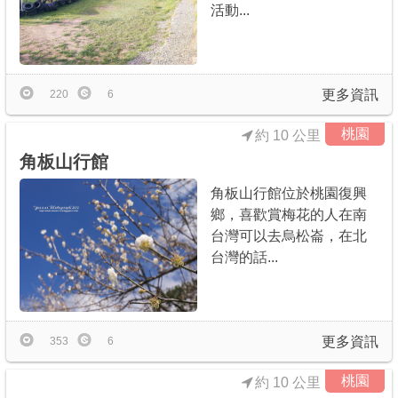
活動...
更多資訊
220
6
桃園
約 10 公里
角板山行館
角板山行館位於桃園復興
鄉，喜歡賞梅花的人在南
台灣可以去烏松崙，在北
台灣的話...
更多資訊
353
6
桃園
約 10 公里