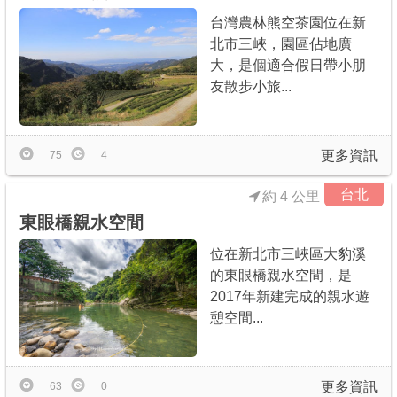
台灣農林熊空茶園位在新
北市三峽，園區佔地廣
大，是個適合假日帶小朋
友散步小旅...
更多資訊
75
4
台北
約 4 公里
東眼橋親水空間
位在新北市三峽區大豹溪
的東眼橋親水空間，是
2017年新建完成的親水遊
憩空間...
更多資訊
63
0