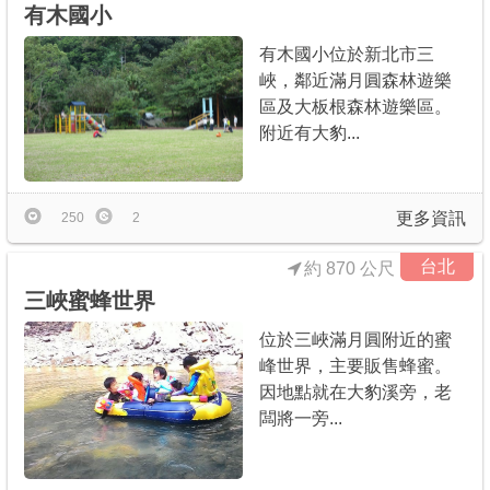
有木國小
有木國小位於新北市三
峽，鄰近滿月圓森林遊樂
區及大板根森林遊樂區。
附近有大豹...
更多資訊
250
2
台北
約 870 公尺
三峽蜜蜂世界
位於三峽滿月圓附近的蜜
峰世界，主要販售蜂蜜。
因地點就在大豹溪旁，老
闆將一旁...