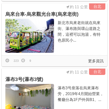
台北
約 11 公里
烏來台車-烏來觀光台車(烏來老街)
新北市烏來老街就在烏來
街、瀑布路與環山道路之
間，這裡可以泡湯，有特
色原民小...
更多資訊
223
9
台北
約 11 公里
瀑布3号(瀑布3號)
瀑布3号座落在烏來瀑布
旁，2019年4月開始營業，
餐廳分為1F戶外與B1、...