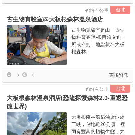
台北
約 4 公里
古生物實驗室@大板根森林溫泉酒店
古生物實驗室是由「古生
物科普團隊-根目錄文創」
所成立的，地點就在大板
根森林...
更多資訊
3
0
台北
約 4 公里
大板根森林溫泉酒店(恐龍探索森林2.0-重返恐
龍世界)
大板根森林溫泉酒店位於
三峽，佔地近20公頃，裡
面有豐富的植物生態，大