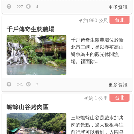
更多資訊
227
4
台北
約 980 公尺
千戶傳奇生態農場
千戶傳奇生態農場位於新
北市三峽，是以養殖高山
鱒魚為主的觀光休閒漁
場。裡面除...
更多資訊
241
7
台北
約 1 公里
蟾蜍山谷烤肉區
三峽蟾蜍山谷是戲水加烤
肉的景點，過大板根再往
前行就可以看到，入園每