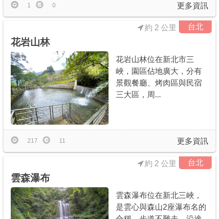
更多資訊
1
0
台北
約 2 公里
花岩山林
花岩山林位在新北市三
峽，園區佔地廣大，分有
景觀餐廳、烤肉區與民宿
三大區，周...
更多資訊
217
11
台北
約 2 公里
雲森瀑布
雲森瀑布位在新北三峽，
是雲心與森山2座瀑布名的
合稱，步道不難走，沿途