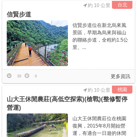
台北
約 10 公里
信賢步道
信賢步道位在新北烏來風
景區，早期為烏來與福山
的聯絡步道，全程約1.5公
里、...
更多資訊
30
0
桃園
約 10 公里
山大王休閒農莊(高低空探索)(槍戰)(整修暫停
營運)
山大王休閒農莊位在桃園
復興，2015年8月開始營
運，有適合一日遊的休閒