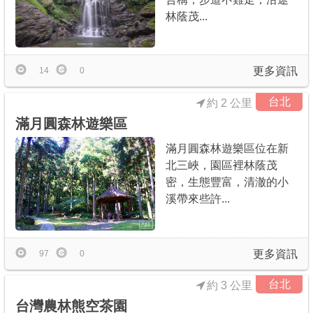
林蔭茂...
更多資訊
14
0
台北
約 2 公里
滿月圓森林遊樂區
滿月圓森林遊樂區位在新
北三峽，園區裡林蔭茂
密，生態豐富，清澈的小
溪帶來些許...
更多資訊
97
0
台北
約 3 公里
台灣農林熊空茶園