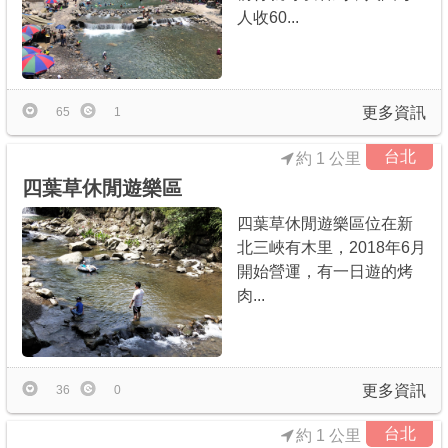
人收60...
更多資訊
65
1
台北
約 1 公里
四葉草休閒遊樂區
四葉草休閒遊樂區位在新
北三峽有木里，2018年6月
開始營運，有一日遊的烤
肉...
更多資訊
36
0
台北
約 1 公里