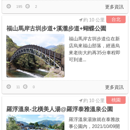
更多資訊
195
2
台北
約 10 公里
福山馬岸古圳步道+溪瀧步道+蝴蝶公園
福山馬岸古圳步道位在新
店烏來福山部落，經過烏
來老街大約再35分車程即
可到達...
更多資訊
11
0
桃園
約 10 公里
羅浮溫泉-北橫美人湯@羅浮泰雅溫泉公園
羅浮溫泉湯旅就在泰雅故
事公園內，2021/10/09開