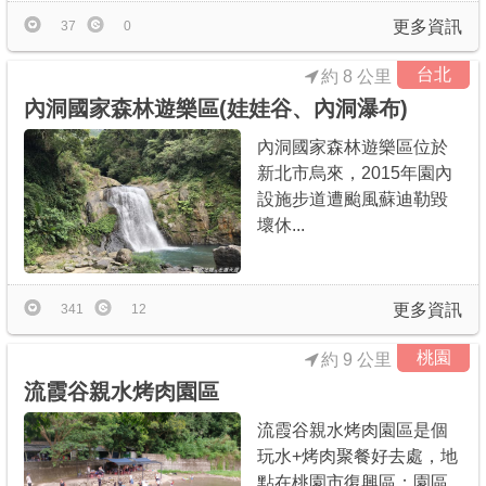
更多資訊
37
0
台北
約 8 公里
內洞國家森林遊樂區(娃娃谷、內洞瀑布)
內洞國家森林遊樂區位於
新北市烏來，2015年園內
設施步道遭颱風蘇迪勒毀
壞休...
更多資訊
341
12
桃園
約 9 公里
流霞谷親水烤肉園區
流霞谷親水烤肉園區是個
玩水+烤肉聚餐好去處，地
點在桃園市復興區；園區