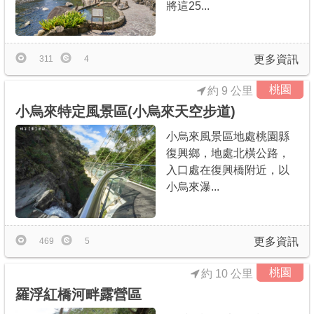
將這25...
更多資訊
311
4
桃園
約 9 公里
小烏來特定風景區(小烏來天空步道)
小烏來風景區地處桃園縣
復興鄉，地處北橫公路，
入口處在復興橋附近，以
小烏來瀑...
更多資訊
469
5
桃園
約 10 公里
羅浮紅橋河畔露營區