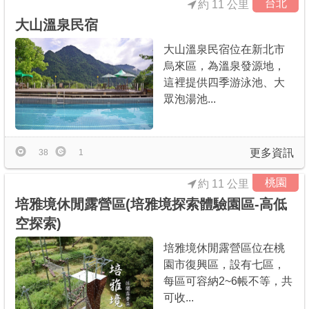
台北
約 11 公里
大山溫泉民宿
大山溫泉民宿位在新北市
烏來區，為溫泉發源地，
這裡提供四季游泳池、大
眾泡湯池...
更多資訊
38
1
桃園
約 11 公里
培雅境休閒露營區(培雅境探索體驗園區-高低
空探索)
培雅境休閒露營區位在桃
園市復興區，設有七區，
每區可容納2~6帳不等，共
可收...