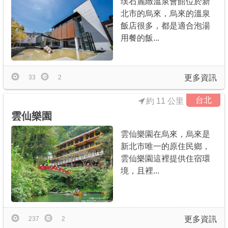
璞石麗緻溫泉會館位於新
北市的烏來，烏來的溫泉
飯店很多，都是適合泡湯
用餐的飯...
更多資訊
33
2
台北
約 11 公里
雲仙樂園
雲仙樂園在烏來，烏來是
新北市唯一的原住民鄉，
雲仙樂園這裡提供住宿環
境，且裡...
更多資訊
237
2