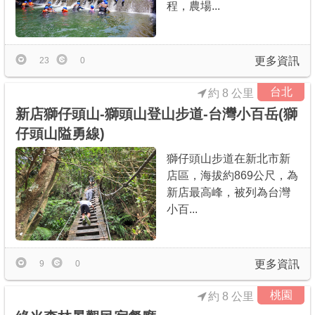
程，農場...
更多資訊
23
0
台北
約 8 公里
新店獅仔頭山-獅頭山登山步道-台灣小百岳(獅
仔頭山隘勇線)
獅仔頭山步道在新北市新
店區，海拔約869公尺，為
新店最高峰，被列為台灣
小百...
更多資訊
9
0
桃園
約 8 公里