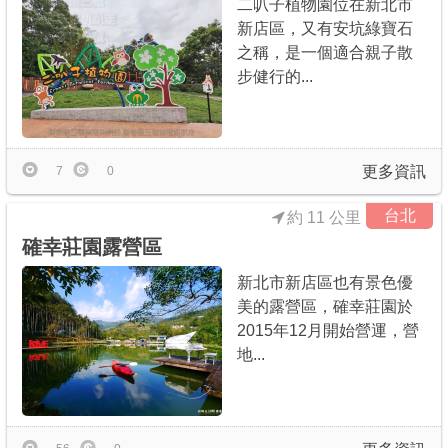
二叭子植物園位在新北市
新店區，又有安坑綠寶石
之稱，是一個適合親子散
步健行的...
更多資訊
7
0
台北
約 11 公里
確幸莊園露營區
新北市新店區也有景色優
美的露營區，確幸莊園於
2015年12月開始營運，營
地...