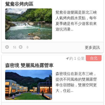
鴛鴦谷烤肉區
鴛鴦谷遊樂園是新北三峽
人氣烤肉戲水景點，每年
夏季總是有不少遊客前來
遊坃消暑...
更多資訊
51
0
台北
約 1 公里
森密境 雙層風格露營車
森密境位在新北市三峽，
提供不同風格的雙層露營
車住宿體驗，雙層空間更
大，住起...