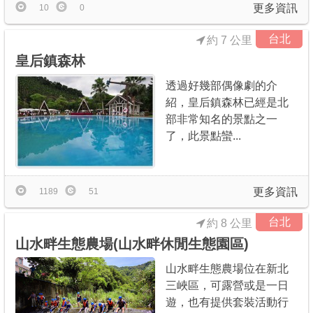
更多資訊
10
0
台北
約 7 公里
皇后鎮森林
透過好幾部偶像劇的介
紹，皇后鎮森林已經是北
部非常知名的景點之一
了，此景點蠻...
更多資訊
1189
51
台北
約 8 公里
山水畔生態農場(山水畔休閒生態園區)
山水畔生態農場位在新北
三峽區，可露營或是一日
遊，也有提供套裝活動行