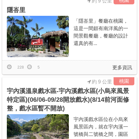
桃園
約 9 公里
隱峇里
「隱峇里」餐廳在桃園，
這是一間頗有南洋風的一
間景觀餐廳，餐廳的設計
還真的有...
更多資訊
228
5
桃園
約 9 公里
宇內溪溫泉戲水區-宇內溪戲水區(小烏來風景
特定區)(06/06-09/28開放戲水)(8/14前河面修
整，戲水區暫不開放)
宇內溪戲水區位在小烏來
風景區內，就在宇內溪一
號橋與二號橋之間，園區