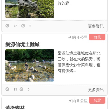
片的森...
更多資訊
421
6
台北
約 4 公里
樂源仙境土雞城
樂源仙境土雞城位在新北
三峽，就在大豹溪旁，餐
廳供應快炒合菜料理，也
有提供烤...
更多資訊
13
0
台北
約 6 公里
紫微森林