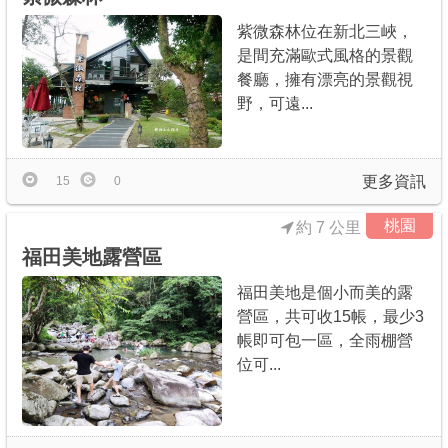
紫微森林位在新北三峽，
是間充滿歐式風格的景觀
餐廳，擁有漂亮的景觀視
野，可遠...
更多資訊
15
0
桃園
約 7 公里
福田美地露營區
福田美地是個小而美的露
營區，共可收15帳，最少3
帳即可包一區，全雨棚營
位可...