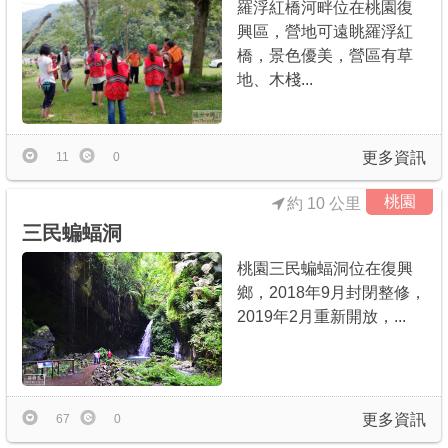
羅浮紅橋河畔位在桃園復
興區，營地可遠眺羅浮紅
橋，景色優美，營區有草
地、木棧...
更多資訊
11
0
桃園
約 10 公里
三民蝙蝠洞
桃園三民蝙蝠洞位在復興
鄉，2018年9月封閉整修，
2019年2月重新開放，...
更多資訊
67
0