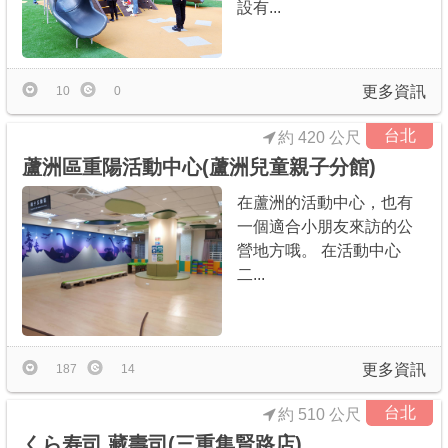
設有...
更多資訊
10
0
台北
約 420 公尺
蘆洲區重陽活動中心(蘆洲兒童親子分館)
在蘆洲的活動中心，也有
一個適合小朋友來訪的公
營地方哦。 在活動中心
二...
更多資訊
187
14
台北
約 510 公尺
くら寿司 藏壽司(三重集賢路店)