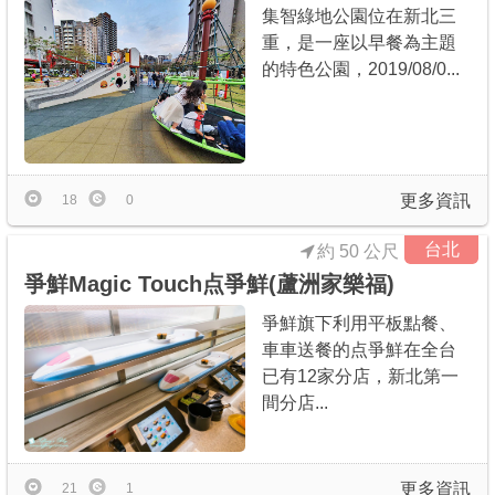
集智綠地公園位在新北三
重，是一座以早餐為主題
的特色公園，2019/08/0...
更多資訊
18
0
台北
約 50 公尺
爭鮮Magic Touch点爭鮮(蘆洲家樂福)
爭鮮旗下利用平板點餐、
車車送餐的点爭鮮在全台
已有12家分店，新北第一
間分店...
更多資訊
21
1