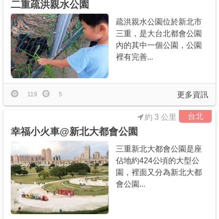
二重疏洪親水公園
疏洪親水公園位於新北市
三重，是大台北都會公園
內的其中一個公園，公園
裡有完善...
更多資訊
119
5
台北
約 3 公里
幸福小火車@新北大都會公園
三重新北大都會公園是座
佔地約424公頃的大型公
園，裡面又分為新北大都
會公園...