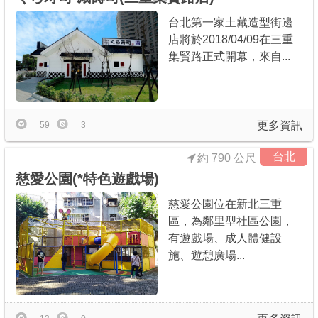
台北第一家土藏造型街邊
店將於2018/04/09在三重
集賢路正式開幕，來自...
更多資訊
59
3
台北
約 790 公尺
慈愛公園(*特色遊戲場)
慈愛公園位在新北三重
區，為鄰里型社區公園，
有遊戲場、成人體健設
施、遊憩廣場...