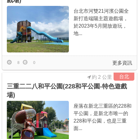
戲場)
台北市河雙21河濱公園全
新打造端陽主題遊戲場，
於2023年5月開放遊玩，
地...
更多資訊
8
0
台北
約 2 公里
三重二二八和平公園(228和平公園-特色遊戲
場)
座落在新北三重區的228和
平公園，是新北市唯一的
228和平公園，也是三重
面...