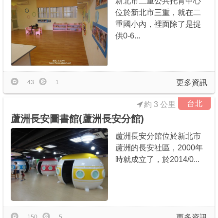
新北市二重公共托育中心
位於新北市三重，就在二
重國小內，裡面除了是提
供0-6...
更多資訊
43
1
台北
約 3 公里
蘆洲長安圖書館(蘆洲長安分館)
蘆洲長安分館位於新北市
蘆洲的長安社區，2000年
時就成立了，於2014/0...
更多資訊
150
5