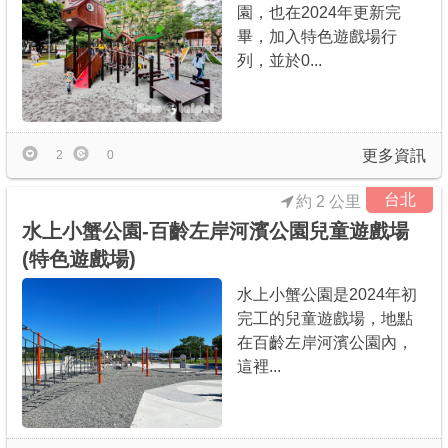
園，也在2024年更新完
畢，加入特色遊戲場行
列，並於0...
更多資訊
2
0
台北
約 2 公里
水上小蟹公園-百齡左岸河濱公園兒童遊戲場
(特色遊戲場)
水上小蟹公園是2024年初
完工的兒童遊戲場，地點
在百齡左岸河濱公園內，
這裡...