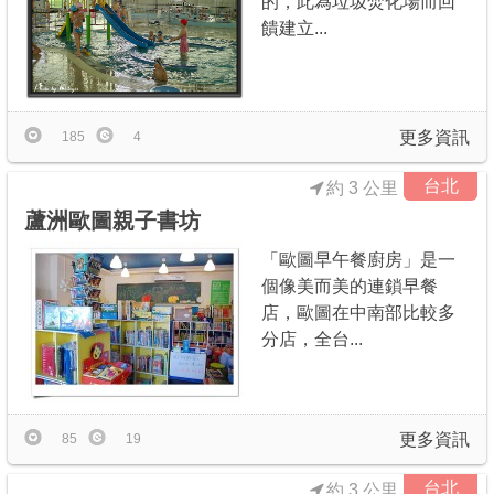
的，此為垃圾焚化場而回
饋建立...
更多資訊
185
4
台北
約 3 公里
蘆洲歐圖親子書坊
「歐圖早午餐廚房」是一
個像美而美的連鎖早餐
店，歐圖在中南部比較多
分店，全台...
更多資訊
85
19
台北
約 3 公里