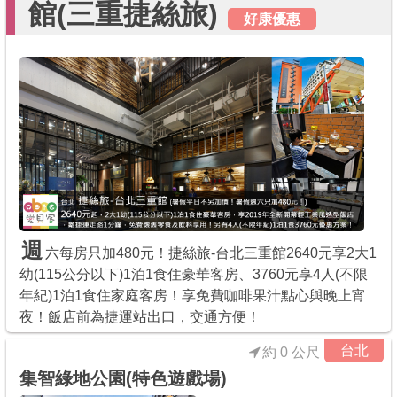
館(三重捷絲旅)
好康優惠
週
六每房只加480元！捷絲旅-台北三重館2640元享2大1
幼(115公分以下)1泊1食住豪華客房、3760元享4人(不限
年紀)1泊1食住家庭客房！享免費咖啡果汁點心與晚上宵
夜！飯店前為捷運站出口，交通方便！
台北
約 0 公尺
集智綠地公園(特色遊戲場)