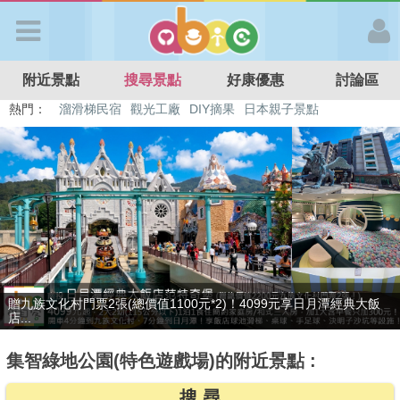
歡迎加入
附近景點
搜尋景點
好康優惠
討論區
APP登入
熱門：
溜滑梯民宿
觀光工廠
DIY摘果
日本親子景點
特色遊戲場
親子住房優惠
台北親子餐廳
溫泉泡湯SPA
首 頁
搜尋景點
好康優惠
捷絲旅-宜蘭礁溪館3099元起享2大1幼1泊1食住雙人房！4799元起享
贈九族文化村門票2張(總價值1100元*2)！4099元享日月潭經典大飯
最新消息
4...
店...
集智綠地公園(特色遊戲場)的附近景點 :
最新留言
搜 尋