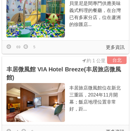
貝里尼是間專門供應美味
義式料理的餐廳，在台灣
已有多家分店，位在蘆洲
的徐匯店...
更多資訊
69
5
台北
約 1 公里
丰居微風館 VIA Hotel Breeze(丰居旅店微風
館)
丰居旅店微風館位在新北
三重區，2024年11月開
幕；飯店地理位置非常
好，距...