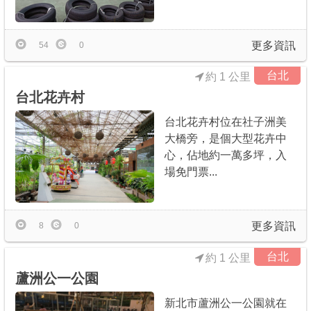
更多資訊
54
0
台北
約 1 公里
台北花卉村
台北花卉村位在社子洲美
大橋旁，是個大型花卉中
心，佔地約一萬多坪，入
場免門票...
更多資訊
8
0
台北
約 1 公里
蘆洲公一公園
新北市蘆洲公一公園就在