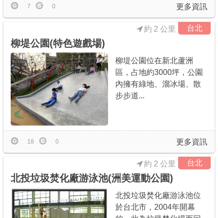
更多資訊
7
0
台北
約 2 公里
柳堤公園(特色遊戲場)
柳堤公園位在新北蘆洲
區，占地約3000坪，公園
內擁有綠地、溜冰場、散
步步道...
更多資訊
18
0
台北
約 2 公里
北投垃圾焚化廠游泳池(洲美運動公園)
北投垃圾焚化廠游泳池位
於台北市，2004年開幕