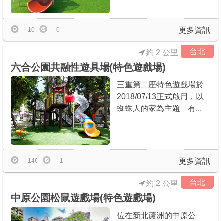
更多資訊
10
0
台北
約 2 公里
六合公園共融性遊具場(特色遊戲場)
三重第二座特色遊戲場於
2018/07/13正式啟用，以
蜘蛛人的家為主題，有...
更多資訊
146
1
台北
約 2 公里
中原公園松鼠遊戲場(特色遊戲場)
位在新北蘆洲的中原公