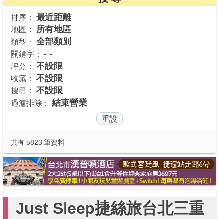
商家合作
最近距離
排序：
所有地區
地區：
全部類別
類型：
推薦景點
- -
關鍵字：
不設限
評分：
不設限
收藏：
討論區
不設限
搜尋：
結束營業
過濾排除：
聯絡我們
APP下載
共有 5823 筆資料
Just Sleep捷絲旅台北三重