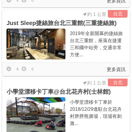
更多資訊
4
0
台北
約 1 公里
Just Sleep捷絲旅台北三重館(三重捷絲旅)
2019年全新開幕的捷絲旅
台北三重館，座落在捷運
三和國中站旁，交通非常
方便...
更多資訊
9
0
台北
約 1 公里
小學堂漂移卡丁車@台北花卉村(士林館)
小學堂漂移卡丁車於
2018/12/29進駐台北花卉
村胖胖熊廣場，現場有刺
激...