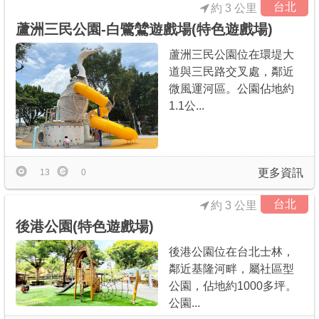
台北
約 3 公里
蘆洲三民公園-白鷺鷥遊戲場(特色遊戲場)
蘆洲三民公園位在環堤大
道與三民路交叉處，鄰近
微風運河區。公園佔地約
1.1公...
更多資訊
13
0
台北
約 3 公里
後港公園(特色遊戲場)
後港公園位在台北士林，
鄰近基隆河畔，屬社區型
公園，佔地約1000多坪。
公園...