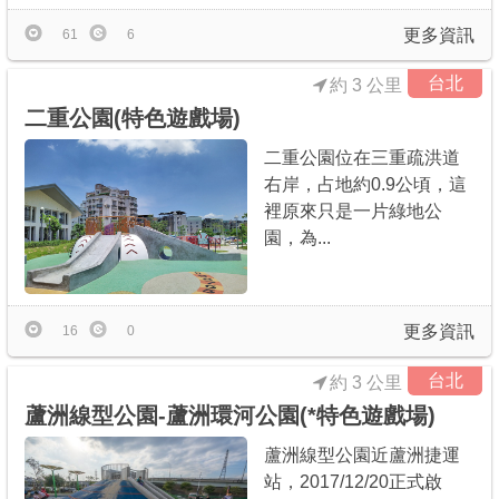
更多資訊
61
6
台北
約 3 公里
二重公園(特色遊戲場)
二重公園位在三重疏洪道
右岸，占地約0.9公頃，這
裡原來只是一片綠地公
園，為...
更多資訊
16
0
台北
約 3 公里
蘆洲線型公園-蘆洲環河公園(*特色遊戲場)
蘆洲線型公園近蘆洲捷運
站，2017/12/20正式啟