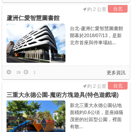
台北
約 2 公里
蘆洲仁愛智慧圖書館
台北-蘆洲仁愛智慧圖書館
開幕於2018/07/13，是新
北市首座與停車場結...
更多資訊
28
1
台北
約 2 公里
三重大永德公園-魔術方塊遊具(特色遊戲場)
新北三重大永德公園佔地
面積約0.6公頃，是座綠蔭
茂密的社區型公園，裡面
有散...