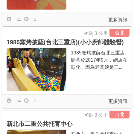
更多資訊
21
1
台北
約 3 公里
1985窯烤披薩(台北三重店)(小小廚師體驗營)
1985窯烤披薩台北三重店
開幕於2017年9月，總店在
彰化，因為老闆娘是三...
更多資訊
64
2
台北
約 3 公里
新北市二重公共托育中心