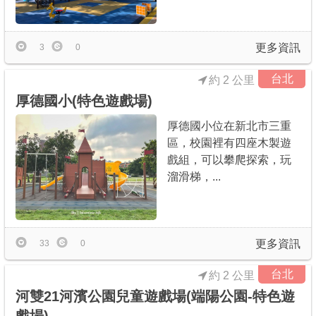
更多資訊
3
0
台北
約 2 公里
厚德國小(特色遊戲場)
厚德國小位在新北市三重
區，校園裡有四座木製遊
戲組，可以攀爬探索，玩
溜滑梯，...
更多資訊
33
0
台北
約 2 公里
河雙21河濱公園兒童遊戲場(端陽公園-特色遊