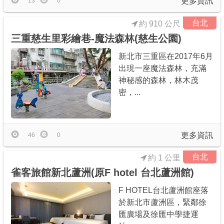
更多資訊
13
0
台北
約 910 公尺
三重慈生里彩繪巷-魔法森林(慈生公園)
新北市三重區在2017年6月
出現一座魔法森林，充滿
神秘感的森林，林木茂
密，...
更多資訊
46
0
台北
約 1 公里
雀客旅館新北蘆洲(原F hotel 台北蘆洲館)
F HOTEL台北蘆洲館座落
於新北市蘆洲區，緊鄰徐
匯廣場及徐匯中學捷運