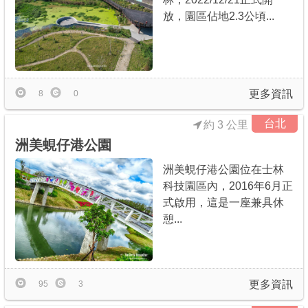
放，園區佔地2.3公頃...
更多資訊
8
0
台北
約 3 公里
洲美蜆仔港公園
洲美蜆仔港公園位在士林
科技園區內，2016年6月正
式啟用，這是一座兼具休
憩...
更多資訊
95
3