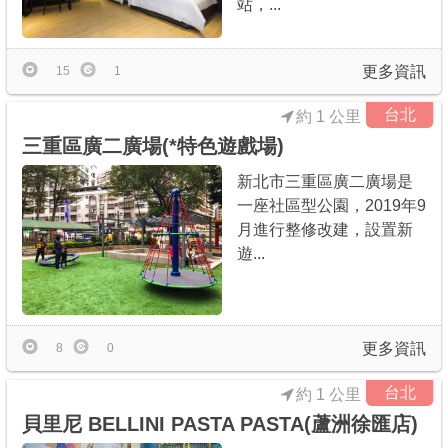
站，...
更多資訊
15
1
台北
約 1 公里
三重區廣二廣場(*特色遊戲場)
新北市三重區廣二廣場是
一座社區型公園，2019年9
月進行整修改建，設置新
遊...
更多資訊
8
0
台北
約 1 公里
貝里尼 BELLINI PASTA PASTA(蘆洲徐匯店)