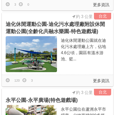
更多資訊
3
0
台北
約 3 公里
迪化休閒運動公園-迪化污水處理廠附設休閒
運動公園(全齡化共融水樂園-特色遊戲場)
迪化休閒運動公園就在迪
化污水處理廠上方，佔地
4.6公頃，園區有溫水游
池、籃...
更多資訊
120
3
台北
約 3 公里
永平公園-永平廣場(特色遊戲場)
永平公園位在蘆洲永平市