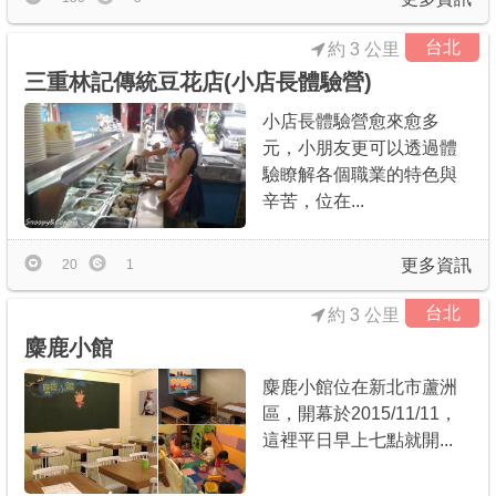
台北
約 3 公里
三重林記傳統豆花店(小店長體驗營)
小店長體驗營愈來愈多
元，小朋友更可以透過體
驗瞭解各個職業的特色與
辛苦，位在...
更多資訊
20
1
台北
約 3 公里
麋鹿小館
麋鹿小館位在新北市蘆洲
區，開幕於2015/11/11，
這裡平日早上七點就開...