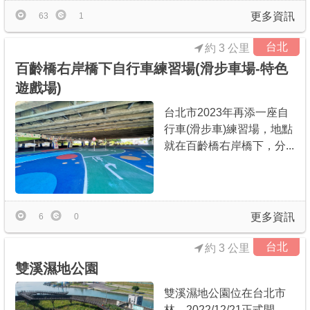
更多資訊
63
1
台北
約 3 公里
百齡橋右岸橋下自行車練習場(滑步車場-特色
遊戲場)
台北市2023年再添一座自
行車(滑步車)練習場，地點
就在百齡橋右岸橋下，分...
更多資訊
6
0
台北
約 3 公里
雙溪濕地公園
雙溪濕地公園位在台北市
林，2022/12/21正式開