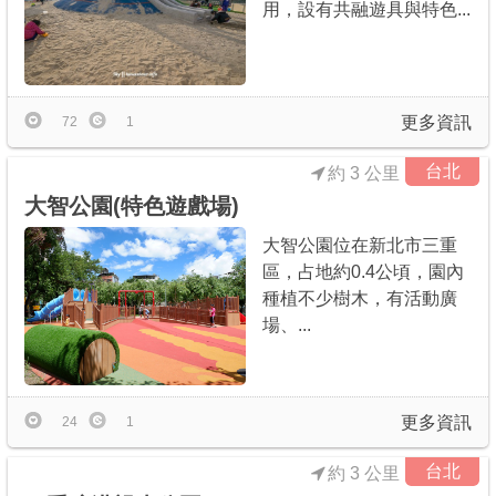
用，設有共融遊具與特色...
更多資訊
72
1
台北
約 3 公里
大智公園(特色遊戲場)
大智公園位在新北市三重
區，占地約0.4公頃，園內
種植不少樹木，有活動廣
場、...
更多資訊
24
1
台北
約 3 公里