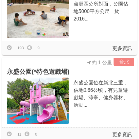
蘆洲區公所對面，公園佔
地5000平方公尺，於
2016...
更多資訊
193
9
台北
約 1 公里
永盛公園(*特色遊戲場)
永盛公園位在新北三重，
佔地0.66公頃，有兒童遊
戲場、涼亭、健身器材、
活動...
更多資訊
11
0