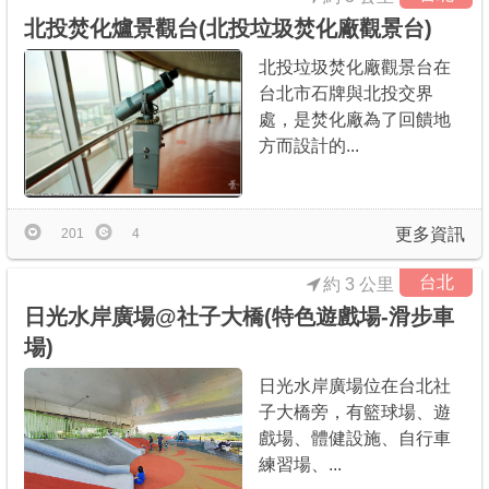
北投焚化爐景觀台(北投垃圾焚化廠觀景台)
北投垃圾焚化廠觀景台在
台北市石牌與北投交界
處，是焚化廠為了回饋地
方而設計的...
更多資訊
201
4
台北
約 3 公里
日光水岸廣場@社子大橋(特色遊戲場-滑步車
場)
日光水岸廣場位在台北社
子大橋旁，有籃球場、遊
戲場、體健設施、自行車
練習場、...