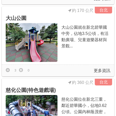
台北
約 170 公尺
大山公園
大山公園就在新北碧華國
中旁，佔地3.5公頃，有活
動廣場、兒童遊樂器材與
景觀...
更多資訊
3
0
台北
約 360 公尺
慈化公園(特色遊戲場)
慈化公園位在新北三重，
鄰近碧華國小，佔地0.62
公頃。公園內林蔭茂密，