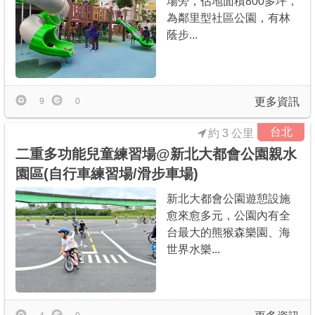
場旁，佔地面積800多坪，
為鄰里型社區公園，有林
蔭步...
更多資訊
9
0
台北
約 3 公里
二重多功能兒童練習場@新北大都會公園親水
園區(自行車練習場/滑步車場)
新北大都會公園遊憩設施
愈來愈多元，公園內有全
台最大的熊猴森樂園、海
世界水樂...