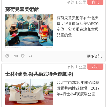
台北
約 1 公里
蘇荷兒童美術館
蘇荷兒童美術館在台北天
母，很喜歡蘇活美術館的
定位，它著眼在讓兒童與
兒童的父...
更多資訊
701
24
台北
約 1 公里
士林4號廣場(共融式特色遊戲場)
台北市由2016年開始陸續
設置共融性遊戲場，2017
年4月士林4號廣場公園...