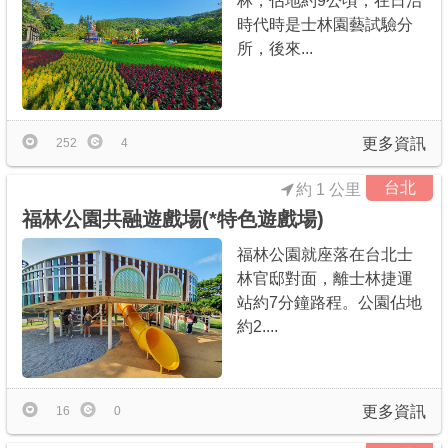
林，佔地約9公頃，在日治
時代時是士林園藝試驗分
所，後來...
更多資訊
252
4
台北
約 1 公里
福林公園共融遊戲場(*特色遊戲場)
福林公園就座落在台北士
林官邸對面，離士林捷運
站約7分鐘路程。公園佔地
約2....
更多資訊
16
0