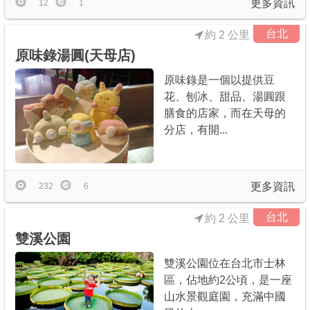
更多資訊
12
1
台北
約 2 公里
原味錄湯圓(天母店)
原味錄是一個以提供豆
花、刨冰、甜品、湯圓跟
膳食的店家，而在天母的
分店，有開...
更多資訊
232
6
台北
約 2 公里
雙溪公園
雙溪公園位在台北市士林
區，佔地約2公頃，是一座
山水景觀庭園，充滿中國