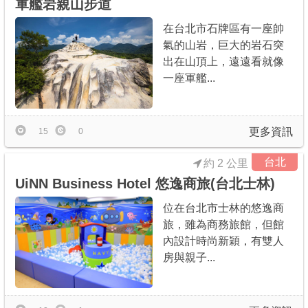
軍艦岩親山步道
在台北市石牌區有一座帥
氣的山岩，巨大的岩石突
出在山頂上，遠遠看就像
一座軍艦...
更多資訊
15
0
台北
約 2 公里
UiNN Business Hotel 悠逸商旅(台北士林)
位在台北市士林的悠逸商
旅，雖為商務旅館，但館
內設計時尚新穎，有雙人
房與親子...