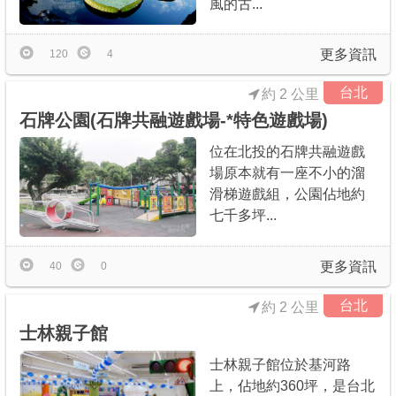
風的古...
更多資訊
120
4
台北
約 2 公里
石牌公園(石牌共融遊戲場-*特色遊戲場)
位在北投的石牌共融遊戲
場原本就有一座不小的溜
滑梯遊戲組，公園佔地約
七千多坪...
更多資訊
40
0
台北
約 2 公里
士林親子館
士林親子館位於基河路
上，佔地約360坪，是台北