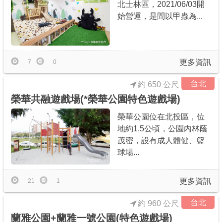
北士林區，2021/06/03開
始營運，是間以甲蟲為...
更多資訊
7
0
台北
約 650 公尺
榮華共融遊戲場(*榮華公園特色遊戲場)
榮華公園位在北投區，位
地約1.5公頃，公園內林蔭
茂密，設有成人體健、籃
球場...
更多資訊
21
1
台北
約 960 公尺
蘭雅公園+蘭雅一號公園(特色遊戲場)