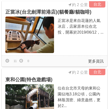
台北
約 2 公里
正當冰(台北劍潭前港店)(貓餐廳/貓咖啡)
正當冰是來自花蓮的人氣
冰店，店家原本位在北
投，開幕於2019/06/12，...
更多資訊
11
0
台北
約 2 公里
東和公園(特色遊戲場)
位在台北市天母的東和公
園佔地3.18公頃，公園內
林蔭茂密、綠意盎然，更
於2...