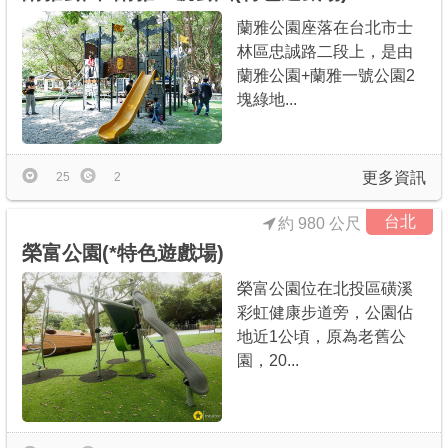
蘭雅公園座落在台北市士
林區忠誠路二段上，是由
蘭雅公園+蘭雅一號公園2
塊綠地...
更多資訊
25
2
台北
約 980 公尺
榮富公園(*特色遊戲場)
榮富公園位在北投區磺溪
彩虹健康步道旁，公園佔
地近1公頃，原為老舊公
園，20...