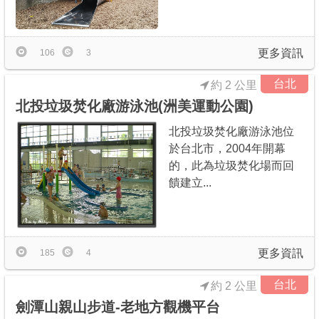
更多資訊
106
3
台北
約 2 公里
北投垃圾焚化廠游泳池(洲美運動公園)
北投垃圾焚化廠游泳池位
於台北市，2004年開幕
的，此為垃圾焚化場而回
饋建立...
更多資訊
185
4
台北
約 2 公里
劍潭山親山步道-老地方觀機平台