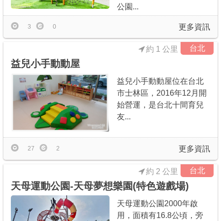
公園...
更多資訊
3
0
台北
約 1 公里
益兒小手動動屋
益兒小手動動屋位在台北
市士林區，2016年12月開
始營運，是台北十間育兒
友...
更多資訊
27
2
台北
約 2 公里
天母運動公園-天母夢想樂園(特色遊戲場)
天母運動公園2000年啟
用，面積有16.8公頃，旁