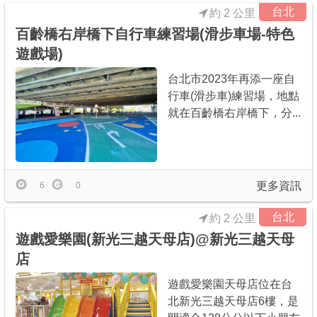
台北
約 2 公里
百齡橋右岸橋下自行車練習場(滑步車場-特色
遊戲場)
台北市2023年再添一座自
行車(滑步車)練習場，地點
就在百齡橋右岸橋下，分...
更多資訊
6
0
台北
約 2 公里
遊戲愛樂園(新光三越天母店)@新光三越天母
店
遊戲愛樂園天母店位在台
北新光三越天母店6樓，是