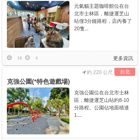
元氣貓主題咖啡館位在台
北市士林區，離捷運芝山
站僅3分鐘路程，店內養了
20隻...
更多資訊
18
0
台北
約 220 公尺
克強公園(*特色遊戲場)
克強公園位在台北市士林
區，離捷運芝山站約8-10
分路程。公園佔地面積達
1....