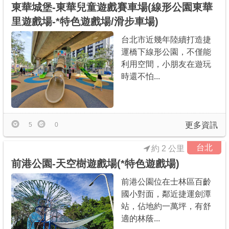
東華城堡-東華兒童遊戲賽車場(線形公園東華
里遊戲場-*特色遊戲場/滑步車場)
台北市近幾年陸續打造捷
運橋下線形公園，不僅能
利用空間，小朋友在遊玩
時還不怕...
更多資訊
5
0
台北
約 2 公里
前港公園-天空樹遊戲場(*特色遊戲場)
前港公園位在士林區百齡
國小對面，鄰近捷運劍潭
站，佔地約一萬坪，有舒
適的林蔭...