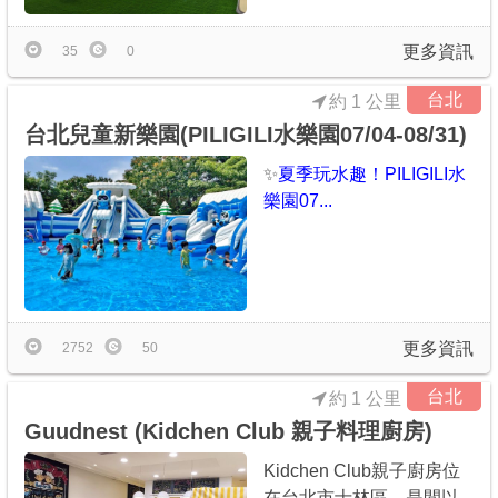
更多資訊
35
0
台北
約 1 公里
台北兒童新樂園(PILIGILI水樂園07/04-08/31)
✨
夏季玩水趣！PILIGILI水
樂園07...
更多資訊
2752
50
台北
約 1 公里
Guudnest (Kidchen Club 親子料理廚房)
Kidchen Club親子廚房位
在台北市士林區，是間以