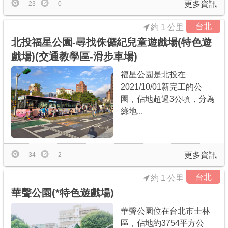
更多資訊
23
0
台北
約 1 公里
北投福星公園-尋找侏儸紀兒童遊戲場(特色遊
戲場)(交通教學區-滑步車場)
福星公園是北投在
2021/10/01新完工的公
園，佔地超過3公頃，分為
綠地...
更多資訊
34
2
台北
約 1 公里
華聲公園(*特色遊戲場)
華聲公園位在台北市士林
區，佔地約3754平方公