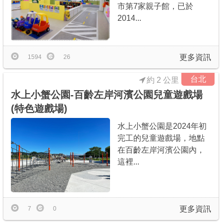
市第7家親子館，已於
2014...
更多資訊
1594
26
台北
約 2 公里
水上小蟹公園-百齡左岸河濱公園兒童遊戲場
(特色遊戲場)
水上小蟹公園是2024年初
完工的兒童遊戲場，地點
在百齡左岸河濱公園內，
這裡...
更多資訊
7
0