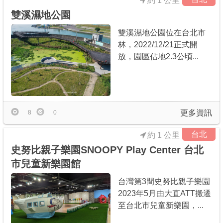
約 1 公里
雙溪濕地公園
雙溪濕地公園位在台北市
林，2022/12/21正式開
放，園區佔地2.3公頃...
更多資訊
8
0
台北
約 1 公里
史努比親子樂園SNOOPY Play Center 台北
市兒童新樂園館
台灣第3間史努比親子樂園
2023年5月由大直ATT搬遷
至台北市兒童新樂園，...