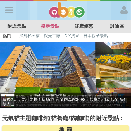
歡迎加入
附近景點
搜尋景點
好康優惠
討論區
APP登入
熱門：
特色遊戲場
親子住房優惠
台北親子餐廳
溫泉泡湯SPA
溜滑梯民宿
觀光工廠
DIY摘果
日本親子景點
首 頁
搜尋景點
好康優惠
贈九族文化村門票2張(總價值1100元*2)！4099元享日月潭經典大飯
最新消息
店...
元氣貓主題咖啡館(貓餐廳/貓咖啡)的附近景點 :
最新留言
搜 尋