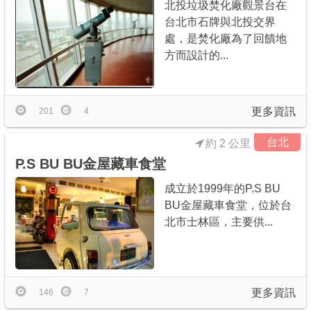
北投垃圾焚化廠觀景台在
台北市石牌與北投交界
處，是焚化廠為了回饋地
方而設計的...
更多資訊
201
4
台北
約 2 公里
P.S BU BU金屋藏車食堂
成立於1999年的P.S BU
BU金屋藏車食堂，位於台
北市士林區，主要供...
更多資訊
146
7