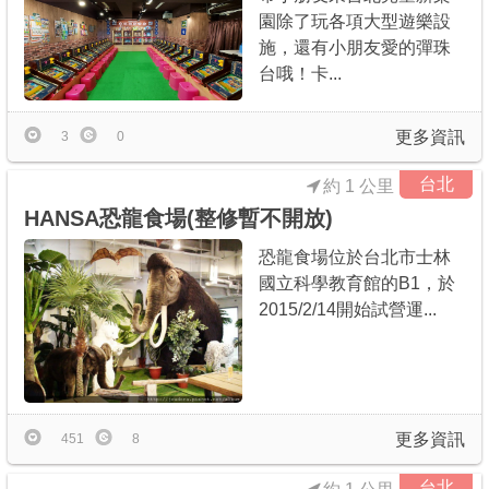
園除了玩各項大型遊樂設
施，還有小朋友愛的彈珠
台哦！卡...
更多資訊
3
0
台北
約 1 公里
HANSA恐龍食場(整修暫不開放)
恐龍食場位於台北市士林
國立科學教育館的B1，於
2015/2/14開始試營運...
更多資訊
451
8
台北