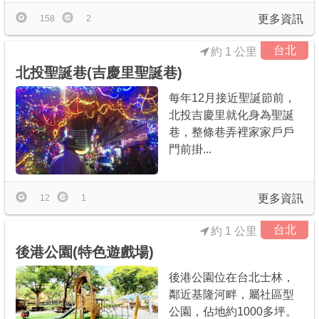
更多資訊
158
2
台北
約 1 公里
北投聖誕巷(吉慶里聖誕巷)
每年12月接近聖誕節前，
北投吉慶里就化身為聖誕
巷，整條巷弄裡家家戶戶
門前掛...
更多資訊
12
1
台北
約 1 公里
後港公園(特色遊戲場)
後港公園位在台北士林，
鄰近基隆河畔，屬社區型
公園，佔地約1000多坪。