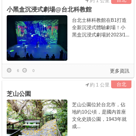
約 1 公里
小黑盒沉浸式劇場@台北科教館
台北士林科教館在B1打造
全新沉浸式體驗劇場！小
黑盒沉浸式劇場於2023/1...
更多資訊
6
0
台北
約 1 公里
芝山公園
芝山公園位於台北市，佔
地約10公頃，是國內首座
文化史蹟公園，1943年就
成...