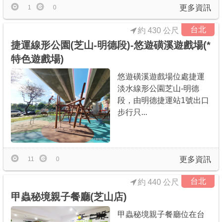
更多資訊
1
0
台北
約 430 公尺
捷運線形公園(芝山-明德段)-悠遊磺溪遊戲場(*
特色遊戲場)
悠遊磺溪遊戲場位處捷運
淡水線形公園芝山-明德
段，由明德捷運站1號出口
步行只...
更多資訊
11
0
台北
約 440 公尺
甲蟲秘境親子餐廳(芝山店)
甲蟲秘境親子餐廳位在台