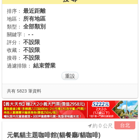
商家合作
最近距離
排序：
所有地區
地區：
全部類別
類型：
推薦景點
- -
關鍵字：
不設限
評分：
不設限
收藏：
討論區
不設限
搜尋：
結束營業
過濾排除：
聯絡我們
APP下載
共有 5823 筆資料
台北
約 0 公尺
元氣貓主題咖啡館(貓餐廳/貓咖啡)