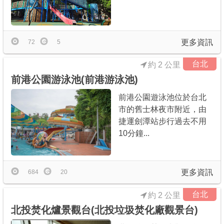
更多資訊
72
5
台北
約 2 公里
前港公園游泳池(前港游泳池)
前港公園遊泳池位於台北
市的舊士林夜市附近，由
捷運劍潭站步行過去不用
10分鐘...
更多資訊
684
20
台北
約 2 公里
北投焚化爐景觀台(北投垃圾焚化廠觀景台)