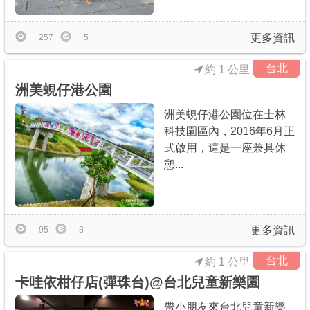
更多資訊
257
5
台北
約 1 公里
洲美蜆仔港公園
洲美蜆仔港公園位在士林
科技園區內，2016年6月正
式啟用，這是一座兼具休
憩...
更多資訊
95
3
台北
約 1 公里
卡哇依柑仔店(彈珠台)@台北兒童新樂園
帶小朋友來台北兒童新樂