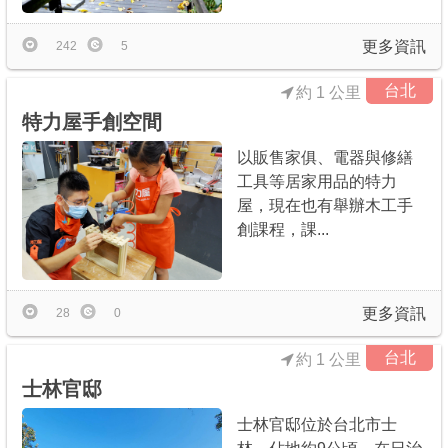
更多資訊
242
5
台北
約 1 公里
特力屋手創空間
以販售家俱、電器與修繕
工具等居家用品的特力
屋，現在也有舉辦木工手
創課程，課...
更多資訊
28
0
台北
約 1 公里
士林官邸
士林官邸位於台北市士