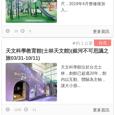
尺，2019年4月整修後加
入...
更多資訊
20
0
台北
約 1 公里
天文科學教育館(士林天文館)(銀河不可思議之
旅03/31-10/11)
天文科學館位於台北士
林，創館已超過20年，館
內以互動、體驗為主軸，
讓大小朋...
更多資訊
1195
21