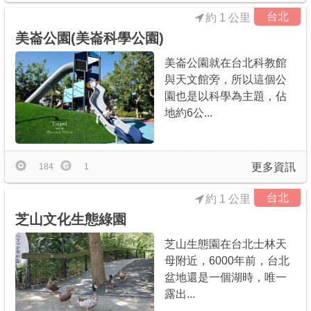
台北
約 1 公里
美崙公園(美崙科學公園)
美崙公園就在台北科教館
與天文館旁，所以這個公
園也是以科學為主題，佔
地約6公...
更多資訊
184
1
台北
約 1 公里
芝山文化生態綠園
芝山生態園在台北士林天
母附近，6000年前，台北
盆地還是一個湖時，唯一
露出...