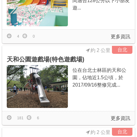
間適合128公分以下小朋友
遊...
更多資訊
4
0
台北
約 2 公里
天和公園遊戲場(特色遊戲場)
位在台北士林區的天和公
園，佔地近1.5公頃，於
2017/09/16整修完成...
更多資訊
181
6
台北
約 2 公里