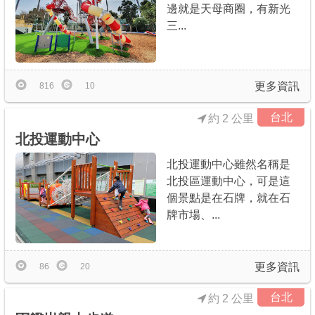
邊就是天母商圈，有新光
三...
更多資訊
816
10
台北
約 2 公里
北投運動中心
北投運動中心雖然名稱是
北投區運動中心，可是這
個景點是在石牌，就在石
牌市場、...
更多資訊
86
20
台北
約 2 公里